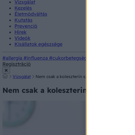
Vizsgálat
Kezelés
Életmódváltás
Kutatás
Prevenció
Hírek
Videók
Kisállatok egészsége
#allergia
#influenza
#cukorbetegség
#orvosmeteorológi
Regisztráció
Vizsgálat
Nem csak a koleszterin számít! Ez a laborérték me
Nem csak a koleszterin számít! Ez a