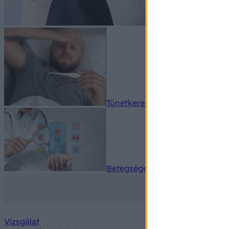
Tünetkereső
Betegségek A-Z
Vizsgálat