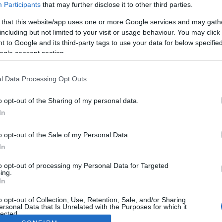
Participants
that may further disclose it to other third parties.
 that this website/app uses one or more Google services and may gath
including but not limited to your visit or usage behaviour. You may click 
 to Google and its third-party tags to use your data for below specifi
ogle consent section.
l Data Processing Opt Outs
o opt-out of the Sharing of my personal data.
In
o opt-out of the Sale of my Personal Data.
In
to opt-out of processing my Personal Data for Targeted
ing.
In
o opt-out of Collection, Use, Retention, Sale, and/or Sharing
ersonal Data that Is Unrelated with the Purposes for which it
lected.