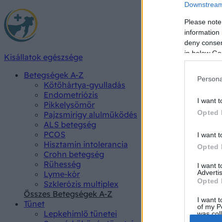
Downstream 
Please note
information 
deny consent
in below Go
Kisállatok egészsége
Betegségek A-Z
Persona
Kötőhártya-gyulladás
Endometriózis
I want t
Pikkelysömör
Opted 
Pajzsmirigy alulműködés
ALS betegség
PCOS
I want t
Hisztamin intolerancia
Opted 
Crohn betegség
Rühesség
I want 
Advertis
Lyme-kór
Opted 
Szklerózis multiplex
Összes Betegségek A-Z
I want t
Tünet
of my P
Lepkehimlő tünetei
was col