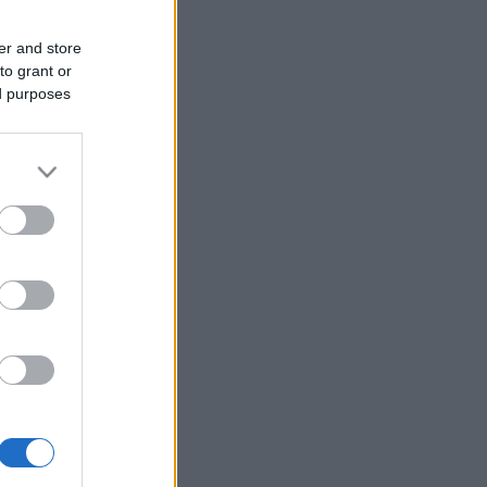
er and store
to grant or
ed purposes