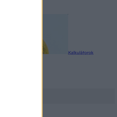
rkereső
Kalkulátorok