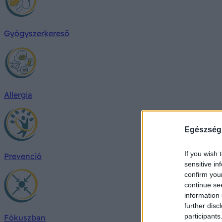
Gyógyszerkereső
Allergia
Egészség
If you wish 
Prevenció
sensitive in
confirm you
continue se
information 
further disc
participants
Fókuszban