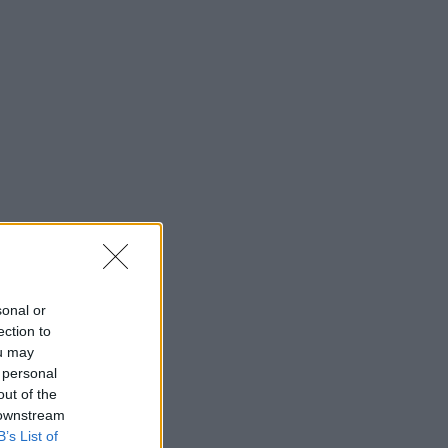
sonal or
ection to
ou may
 personal
out of the
 downstream
B’s List of