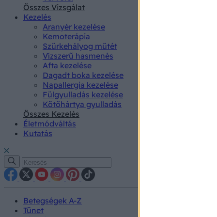
authenti
Összes Vizsgálat
Kezelés
Aranyér kezelése
Kemoterápia
Szürkehályog műtét
Vízszerű hasmenés
Afta kezelése
Dagadt boka kezelése
Napallergia kezelése
Fülgyulladás kezelése
Kötőhártya gyulladás
Összes Kezelés
Életmódváltás
Kutatás
Betegségek A-Z
Tünet