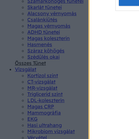
Opted 
Szamárköhögés tünetei
Skarlát tünetei
Alacsony vérnyomás
Google 
Csalánkiütés
Magas vérnyomás
I want t
ADHD tünetei
web or d
Magas koleszterin
Hasmenés
I want t
Száraz köhögés
purpose
Szédülés okai
Összes Tünet
I want 
Vizsgálat
Kortizol szint
I want t
CT-vizsgálat
web or d
MR-vizsgálat
Triglicerid szint
LDL-koleszterin
I want t
Magas CRP
or app.
Mammográfia
EKG
I want t
Hasi ultrahang
Mikrobiom vizsgálat
I want t
Vérvétel