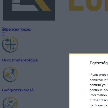
Bejelentkezés
Orvosmeteorológia
Egészség
If you wish 
sensitive in
confirm you
Gyógyszerkereső
continue se
information 
further disc
participants