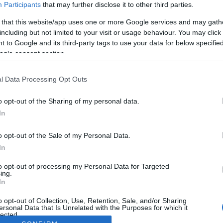
Participants
that may further disclose it to other third parties.
 that this website/app uses one or more Google services and may gath
including but not limited to your visit or usage behaviour. You may click 
 to Google and its third-party tags to use your data for below specifi
ogle consent section.
l Data Processing Opt Outs
o opt-out of the Sharing of my personal data.
In
o opt-out of the Sale of my Personal Data.
In
to opt-out of processing my Personal Data for Targeted
ing.
In
o opt-out of Collection, Use, Retention, Sale, and/or Sharing
ersonal Data that Is Unrelated with the Purposes for which it
lected.