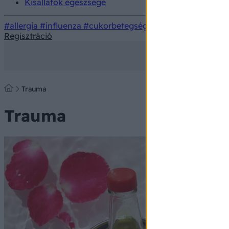
Kisállatok egészsége
#allergia
#influenza
#cukorbetegség
#orvosmeteorológi
Regisztráció
Trauma
Trauma