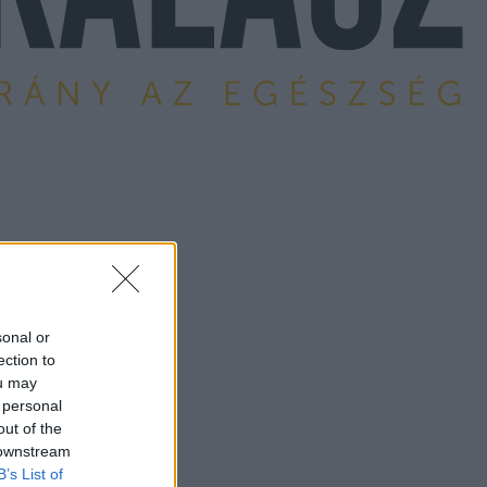
sonal or
ection to
ou may
 personal
out of the
 downstream
B’s List of