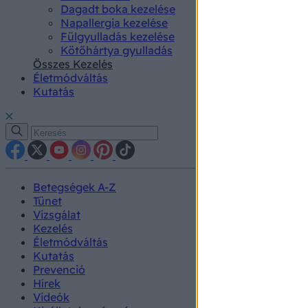
Dagadt boka kezelése
Napallergia kezelése
Fülgyulladás kezelése
Kötőhártya gyulladás
Összes Kezelés
Életmódváltás
Kutatás
Betegségek A-Z
Tünet
Vizsgálat
Kezelés
Életmódváltás
Kutatás
Prevenció
Hírek
Videók