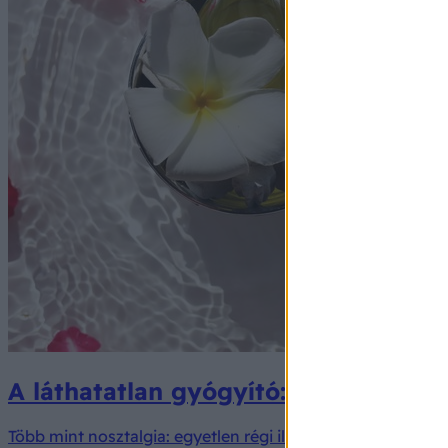
A láthatatlan gyógyító: így írhatják
Több mint nosztalgia: egyetlen régi illat képes teljesen átír