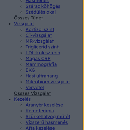
Hasmenés
authenti
Száraz köhögés
Szédülés okai
Összes Tünet
Vizsgálat
Kortizol szint
CT-vizsgálat
MR-vizsgálat
Triglicerid szint
LDL-koleszterin
Magas CRP
Mammográfia
EKG
Hasi ultrahang
Mikrobiom vizsgálat
Vérvétel
Összes Vizsgálat
Kezelés
Aranyér kezelése
Kemoterápia
Szürkehályog műtét
Vízszerű hasmenés
Afta kezelése