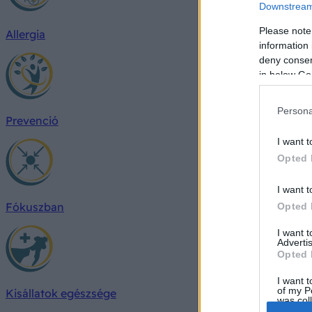
Downstream 
Please note
Allergia
information 
deny consent
in below Go
Persona
Prevenció
I want t
Opted 
I want t
Fókuszban
Opted 
I want 
Advertis
Opted 
I want t
of my P
Kisállatok egészsége
was col