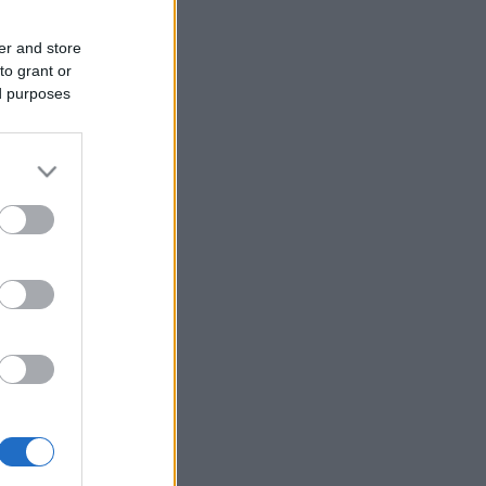
er and store
to grant or
ed purposes