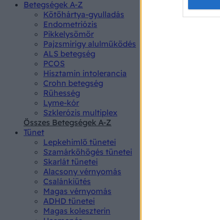
Opted 
Betegségek A-Z
Kötőhártya-gyulladás
Endometriózis
Google 
Pikkelysömör
Pajzsmirigy alulműködés
I want t
ALS betegség
web or d
PCOS
Hisztamin intolerancia
I want t
Crohn betegség
purpose
Rühesség
Lyme-kór
I want 
Szklerózis multiplex
Összes Betegségek A-Z
I want t
Tünet
web or d
Lepkehimlő tünetei
Szamárköhögés tünetei
I want t
Skarlát tünetei
or app.
Alacsony vérnyomás
Csalánkiütés
I want t
Magas vérnyomás
ADHD tünetei
Magas koleszterin
I want t