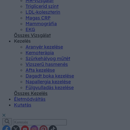
MR-vizsgálat
Triglicerid szint
LDL-koleszterin
Magas CRP
Mammográfia
EKG
Összes Vizsgálat
Kezelés
Aranyér kezelése
Kemoterápia
Szürkehályog műtét
Vízszerű hasmenés
Afta kezelése
Dagadt boka kezelése
Napallergia kezelése
Fülgyulladás kezelése
Összes Kezelés
Életmódváltás
Kutatás