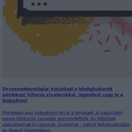
Orvosmeteorológia: kipukkad a hőségbuborék
pénteken! Viharos zivatarokkal, jégesővel csap le a
hidegfront
Pénteken egy hidegfront éri el a térséget. A napsütést
egyre többször zavarják gomolyfelhők, és többfelé
alakulhatnak ki záporok, zivatarok – néhol felhőszakadás
és jégeső kíséretében.