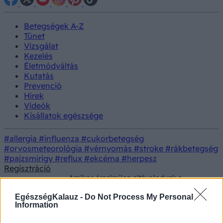
Betegségek A-Z
Tünet
Vizsgálat
Kezelés
Életmódváltás
Kutatás
Prevenció
Hírek
Videók
Kisállatok egészsége
#allergia
#influenza
#cukorbetegség
#orvosmeteorológia
#vérnyomás
#stroke
#rákbetegség
#pajzsmirigy
#reflux
#ekcéma
#herpesz
Regisztráció
Amikor érzelmileg eltávolodunk a
Betegségek
történtektől – mi is pontosan a
disszociáció és mikor jelent problémát?
EgészségKalauz -
Do Not Process My Personal
Information
Amikor érzelmileg eltávolodunk a