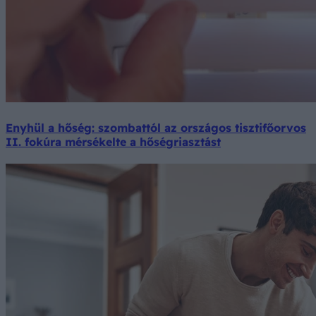
Enyhül a hőség: szombattól az országos tisztifőorvos
II. fokúra mérsékelte a hőségriasztást