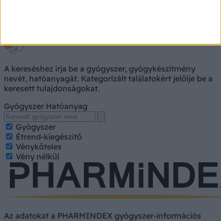
Gyógyszerkereső
A kereséshez írja be a gyógyszer, gyógykészítmény
nevét, hatóanyagát. Kategorizált találatokért jelölje be a
keresett tulajdonságokat.
Gyógyszer
Hatóanyag
Gyógyszer
Étrend-kiegészítő
Vényköteles
Vény nélkül
Az adatokat a PHARMINDEX gyógyszer-információs