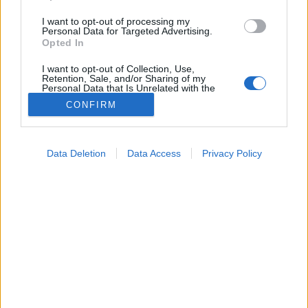
I want to opt-out of processing my
Personal Data for Targeted Advertising.
Opted In
I want to opt-out of Collection, Use,
Retention, Sale, and/or Sharing of my
Personal Data that Is Unrelated with the
Purposes for which it was collected.
CONFIRM
Opted Out
Google consents
Data Deletion
Data Access
Privacy Policy
I want to allow Google to enable storage
Betegségek
related to advertising like cookies on web or
2026. február 06. 15:24
device identifiers in apps.
Megosztás
Küldés
Küldés Messengeren
I want to allow my user data to be sent to
Google for online advertising purposes.
Tomanóczy Andrea
szerkesztő
I want to allow Google to send me
personalized advertising.
A disszociáció egy pszichológiai jelenség, amely
I want to allow Google to enable storage