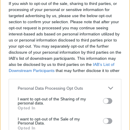
történtektől – mi is pontosan a
If you wish to opt-out of the sale, sharing to third parties, or
processing of your personal or sensitive information for
disszociáció és mikor jelent
targeted advertising by us, please use the below opt-out
problémát?
section to confirm your selection. Please note that after your
opt-out request is processed you may continue seeing
interest-based ads based on personal information utilized by
us or personal information disclosed to third parties prior to
your opt-out. You may separately opt-out of the further
disclosure of your personal information by third parties on the
IAB’s list of downstream participants. This information may
also be disclosed by us to third parties on the
IAB’s List of
Downstream Participants
that may further disclose it to other
third parties.
Please note that this website/app uses one or more Google
Personal Data Processing Opt Outs
services and may gather and store information including but
not limited to your visit or usage behaviour. You may click to
I want to opt-out of the Sharing of my
personal data.
grant or deny consent to Google and its third-party tags to
Opted In
use your data for below specified purposes in below Google
consent section.
I want to opt-out of the Sale of my
Personal Data.
Opted In