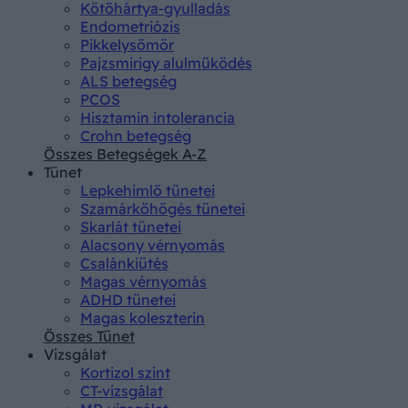
Kötőhártya-gyulladás
Endometriózis
Pikkelysömör
Pajzsmirigy alulműködés
ALS betegség
PCOS
Hisztamin intolerancia
Crohn betegség
Összes Betegségek A-Z
Tünet
Lepkehimlő tünetei
Szamárköhögés tünetei
Skarlát tünetei
Alacsony vérnyomás
Csalánkiütés
Magas vérnyomás
ADHD tünetei
Magas koleszterin
Összes Tünet
Vizsgálat
Kortizol szint
CT-vizsgálat