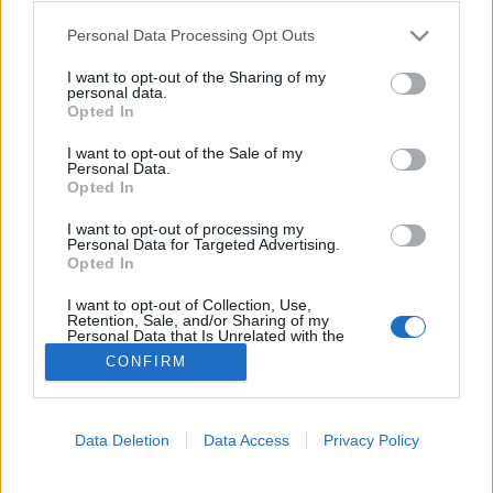
Please note that this website/app uses one or more Google
Personal Data Processing Opt Outs
Vérvizsgálat
services and may gather and store information including but
not limited to your visit or usage behaviour. You may click to
I want to opt-out of the Sharing of my
personal data.
grant or deny consent to Google and its third-party tags to
Opted In
use your data for below specified purposes in below Google
consent section.
I want to opt-out of the Sale of my
Personal Data.
Opted In
I want to opt-out of processing my
Personal Data for Targeted Advertising.
Opted In
I want to opt-out of Collection, Use,
Retention, Sale, and/or Sharing of my
Personal Data that Is Unrelated with the
Purposes for which it was collected.
CONFIRM
Opted Out
Google consents
Data Deletion
Data Access
Privacy Policy
I want to allow Google to enable storage
related to advertising like cookies on web or