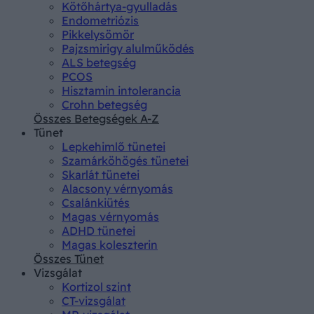
Kötőhártya-gyulladás
Endometriózis
Pikkelysömör
Pajzsmirigy alulműködés
ALS betegség
PCOS
Hisztamin intolerancia
Crohn betegség
Összes Betegségek A-Z
Tünet
Lepkehimlő tünetei
Szamárköhögés tünetei
Skarlát tünetei
Alacsony vérnyomás
Csalánkiütés
Magas vérnyomás
ADHD tünetei
Magas koleszterin
Összes Tünet
Vizsgálat
Kortizol szint
CT-vizsgálat