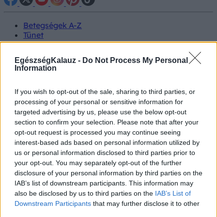
Betegségek A-Z
Tünet
Vizsgálat
Kezelés
EgészségKalauz -
Do Not Process My Personal
Életmódváltás
Information
Kutatás
Prevenció
If you wish to opt-out of the sale, sharing to third parties, or
Hírek
Videók
processing of your personal or sensitive information for
Kisállatok egészsége
targeted advertising by us, please use the below opt-out
section to confirm your selection. Please note that after your
opt-out request is processed you may continue seeing
#allergia
#influenza
#cukorbetegség
interest-based ads based on personal information utilized by
#orvosmeteorológia
#vérnyomás
#stroke
#rákbetegség
us or personal information disclosed to third parties prior to
#pajzsmirigy
#reflux
#ekcéma
#herpesz
Regisztráció
your opt-out. You may separately opt-out of the further
disclosure of your personal information by third parties on the
IAB’s list of downstream participants. This information may
also be disclosed by us to third parties on the
IAB’s List of
Downstream Participants
that may further disclose it to other
Vérvizsgálat
third parties.