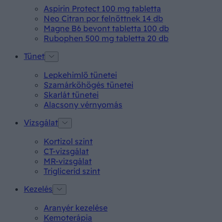
Aspirin Protect 100 mg tabletta
Neo Citran por felnőttnek 14 db
Magne B6 bevont tabletta 100 db
Rubophen 500 mg tabletta 20 db
Tünet
Lepkehimlő tünetei
Szamárköhögés tünetei
Skarlát tünetei
Alacsony vérnyomás
Vizsgálat
Kortizol szint
CT-vizsgálat
MR-vizsgálat
Triglicerid szint
Kezelés
Aranyér kezelése
Kemoterápia