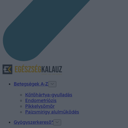
Betegségek A-Z
Kötőhártya-gyulladás
Endometriózis
Pikkelysömör
Pajzsmirigy alulműködés
Gyógyszerkereső*