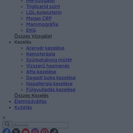
MR-vizsgálat
Triglicerid szint
LDL-koleszterin
Magas CRP
Mammográfia
EKG
Összes Vizsgálat
Kezelés
Aranyér kezelése
Kemoterápia
Szürkehályog műtét
Vízszerű hasmenés
Afta kezelése
Dagadt boka kezelése
Napallergia kezelése
Fülgyulladás kezelése
Összes Kezelés
Életmódváltás
Kutatás