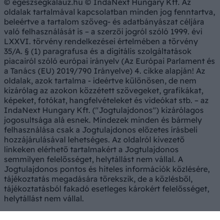
© egeszsegkalauz.hu © IndaNext Hungary Kft. Az
oldalak tartalmával kapcsolatban minden jog fenntartva,
beleértve a tartalom szöveg- és adatbányászat céljára
való felhasználását is – a szerzői jogról szóló 1999. évi
LXXVI. törvény rendelkezései értelmében a törvény
35/A. § (1) paragrafusa és a digitális szolgáltatások
piacairól szóló európai irányelv (Az Európai Parlament és
a Tanács (EU) 2019/790 Irányelve) 4. cikke alapján! Az
oldalak, azok tartalma - ideértve különösen, de nem
kizárólag az azokon közzétett szövegeket, grafikákat,
képeket, fotókat, hangfelvételeket és videókat stb. – az
IndaNext Hungary Kft. ("Jogtulajdonos") kizárólagos
jogosultsága alá esnek. Mindezek minden és bármely
felhasználása csak a Jogtulajdonos előzetes írásbeli
hozzájárulásával lehetséges. Az oldalról kivezető
linkeken elérhető tartalmakért a Jogtulajdonos
semmilyen felelősséget, helytállást nem vállal. A
Jogtulajdonos pontos és hiteles információk közlésére,
tájékoztatás megadására törekszik, de a közlésből,
tájékoztatásból fakadó esetleges károkért felelősséget,
helytállást nem vállal.