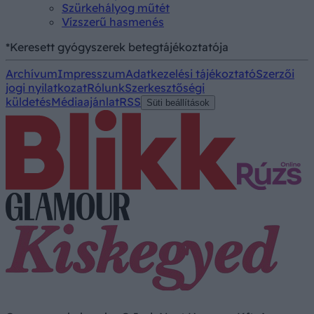
Szürkehályog műtét
Vízszerű hasmenés
*Keresett gyógyszerek betegtájékoztatója
Archívum
Impresszum
Adatkezelési tájékoztató
Szerzői
jogi nyilatkozat
Rólunk
Szerkesztőségi
küldetés
Médiaajánlat
RSS
Süti beállítások