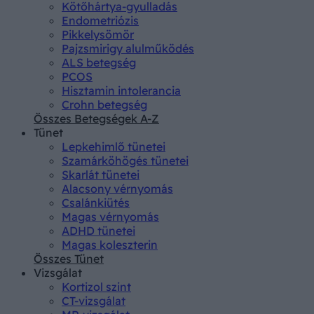
Kötőhártya-gyulladás
Endometriózis
Pikkelysömör
Pajzsmirigy alulműködés
ALS betegség
PCOS
Hisztamin intolerancia
Crohn betegség
Összes Betegségek A-Z
Tünet
Lepkehimlő tünetei
Szamárköhögés tünetei
Skarlát tünetei
Alacsony vérnyomás
Csalánkiütés
Magas vérnyomás
ADHD tünetei
Magas koleszterin
Összes Tünet
Vizsgálat
Kortizol szint
CT-vizsgálat