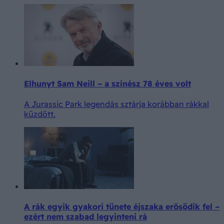
Elhunyt Sam Neill – a színész 78 éves volt
A Jurassic Park legendás sztárja korábban rákkal
küzdött.
A rák egyik gyakori tünete éjszaka erősödik fel –
ezért nem szabad legyinteni rá