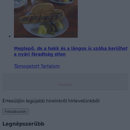
Meglepő, de a hekk és a lángos is szóba kerülhet
a nyári fáradtság ellen
Támogatott Tartalom
Értesüljön legújabb híreinkről hírlevelünkből
Feliratkozom
Legnépszerűbb