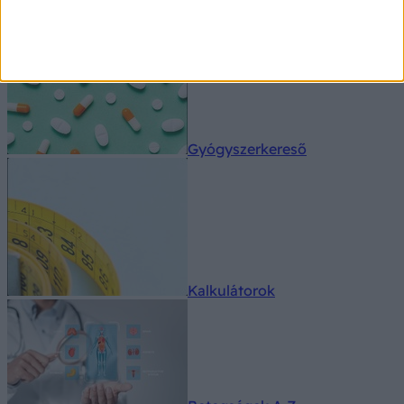
Orvos válaszol
Gyógyszerkereső
Kalkulátorok