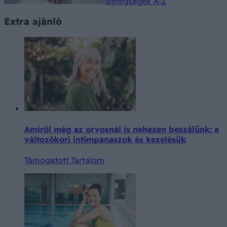
Betegségek A-Z
Extra ajánló
Amiről még az orvosnál is nehezen beszélünk: a
változókori intimpanaszok és kezelésük
Támogatott Tartalom