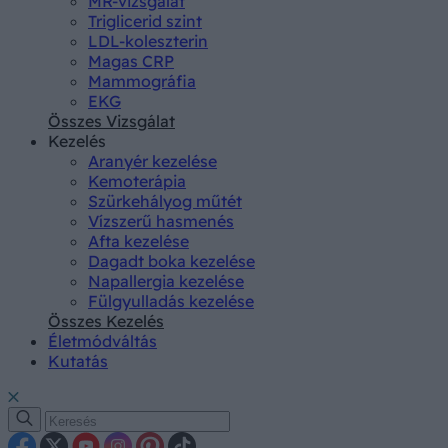
MR-vizsgálat
Triglicerid szint
LDL-koleszterin
Magas CRP
Mammográfia
EKG
Összes Vizsgálat
Kezelés
Aranyér kezelése
Kemoterápia
Szürkehályog műtét
Vízszerű hasmenés
Afta kezelése
Dagadt boka kezelése
Napallergia kezelése
Fülgyulladás kezelése
Összes Kezelés
Életmódváltás
Kutatás