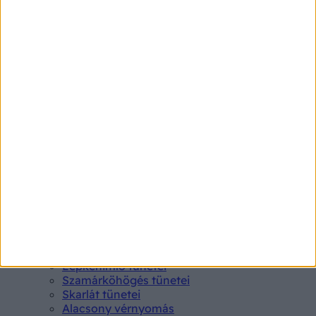
Betegségek A-Z
Kötőhártya-gyulladás
Endometriózis
Pikkelysömör
Pajzsmirigy alulműködés
Gyógyszerkereső*
Aspirin Protect 100 mg tabletta
Neo Citran por felnőttnek 14 db
Magne B6 bevont tabletta 100 db
Rubophen 500 mg tabletta 20 db
Tünet
Lepkehimlő tünetei
Szamárköhögés tünetei
Skarlát tünetei
Alacsony vérnyomás