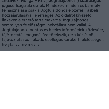
IndaNext Hungary Kft. ("Jogtulajdonos") kizárólagos
jogosultsága alá esnek. Mindezek minden és bármely
felhasználása csak a Jogtulajdonos előzetes írásbeli
hozzájárulásával lehetséges. Az oldalról kivezető
linkeken elérhető tartalmakért a Jogtulajdonos
semmilyen felelősséget, helytállást nem vállal. A
Jogtulajdonos pontos és hiteles információk közlésére,
tájékoztatás megadására törekszik, de a közlésből,
tájékoztatásból fakadó esetleges károkért felelősséget,
helytállást nem vállal.