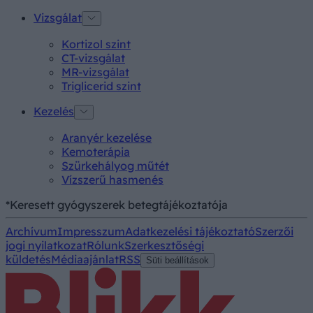
Vizsgálat
Kortizol szint
CT-vizsgálat
MR-vizsgálat
Triglicerid szint
Kezelés
Aranyér kezelése
Kemoterápia
Szürkehályog műtét
Vízszerű hasmenés
*Keresett gyógyszerek betegtájékoztatója
Archívum
Impresszum
Adatkezelési tájékoztató
Szerzői
jogi nyilatkozat
Rólunk
Szerkesztőségi
küldetés
Médiaajánlat
RSS
Süti beállítások