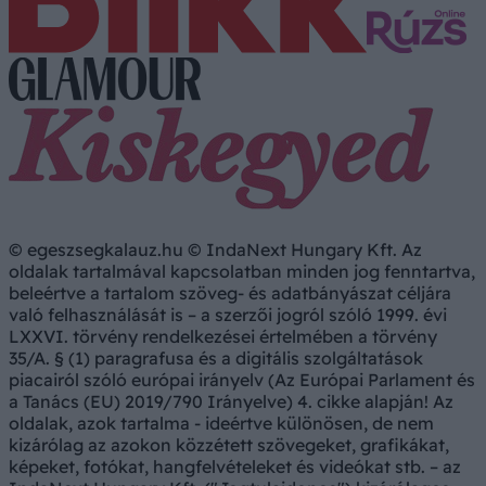
© egeszsegkalauz.hu © IndaNext Hungary Kft. Az
oldalak tartalmával kapcsolatban minden jog fenntartva,
beleértve a tartalom szöveg- és adatbányászat céljára
való felhasználását is – a szerzői jogról szóló 1999. évi
LXXVI. törvény rendelkezései értelmében a törvény
35/A. § (1) paragrafusa és a digitális szolgáltatások
piacairól szóló európai irányelv (Az Európai Parlament és
a Tanács (EU) 2019/790 Irányelve) 4. cikke alapján! Az
oldalak, azok tartalma - ideértve különösen, de nem
kizárólag az azokon közzétett szövegeket, grafikákat,
képeket, fotókat, hangfelvételeket és videókat stb. – az