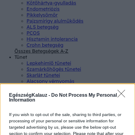
Kötőhártya-gyulladás
Endometriózis
Pikkelysömör
Pajzsmirigy alulműködés
ALS betegség
PCOS
Hisztamin intolerancia
Crohn betegség
Összes Betegségek A-Z
Tünet
Lepkehimlő tünetei
Szamárköhögés tünetei
Skarlát tünetei
Alacsony vérnyomás
Csalánkiütés
Magas vérnyomás
EgészségKalauz -
Do Not Process My Personal
ADHD tünetei
Information
Magas koleszterin
Összes Tünet
If you wish to opt-out of the sale, sharing to third parties, or
Vizsgálat
processing of your personal or sensitive information for
Kortizol szint
targeted advertising by us, please use the below opt-out
CT-vizsgálat
section to confirm your selection. Please note that after your