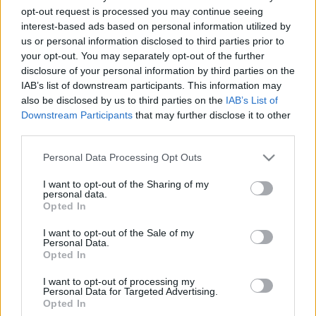
MR-vizsgálat
opt-out request is processed you may continue seeing
Triglicerid szint
interest-based ads based on personal information utilized by
LDL-koleszterin
us or personal information disclosed to third parties prior to
Magas CRP
Mammográfia
your opt-out. You may separately opt-out of the further
EKG
disclosure of your personal information by third parties on the
Összes Vizsgálat
IAB’s list of downstream participants. This information may
Kezelés
also be disclosed by us to third parties on the
IAB’s List of
Aranyér kezelése
Downstream Participants
that may further disclose it to other
Kemoterápia
third parties.
Szürkehályog műtét
Vízszerű hasmenés
Please note that this website/app uses one or more Google
Personal Data Processing Opt Outs
Afta kezelése
services and may gather and store information including but
Dagadt boka kezelése
not limited to your visit or usage behaviour. You may click to
I want to opt-out of the Sharing of my
personal data.
Napallergia kezelése
grant or deny consent to Google and its third-party tags to
Opted In
Fülgyulladás kezelése
use your data for below specified purposes in below Google
Összes Kezelés
consent section.
I want to opt-out of the Sale of my
Életmódváltás
Personal Data.
Kutatás
Opted In
I want to opt-out of processing my
Personal Data for Targeted Advertising.
Opted In