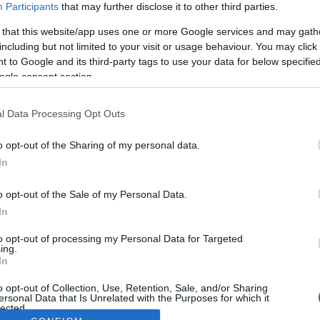
Participants
that may further disclose it to other third parties.
 that this website/app uses one or more Google services and may gath
including but not limited to your visit or usage behaviour. You may click 
 to Google and its third-party tags to use your data for below specifi
ogle consent section.
l Data Processing Opt Outs
o opt-out of the Sharing of my personal data.
In
o opt-out of the Sale of my Personal Data.
In
to opt-out of processing my Personal Data for Targeted
ing.
In
o opt-out of Collection, Use, Retention, Sale, and/or Sharing
ersonal Data that Is Unrelated with the Purposes for which it
lected.