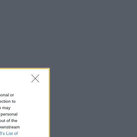
sonal or
ection to
ou may
 personal
out of the
 downstream
B’s List of