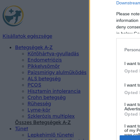
Downstream 
Please note
information 
deny consent
in below Go
Kisállatok egészsége
Betegségek A-Z
Persona
Kötőhártya-gyulladás
Endometriózis
I want t
Pikkelysömör
Opted 
Pajzsmirigy alulműködés
ALS betegség
PCOS
I want t
Hisztamin intolerancia
Opted 
Crohn betegség
Rühesség
I want 
Advertis
Lyme-kór
Opted 
Szklerózis multiplex
Összes Betegségek A-Z
I want t
Tünet
of my P
Lepkehimlő tünetei
was col