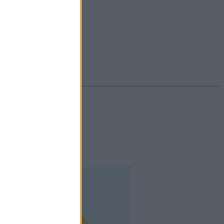
#ekcéma
#herpesz