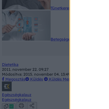
Tünetkereső
Betegségek A-Z
Dietetika
2011. november 22. 09:27
Módosítva: 2015. november 04. 13:49
Megosztás
Küldés
Küldés Messengeren
Egészségkalauz
Egészségkalauz