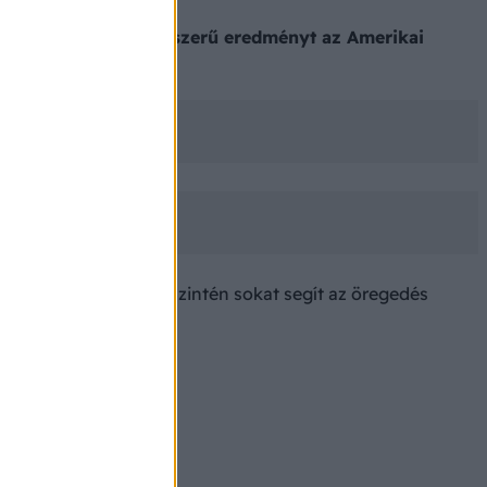
ébe. A meglepő és újszerű eredményt az Amerikai
ntrendszer épségére. Szintén sokat segít az öregedés