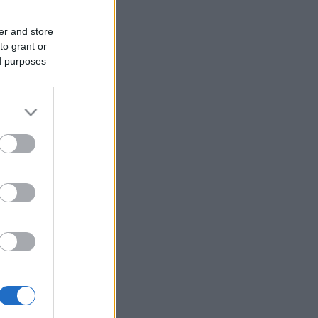
er and store
to grant or
ed purposes