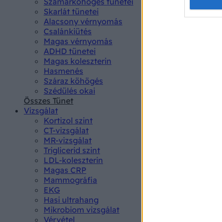
Opted 
Szamárköhögés tünetei
Skarlát tünetei
Alacsony vérnyomás
Google 
Csalánkiütés
Magas vérnyomás
I want t
ADHD tünetei
web or d
Magas koleszterin
Hasmenés
I want t
Száraz köhögés
purpose
Szédülés okai
Összes Tünet
I want 
Vizsgálat
Kortizol szint
I want t
CT-vizsgálat
web or d
MR-vizsgálat
Triglicerid szint
LDL-koleszterin
I want t
Magas CRP
or app.
Mammográfia
EKG
I want t
Hasi ultrahang
Mikrobiom vizsgálat
I want t
Vérvétel