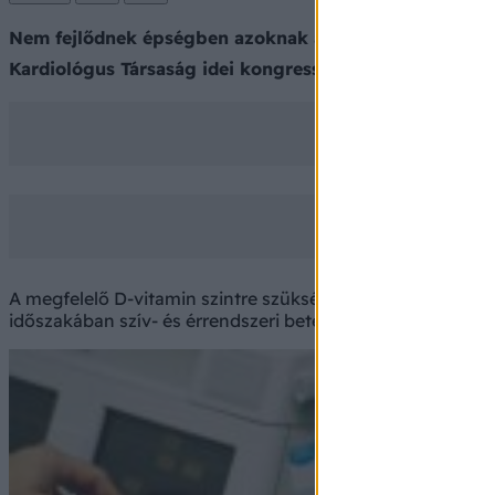
Nem fejlődnek épségben azoknak a gyerekeknek az ütő
Kardiológus Társaság idei kongresszusán ismertették 
A megfelelő D-vitamin szintre szükség van az erős csonto
időszakában szív- és érrendszeri betegségek kockázatcsö