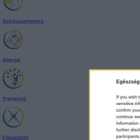
Gyógyszerkereső
Allergia
Egészség
If you wish 
Prevenció
sensitive in
confirm you
continue se
information 
further disc
participants
Fókuszban