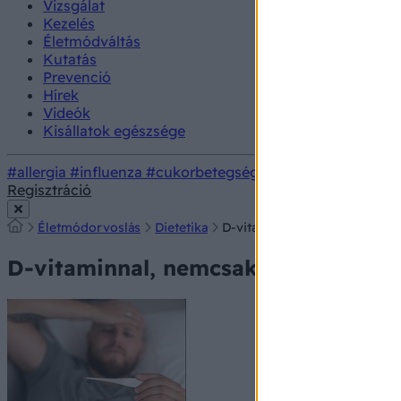
Vizsgálat
Kezelés
Életmódváltás
Kutatás
Prevenció
Hírek
Videók
Kisállatok egészsége
#allergia
#influenza
#cukorbetegség
#orvosmeteorológi
Regisztráció
Életmódorvoslás
Dietetika
D-vitaminnal, nemcsak a csont
D-vitaminnal, nemcsak a csontokért