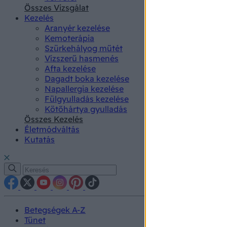
authenti
Összes Vizsgálat
Kezelés
Aranyér kezelése
Kemoterápia
Szürkehályog műtét
Vízszerű hasmenés
Afta kezelése
Dagadt boka kezelése
Napallergia kezelése
Fülgyulladás kezelése
Kötőhártya gyulladás
Összes Kezelés
Életmódváltás
Kutatás
Betegségek A-Z
Tünet