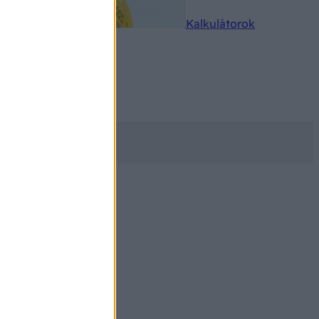
rkereső
Kalkulátorok