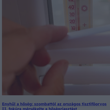
Enyhül a hőség: szombattól az országos tisztifőorvos
II. fokúra mérsékelte a hőségriasztást