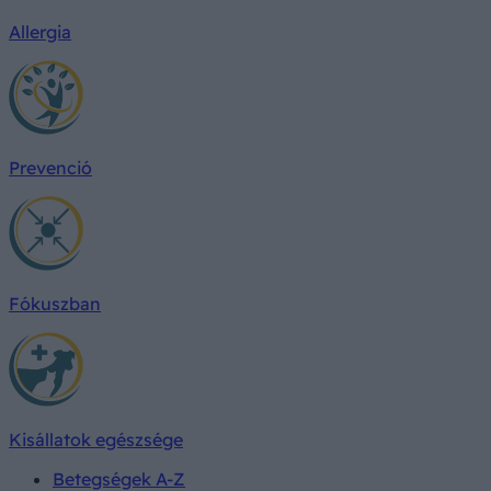
Allergia
Prevenció
Fókuszban
Kisállatok egészsége
Betegségek A-Z