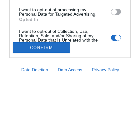
I want to opt-out of processing my
Personal Data for Targeted Advertising.
Opted In
I want to opt-out of Collection, Use,
Retention, Sale, and/or Sharing of my
Personal Data that Is Unrelated with the
Purposes for which it was collected.
CONFIRM
Opted Out
Google consents
Data Deletion
Data Access
Privacy Policy
I want to allow Google to enable storage
related to advertising like cookies on web or
device identifiers in apps.
I want to allow my user data to be sent to
Google for online advertising purposes.
I want to allow Google to send me
personalized advertising.
I want to allow Google to enable storage