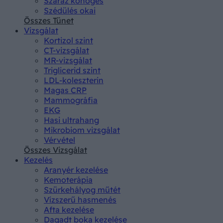
Száraz köhögés
Szédülés okai
Összes Tünet
Vizsgálat
Kortizol szint
CT-vizsgálat
MR-vizsgálat
Triglicerid szint
LDL-koleszterin
Magas CRP
Mammográfia
EKG
Hasi ultrahang
Mikrobiom vizsgálat
Vérvétel
Összes Vizsgálat
Kezelés
Aranyér kezelése
Kemoterápia
Szürkehályog műtét
Vízszerű hasmenés
Afta kezelése
Dagadt boka kezelése