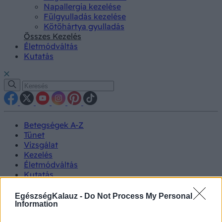
Napallergia kezelése
Fülgyulladás kezelése
Kötőhártya gyulladás
Összes Kezelés
Életmódváltás
Kutatás
Betegségek A-Z
Tünet
Vizsgálat
Kezelés
Életmódváltás
Kutatás
Prevenció
Hírek
EgészségKalauz -
Do Not Process My Personal
Videók
Information
Kisállatok egészsége