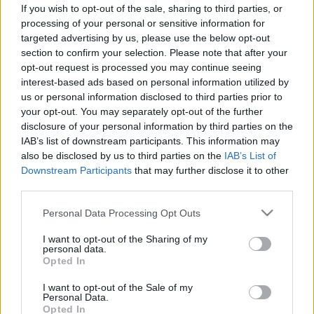
If you wish to opt-out of the sale, sharing to third parties, or
#allergia
#influenza
#cukorbetegség
processing of your personal or sensitive information for
#orvosmeteorológia
#vérnyomás
#stroke
#rákbetegség
targeted advertising by us, please use the below opt-out
#pajzsmirigy
#reflux
#ekcéma
#herpesz
section to confirm your selection. Please note that after your
Regisztráció
opt-out request is processed you may continue seeing
interest-based ads based on personal information utilized by
A 3 legveszélyesebb
us or personal information disclosed to third parties prior to
Életmódorvoslás
Dietetika
nehézfém, mellyel napi
your opt-out. You may separately opt-out of the further
kapcsolatban vagyunk
disclosure of your personal information by third parties on the
Szponzorált tartalom
IAB’s list of downstream participants. This information may
also be disclosed by us to third parties on the
IAB’s List of
A 3 legveszélyesebb nehézfém,
Downstream Participants
that may further disclose it to other
third parties.
mellyel napi kapcsolatban vagyunk
Please note that this website/app uses one or more Google
Personal Data Processing Opt Outs
services and may gather and store information including but
not limited to your visit or usage behaviour. You may click to
I want to opt-out of the Sharing of my
personal data.
grant or deny consent to Google and its third-party tags to
Opted In
use your data for below specified purposes in below Google
consent section.
I want to opt-out of the Sale of my
Personal Data.
Opted In