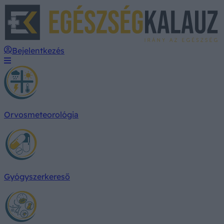
E
Bejelentkezés
Orvosmeteorológia
Gyógyszerkereső