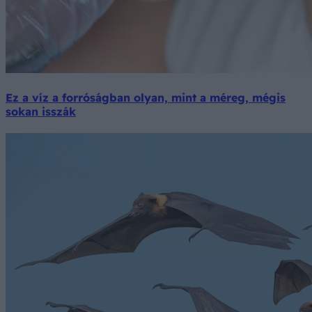
Ez a víz a forróságban olyan, mint a méreg, mégis
sokan isszák