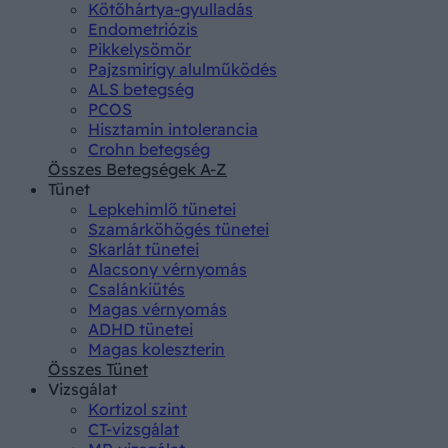
Kötőhártya-gyulladás
Endometriózis
Pikkelysömör
Pajzsmirigy alulműködés
ALS betegség
PCOS
Hisztamin intolerancia
Crohn betegség
Összes Betegségek A-Z
Tünet
Lepkehimlő tünetei
Szamárköhögés tünetei
Skarlát tünetei
Alacsony vérnyomás
Csalánkiütés
Magas vérnyomás
ADHD tünetei
Magas koleszterin
Összes Tünet
Vizsgálat
Kortizol szint
CT-vizsgálat