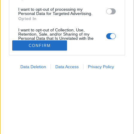
I want to opt-out of processing my
Personal Data for Targeted Advertising.
Opted In
I want to opt-out of Collection, Use,
Retention, Sale, and/or Sharing of my
Personal Data that Is Unrelated with the
Purposes for which it was collected.
CONFIRM
Opted Out
Dietetika
2024. május 25. 17:04
Google consents
Megosztás
Küldés
Küldés Messengeren
Data Deletion
Data Access
Privacy Policy
I want to allow Google to enable storage
related to advertising like cookies on web or
A gabonák fogyasztása igen fontos egészségünk
device identifiers in apps.
szempontjából, ám jól nézze meg, mit is tesz a
I want to allow my user data to be sent to
tányérjára!
Google for online advertising purposes.
I want to allow Google to send me
personalized advertising.
I want to allow Google to enable storage