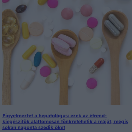
Figyelmeztet a hepatológus: ezek az étrend-
kiegészítők alattomosan tönkretehetik a máját, mégis
sokan naponta szedik őket