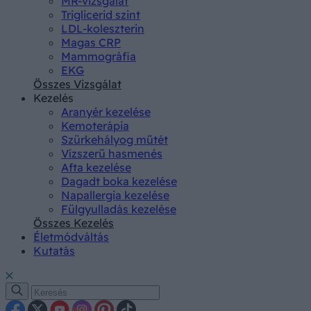
MR-vizsgálat
Triglicerid szint
LDL-koleszterin
Magas CRP
Mammográfia
EKG
Összes Vizsgálat
Kezelés
Aranyér kezelése
Kemoterápia
Szürkehályog műtét
Vízszerű hasmenés
Afta kezelése
Dagadt boka kezelése
Napallergia kezelése
Fülgyulladás kezelése
Összes Kezelés
Életmódváltás
Kutatás