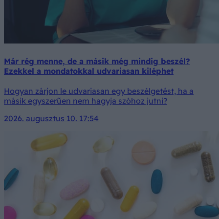
Már rég menne, de a másik még mindig beszél?
Ezekkel a mondatokkal udvariasan kiléphet
Hogyan zárjon le udvariasan egy beszélgetést, ha a
másik egyszerűen nem hagyja szóhoz jutni?
2026. augusztus 10. 17:54