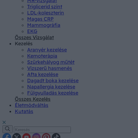
MR-vizsgálat
Triglicerid szint
LDL-koleszterin
Magas CRP
Mammográfia
EKG
Összes Vizsgálat
Kezelés
Aranyér kezelése
Kemoterápia
Szürkehályog műtét
Vízszerű hasmenés
Afta kezelése
Dagadt boka kezelése
Napallergia kezelése
Fülgyulladás kezelése
Összes Kezelés
Életmódváltás
Kutatás