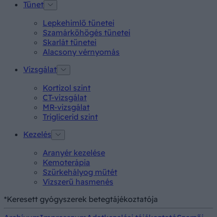
Tünet
Lepkehimlő tünetei
Szamárköhögés tünetei
Skarlát tünetei
Alacsony vérnyomás
Vizsgálat
Kortizol szint
CT-vizsgálat
MR-vizsgálat
Triglicerid szint
Kezelés
Aranyér kezelése
Kemoterápia
Szürkehályog műtét
Vízszerű hasmenés
*Keresett gyógyszerek betegtájékoztatója