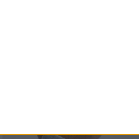
7 szokás, amit szinte csak az alacsony IQ-jú emberek
tesznek