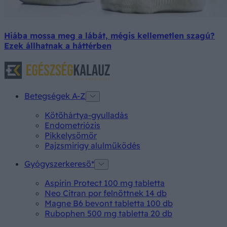
Hiába mossa meg a lábát, mégis kellemetlen szagú?
Ezek állhatnak a háttérben
Betegségek A-Z
Kötőhártya-gyulladás
Endometriózis
Pikkelysömör
Pajzsmirigy alulműködés
Gyógyszerkereső*
Aspirin Protect 100 mg tabletta
Neo Citran por felnőttnek 14 db
Magne B6 bevont tabletta 100 db
Rubophen 500 mg tabletta 20 db