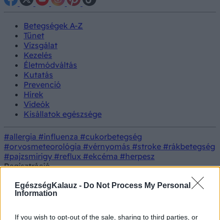
Betegségek A-Z
Tünet
Vizsgálat
Kezelés
Életmódváltás
Kutatás
Prevenció
Hírek
Videók
Kisállatok egészsége
#allergia
#influenza
#cukorbetegség
#orvosmeteorológia
#vérnyomás
#stroke
#rákbetegség
#pajzsmirigy
#reflux
#ekcéma
#herpesz
Regisztráció
Rákkeltő ételszínezéket
Életmódorvoslás
Dietetika
tiltanak be - ezt az E-
EgészségKalauz -
Do Not Process My Personal
számot figyelje!
Information
Rákkeltő ételszínezéket tiltanak be
If you wish to opt-out of the sale, sharing to third parties, or