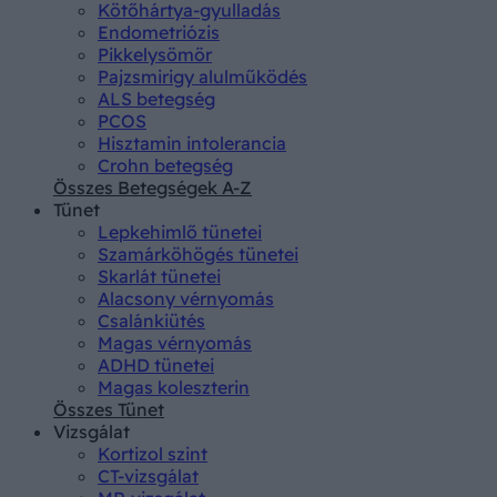
Kötőhártya-gyulladás
Endometriózis
Pikkelysömör
Pajzsmirigy alulműködés
ALS betegség
PCOS
Hisztamin intolerancia
Crohn betegség
Összes Betegségek A-Z
Tünet
Lepkehimlő tünetei
Szamárköhögés tünetei
Skarlát tünetei
Alacsony vérnyomás
Csalánkiütés
Magas vérnyomás
ADHD tünetei
Magas koleszterin
Összes Tünet
Vizsgálat
Kortizol szint
CT-vizsgálat