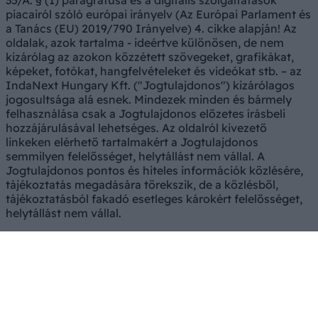
35/A. § (1) paragrafusa és a digitális szolgáltatások
piacairól szóló európai irányelv (Az Európai Parlament és
a Tanács (EU) 2019/790 Irányelve) 4. cikke alapján! Az
oldalak, azok tartalma - ideértve különösen, de nem
kizárólag az azokon közzétett szövegeket, grafikákat,
képeket, fotókat, hangfelvételeket és videókat stb. – az
IndaNext Hungary Kft. ("Jogtulajdonos") kizárólagos
jogosultsága alá esnek. Mindezek minden és bármely
felhasználása csak a Jogtulajdonos előzetes írásbeli
hozzájárulásával lehetséges. Az oldalról kivezető
linkeken elérhető tartalmakért a Jogtulajdonos
semmilyen felelősséget, helytállást nem vállal. A
Jogtulajdonos pontos és hiteles információk közlésére,
tájékoztatás megadására törekszik, de a közlésből,
tájékoztatásból fakadó esetleges károkért felelősséget,
helytállást nem vállal.