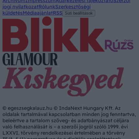
Archívum
Impresszum
Adatkezelési tájékoztató
Szerzői
jogi nyilatkozat
Rólunk
Szerkesztőségi
küldetés
Médiaajánlat
RSS
Süti beállítások
© egeszsegkalauz.hu © IndaNext Hungary Kft. Az
oldalak tartalmával kapcsolatban minden jog fenntartva,
beleértve a tartalom szöveg- és adatbányászat céljára
való felhasználását is – a szerzői jogról szóló 1999. évi
LXXVI. törvény rendelkezései értelmében a törvény