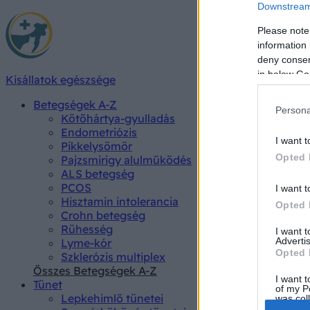
Downstream 
Please note
information 
deny consent
in below Go
Kisállatok egészsége
Betegségek A-Z
Persona
Kötőhártya-gyulladás
Endometriózis
I want t
Pikkelysömör
Opted 
Pajzsmirigy alulműködés
ALS betegség
PCOS
I want t
Hisztamin intolerancia
Opted 
Crohn betegség
Rühesség
I want 
Advertis
Lyme-kór
Opted 
Szklerózis multiplex
Összes Betegségek A-Z
I want t
Tünet
of my P
Lepkehimlő tünetei
was col