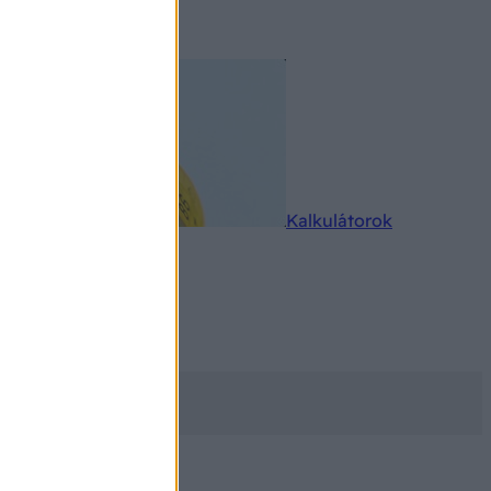
rkereső
Kalkulátorok