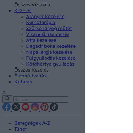
authenti
Összes Vizsgálat
Kezelés
Aranyér kezelése
Kemoterápia
Szürkehályog műtét
Vízszerű hasmenés
Afta kezelése
Dagadt boka kezelése
Napallergia kezelése
Fülgyulladás kezelése
Kötőhártya gyulladás
Összes Kezelés
Életmódváltás
Kutatás
Betegségek A-Z
Tünet