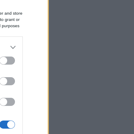
er and store
to grant or
ed purposes