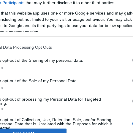
Participants
that may further disclose it to other third parties.
 that this website/app uses one or more Google services and may gath
including but not limited to your visit or usage behaviour. You may click 
 to Google and its third-party tags to use your data for below specifi
ogle consent section.
l Data Processing Opt Outs
o opt-out of the Sharing of my personal data.
In
o opt-out of the Sale of my Personal Data.
In
to opt-out of processing my Personal Data for Targeted
ing.
In
o opt-out of Collection, Use, Retention, Sale, and/or Sharing
ersonal Data that Is Unrelated with the Purposes for which it
lected.