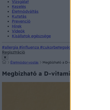
Vizsgálat
Kezelés
Életmódváltás
Kutatás
Prevenció
Hírek
Videók
Kisállatok egészsége
#allergia
#influenza
#cukorbetegség
#orvosmeteorológi
Regisztráció
Életmódorvoslás
Megbízható a D-vitamin szint meghatároz
Megbízható a D-vitamin szint megha