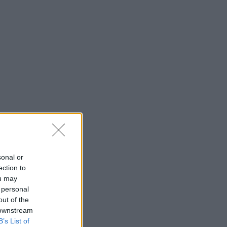
sonal or
ection to
ou may
 personal
out of the
 downstream
B’s List of