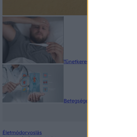
Tünetkereső
Betegségek A-Z
Életmódorvoslás