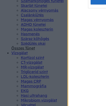
Opted 
Szamárköhögés tünetei
Skarlát tünetei
Alacsony vérnyomás
Google 
Csalánkiütés
Magas vérnyomás
I want t
ADHD tünetei
web or d
Magas koleszterin
Hasmenés
I want t
Száraz köhögés
purpose
Szédülés okai
Összes Tünet
I want 
Vizsgálat
Kortizol szint
I want t
CT-vizsgálat
web or d
MR-vizsgálat
Triglicerid szint
LDL-koleszterin
I want t
Magas CRP
or app.
Mammográfia
EKG
I want t
Hasi ultrahang
Mikrobiom vizsgálat
I want t
Vérvétel