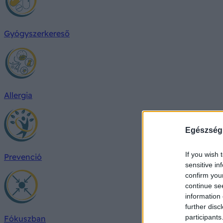
Gyógyszerkereső
Allergia
Egészség
If you wish 
Prevenció
sensitive in
confirm you
continue se
information 
further disc
participants
Fókuszban