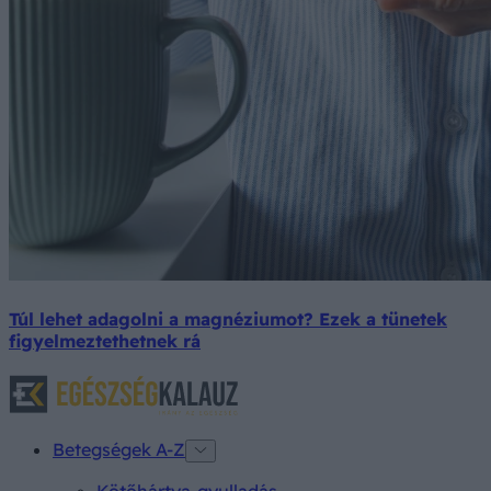
Túl lehet adagolni a magnéziumot? Ezek a tünetek
figyelmeztethetnek rá
Betegségek A-Z