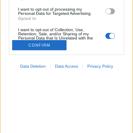
I want to opt-out of processing my
Personal Data for Targeted Advertising.
Opted In
I want to opt-out of Collection, Use,
Retention, Sale, and/or Sharing of my
Personal Data that Is Unrelated with the
Purposes for which it was collected.
CONFIRM
Opted Out
Az Állami Népegészségügyi és Tisztiorvosi Szolgálat
Google consents
(ÁNTSZ) közölte: kedden ügyeleti rend lesz az
Data Deletion
Data Access
Privacy Policy
egészségügyi ellátásban, így a háziorvosi és a kórházi
I want to allow Google to enable storage
ellátásban is.
related to advertising like cookies on web or
device identifiers in apps.
I want to allow my user data to be sent to
Google for online advertising purposes.
I want to allow Google to send me
personalized advertising.
I want to allow Google to enable storage