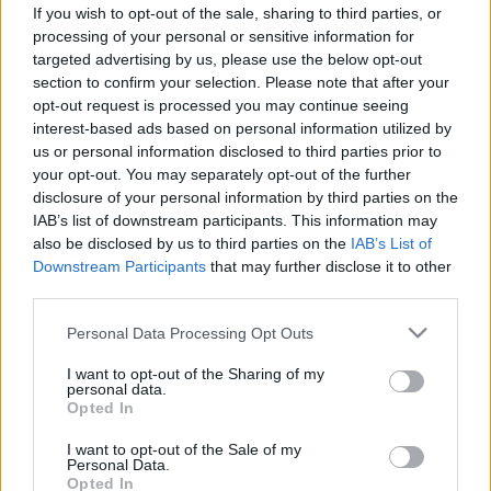
lesznek a rendelők és patikák!
If you wish to opt-out of the sale, sharing to third parties, or
processing of your personal or sensitive information for
targeted advertising by us, please use the below opt-out
section to confirm your selection. Please note that after your
opt-out request is processed you may continue seeing
interest-based ads based on personal information utilized by
Életmódorvoslás
us or personal information disclosed to third parties prior to
2014. június 27. 13:22
your opt-out. You may separately opt-out of the further
Módosítva: 2015. november 04. 13:49
disclosure of your personal information by third parties on the
Megosztás
Küldés
Küldés Messengeren
IAB’s list of downstream participants. This information may
also be disclosed by us to third parties on the
IAB’s List of
Downstream Participants
that may further disclose it to other
Egészségkalauz
third parties.
Egészségkalauz
Please note that this website/app uses one or more Google
Personal Data Processing Opt Outs
services and may gather and store information including but
not limited to your visit or usage behaviour. You may click to
I want to opt-out of the Sharing of my
Zárva lesznek a gyógyszertárak, a háziorvosi
personal data.
grant or deny consent to Google and its third-party tags to
rendelők és szakrendelők is július 1-jén, kedden, az
Opted In
use your data for below specified purposes in below Google
egészségügyi dolgozók munkaszüneti napján, a
consent section.
I want to opt-out of the Sale of my
Personal Data.
Semmelweis-napon.
Opted In