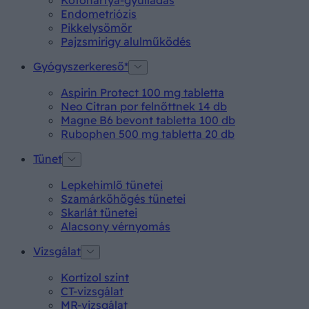
Kötőhártya-gyulladás
Endometriózis
Pikkelysömör
Pajzsmirigy alulműködés
Gyógyszerkereső*
Aspirin Protect 100 mg tabletta
Neo Citran por felnőttnek 14 db
Magne B6 bevont tabletta 100 db
Rubophen 500 mg tabletta 20 db
Tünet
Lepkehimlő tünetei
Szamárköhögés tünetei
Skarlát tünetei
Alacsony vérnyomás
Vizsgálat
Kortizol szint
CT-vizsgálat
MR-vizsgálat