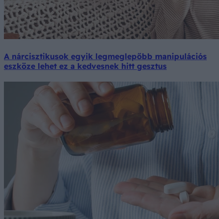
A nárcisztikusok egyik legmeglepőbb manipulációs
eszköze lehet ez a kedvesnek hitt gesztus