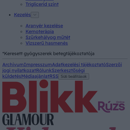
Triglicerid szint
Kezelés
Aranyér kezelése
Kemoterápia
Szürkehályog műtét
Vízszerű hasmenés
*Keresett gyógyszerek betegtájékoztatója
Archívum
Impresszum
Adatkezelési tájékoztató
Szerzői
jogi nyilatkozat
Rólunk
Szerkesztőségi
küldetés
Médiaajánlat
RSS
Süti beállítások