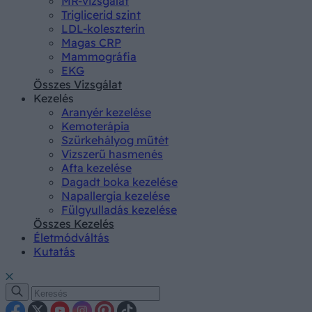
MR-vizsgálat
Triglicerid szint
LDL-koleszterin
Magas CRP
Mammográfia
EKG
Összes Vizsgálat
Kezelés
Aranyér kezelése
Kemoterápia
Szürkehályog műtét
Vízszerű hasmenés
Afta kezelése
Dagadt boka kezelése
Napallergia kezelése
Fülgyulladás kezelése
Összes Kezelés
Életmódváltás
Kutatás