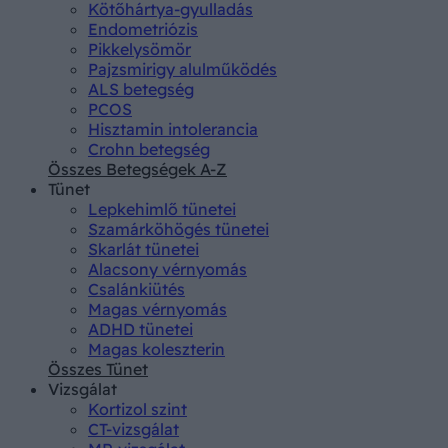
Kötőhártya-gyulladás
Endometriózis
Pikkelysömör
Pajzsmirigy alulműködés
ALS betegség
PCOS
Hisztamin intolerancia
Crohn betegség
Összes Betegségek A-Z
Tünet
Lepkehimlő tünetei
Szamárköhögés tünetei
Skarlát tünetei
Alacsony vérnyomás
Csalánkiütés
Magas vérnyomás
ADHD tünetei
Magas koleszterin
Összes Tünet
Vizsgálat
Kortizol szint
CT-vizsgálat