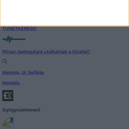
Nem csak a feledékenység utalhat demenciára.
TÜNETKERESŐ
Milyen betegségre utalhatnak a tünetei?
Keresés, pl. fejfájás
Keresés
Gyógyszerkereső