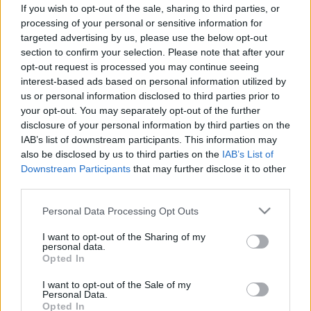
mágnesség
If you wish to opt-out of the sale, sharing to third parties, or
processing of your personal or sensitive information for
targeted advertising by us, please use the below opt-out
section to confirm your selection. Please note that after your
opt-out request is processed you may continue seeing
interest-based ads based on personal information utilized by
Életmódorvoslás
us or personal information disclosed to third parties prior to
2010. május 30. 19:57
your opt-out. You may separately opt-out of the further
Módosítva: 2015. november 04. 13:49
disclosure of your personal information by third parties on the
Megosztás
Küldés
Küldés Messengeren
IAB’s list of downstream participants. This information may
also be disclosed by us to third parties on the
IAB’s List of
Downstream Participants
that may further disclose it to other
Egészségkalauz
third parties.
Egészségkalauz
Please note that this website/app uses one or more Google
Personal Data Processing Opt Outs
services and may gather and store information including but
not limited to your visit or usage behaviour. You may click to
I want to opt-out of the Sharing of my
Mágnes terápia? Sok ezer évvel ezelőtt a kínaiak már
personal data.
grant or deny consent to Google and its third-party tags to
tudták, hogy a test szervei meghatározott ritmus
Opted In
use your data for below specified purposes in below Google
szerint dolgoznak és regenerálódnak. Ehhez
consent section.
I want to opt-out of the Sale of my
Personal Data.
energiára van szükségük.
Opted In