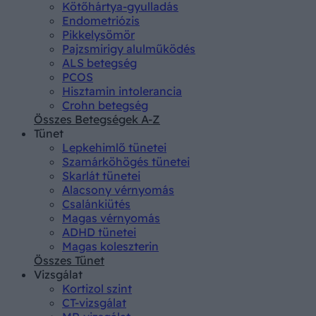
Kötőhártya-gyulladás
Endometriózis
Pikkelysömör
Pajzsmirigy alulműködés
ALS betegség
PCOS
Hisztamin intolerancia
Crohn betegség
Összes Betegségek A-Z
Tünet
Lepkehimlő tünetei
Szamárköhögés tünetei
Skarlát tünetei
Alacsony vérnyomás
Csalánkiütés
Magas vérnyomás
ADHD tünetei
Magas koleszterin
Összes Tünet
Vizsgálat
Kortizol szint
CT-vizsgálat