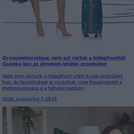
Orvosmeteorológia: nem ezt vártuk a hidegfronttól!
Csalóka lesz az átmeneti lehűlés szombaton
Nem erre vártunk a hidegfront után! A szél enyhülést
hoz, de feszültséget is: mutatjuk, mire figyelmeztet a
meteogyógyász a a hétvégi napkon.
2026. augusztus 7. 19:15