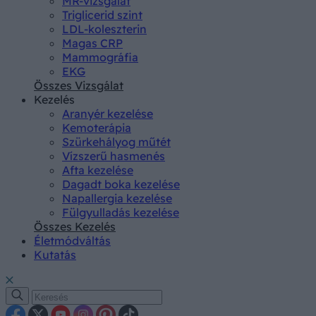
MR-vizsgálat
Triglicerid szint
LDL-koleszterin
Magas CRP
Mammográfia
EKG
Összes Vizsgálat
Kezelés
Aranyér kezelése
Kemoterápia
Szürkehályog műtét
Vízszerű hasmenés
Afta kezelése
Dagadt boka kezelése
Napallergia kezelése
Fülgyulladás kezelése
Összes Kezelés
Életmódváltás
Kutatás