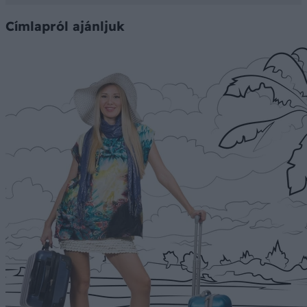
Címlapról ajánljuk