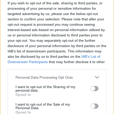
If you wish to opt-out of the sale, sharing to third parties, or
processing of your personal or sensitive information for
targeted advertising by us, please use the below opt-out
section to confirm your selection. Please note that after your
Életmódorvoslás
opt-out request is processed you may continue seeing
2011. április 03. 12:04
interest-based ads based on personal information utilized by
Módosítva: 2015. november 04. 13:49
us or personal information disclosed to third parties prior to
Megosztás
Küldés
Küldés Messengeren
your opt-out. You may separately opt-out of the further
disclosure of your personal information by third parties on the
IAB’s list of downstream participants. This information may
Egészségkalauz
also be disclosed by us to third parties on the
IAB’s List of
Egészségkalauz
Downstream Participants
that may further disclose it to other
third parties.
Minőségi változást hozhat a szervátültetések terén
Please note that this website/app uses one or more Google
Personal Data Processing Opt Outs
services and may gather and store information including but
Magyarország Eurotransplant-csatlakozása. Minőségi
not limited to your visit or usage behaviour. You may click to
I want to opt-out of the Sharing of my
változást hozhat a szervátültetések terén
personal data.
grant or deny consent to Google and its third-party tags to
Opted In
Magyarország Eurotransplant-csatlakozása -
use your data for below specified purposes in below Google
consent section.
jelentette ki Langer Róbert, a Semmelweis Egyetem
I want to opt-out of the Sale of my
Personal Data.
Transzplantációs és Sebészeti Klinikájának
Opted In