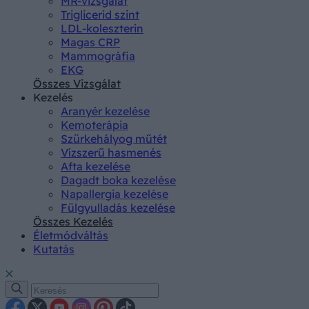
MR-vizsgálat
Triglicerid szint
LDL-koleszterin
Magas CRP
Mammográfia
EKG
Összes Vizsgálat
Kezelés
Aranyér kezelése
Kemoterápia
Szürkehályog műtét
Vízszerű hasmenés
Afta kezelése
Dagadt boka kezelése
Napallergia kezelése
Fülgyulladás kezelése
Összes Kezelés
Életmódváltás
Kutatás