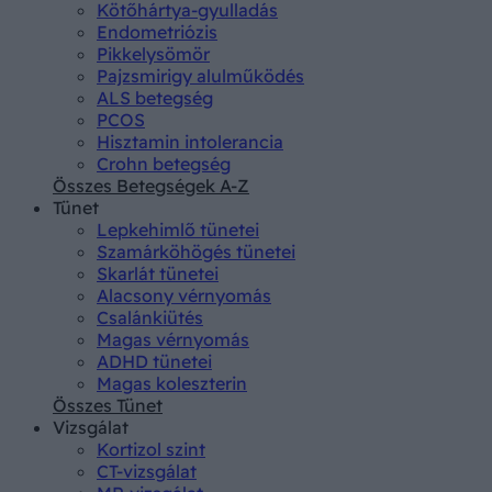
Kötőhártya-gyulladás
Endometriózis
Pikkelysömör
Pajzsmirigy alulműködés
ALS betegség
PCOS
Hisztamin intolerancia
Crohn betegség
Összes Betegségek A-Z
Tünet
Lepkehimlő tünetei
Szamárköhögés tünetei
Skarlát tünetei
Alacsony vérnyomás
Csalánkiütés
Magas vérnyomás
ADHD tünetei
Magas koleszterin
Összes Tünet
Vizsgálat
Kortizol szint
CT-vizsgálat