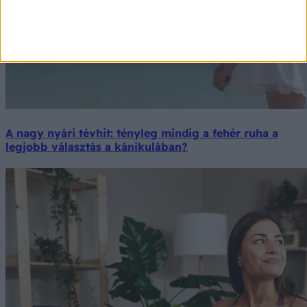
A nagy nyári tévhit: tényleg mindig a fehér ruha a
legjobb választás a kánikulában?