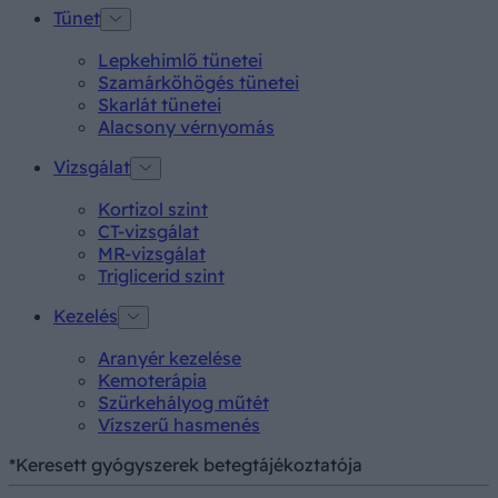
Tünet
Lepkehimlő tünetei
Szamárköhögés tünetei
Skarlát tünetei
Alacsony vérnyomás
Vizsgálat
Kortizol szint
CT-vizsgálat
MR-vizsgálat
Triglicerid szint
Kezelés
Aranyér kezelése
Kemoterápia
Szürkehályog műtét
Vízszerű hasmenés
*Keresett gyógyszerek betegtájékoztatója