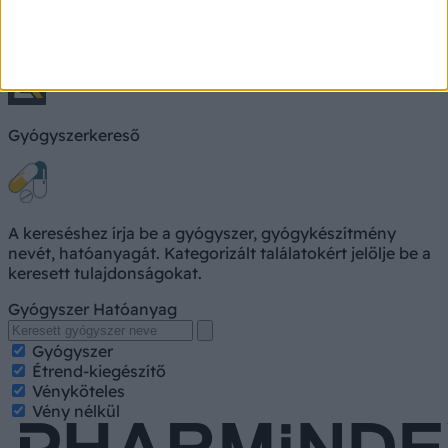
Keresés, pl. fejfájás
Keresés
Gyógyszerkereső
A kereséshez írja be a gyógyszer, gyógykészítmény
nevét, hatóanyagát. Kategorizált találatokért jelölje be a
keresett tulajdonságokat.
Gyógyszer
Hatóanyag
Gyógyszer
Étrend-kiegészítő
Vényköteles
Vény nélkül