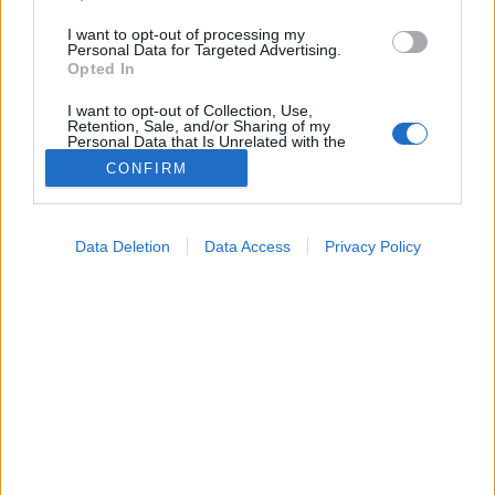
I want to opt-out of processing my
Personal Data for Targeted Advertising.
Opted In
I want to opt-out of Collection, Use,
Retention, Sale, and/or Sharing of my
Personal Data that Is Unrelated with the
Purposes for which it was collected.
CONFIRM
Opted Out
Táplálkozás
2026. április 21. 08:04
Google consents
Megosztás
Küldés
Küldés Messengeren
Data Deletion
Data Access
Privacy Policy
I want to allow Google to enable storage
related to advertising like cookies on web or
device identifiers in apps.
Petrás Gabriella
online szerkesztő
I want to allow my user data to be sent to
Google for online advertising purposes.
Nemcsak az számít, mit eszik, hanem az is, hogyan és
I want to allow Google to send me
personalized advertising.
mennyit.
I want to allow Google to enable storage