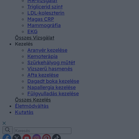
MR-vizsgálat
Triglicerid szint
LDL-koleszterin
Magas CRP
Mammográfia
EKG
Összes Vizsgálat
Kezelés
Aranyér kezelése
Kemoterápia
Szürkehályog műtét
Vízszerű hasmenés
Afta kezelése
Dagadt boka kezelése
Napallergia kezelése
Fülgyulladás kezelése
Összes Kezelés
Életmódváltás
Kutatás