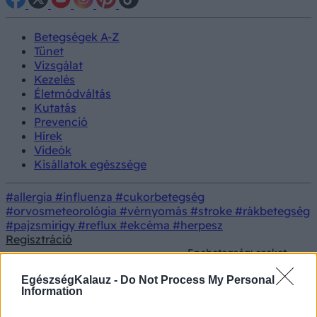
Betegségek A-Z
Tünet
Vizsgálat
Kezelés
Életmódváltás
Kutatás
Prevenció
Hírek
Videók
Kisállatok egészsége
#allergia
#influenza
#cukorbetegség
#orvosmeteorológia
#vérnyomás
#stroke
#rákbetegség
#pajzsmirigy
#reflux
#ekcéma
#herpesz
Regisztráció
Epebetegség: ezeket
Életmódorvoslás
Táplálkozás
az ételeket jobb, ha
elkerüli
EgészségKalauz -
Do Not Process My Personal
Information
Epebetegség: ezeket az ételeket