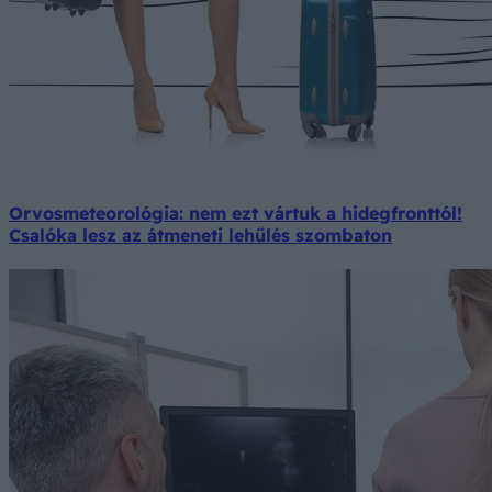
Orvosmeteorológia: nem ezt vártuk a hidegfronttól!
Csalóka lesz az átmeneti lehűlés szombaton