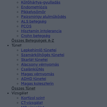
Kötőhártya-gyulladás
Endometriózis
Pikkelysömör
Pajzsmirigy alulműködés
ALS betegség
PCOS
Hisztamin intolerancia
Crohn betegség
Összes Betegségek A-Z
Tünet
Lepkehimlő tünetei
Szamárköhögés tünetei
Skarlát tünetei
Alacsony vérnyomás
Csalánkiütés
Magas vérnyomás
ADHD tünetei
Magas koleszterin
Összes Tünet
Vizsgálat
Kortizol szint
CT-vizsgálat