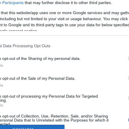
Participants
that may further disclose it to other third parties.
 that this website/app uses one or more Google services and may gath
including but not limited to your visit or usage behaviour. You may click 
 to Google and its third-party tags to use your data for below specifi
ogle consent section.
l Data Processing Opt Outs
o opt-out of the Sharing of my personal data.
In
o opt-out of the Sale of my Personal Data.
In
to opt-out of processing my Personal Data for Targeted
ing.
In
o opt-out of Collection, Use, Retention, Sale, and/or Sharing
ersonal Data that Is Unrelated with the Purposes for which it
lected.