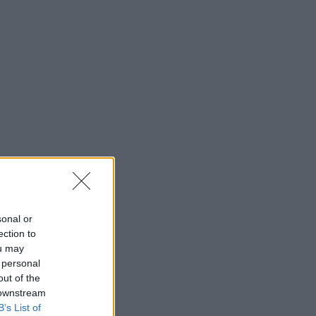
sonal or
ection to
ou may
 personal
out of the
 downstream
B’s List of