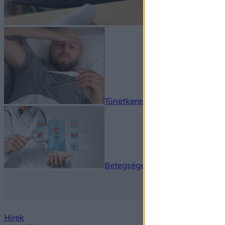
Tünetkereső
Betegségek A-Z
Hírek