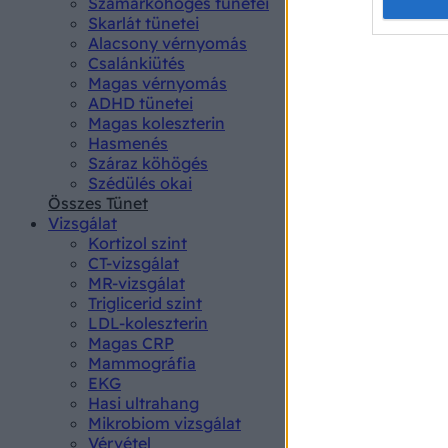
Opted 
Szamárköhögés tünetei
Skarlát tünetei
Alacsony vérnyomás
Google 
Csalánkiütés
Magas vérnyomás
I want t
ADHD tünetei
web or d
Magas koleszterin
Hasmenés
I want t
Száraz köhögés
purpose
Szédülés okai
Összes Tünet
I want 
Vizsgálat
Kortizol szint
I want t
CT-vizsgálat
web or d
MR-vizsgálat
Triglicerid szint
LDL-koleszterin
I want t
Magas CRP
or app.
Mammográfia
EKG
I want t
Hasi ultrahang
Mikrobiom vizsgálat
I want t
Vérvétel