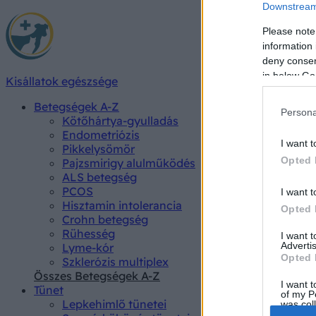
Downstream 
Please note
information 
deny consent
in below Go
Kisállatok egészsége
Betegségek A-Z
Persona
Kötőhártya-gyulladás
Endometriózis
I want t
Pikkelysömör
Opted 
Pajzsmirigy alulműködés
ALS betegség
PCOS
I want t
Hisztamin intolerancia
Opted 
Crohn betegség
Rühesség
I want 
Advertis
Lyme-kór
Opted 
Szklerózis multiplex
Összes Betegségek A-Z
I want t
Tünet
of my P
Lepkehimlő tünetei
was col