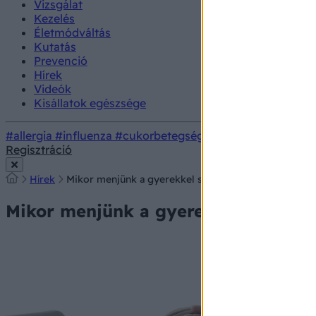
Vizsgálat
Kezelés
Életmódváltás
Kutatás
Prevenció
Hírek
Videók
Kisállatok egészsége
#allergia
#influenza
#cukorbetegség
#orvosmeteorológi
Regisztráció
Hírek
Mikor menjünk a gyerekkel sürgősségire és mikor 
Mikor menjünk a gyerekkel sürgőss