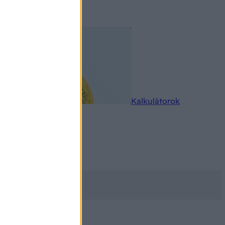
rkereső
Kalkulátorok