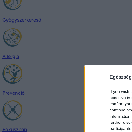
Gyógyszerkereső
Allergia
Egészség
If you wish 
Prevenció
sensitive in
confirm you
continue se
information 
further disc
participants
Fókuszban