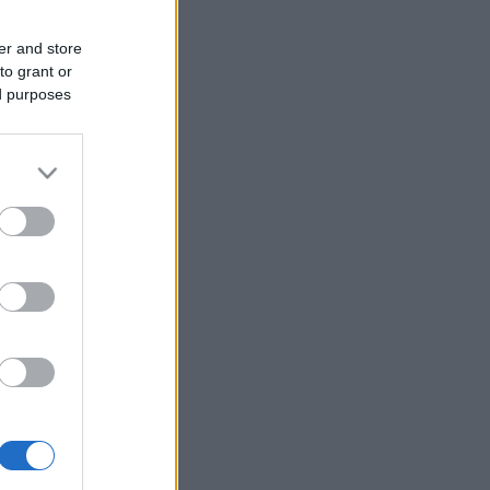
er and store
to grant or
ed purposes