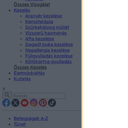
authenti
Összes Vizsgálat
Kezelés
Aranyér kezelése
Kemoterápia
Szürkehályog műtét
Vízszerű hasmenés
Afta kezelése
Dagadt boka kezelése
Napallergia kezelése
Fülgyulladás kezelése
Kötőhártya gyulladás
Összes Kezelés
Életmódváltás
Kutatás
Betegségek A-Z
Tünet