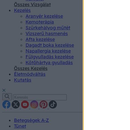
authenti
Összes Vizsgálat
Kezelés
Aranyér kezelése
Kemoterápia
Szürkehályog műtét
Vízszerű hasmenés
Afta kezelése
Dagadt boka kezelése
Napallergia kezelése
Fülgyulladás kezelése
Kötőhártya gyulladás
Összes Kezelés
Életmódváltás
Kutatás
Betegségek A-Z
Tünet