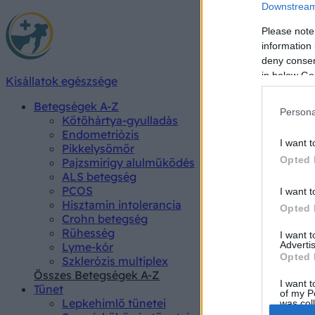
Downstream 
Please note
information 
deny consent
in below Go
Kisállatok egészsége
Betegségek A-Z
Persona
Kötőhártya-gyulladás
Endometriózis
I want t
Pikkelysömör
Opted 
Pajzsmirigy alulműködés
ALS betegség
PCOS
I want t
Hisztamin intolerancia
Opted 
Crohn betegség
Rühesség
I want 
Advertis
Lyme-kór
Opted 
Szklerózis multiplex
Összes Betegségek A-Z
I want t
Tünet
of my P
Lepkehimlő tünetei
was col