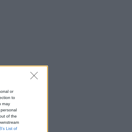
sonal or
ection to
ou may
 personal
out of the
 downstream
B’s List of