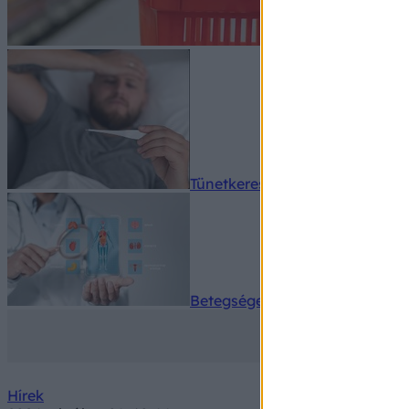
Tünetkereső
Betegségek A-Z
Hírek