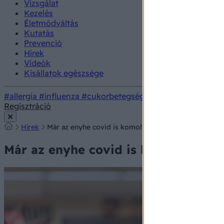
Vizsgálat
Kezelés
Életmódváltás
Kutatás
Prevenció
Hírek
Videók
Kisállatok egészsége
#allergia
#influenza
#cukorbetegség
#orvosmeteorológi
Regisztráció
Hírek
Már az enyhe covid is komoly memóriazavarokat okoz
Már az enyhe covid is komoly memór