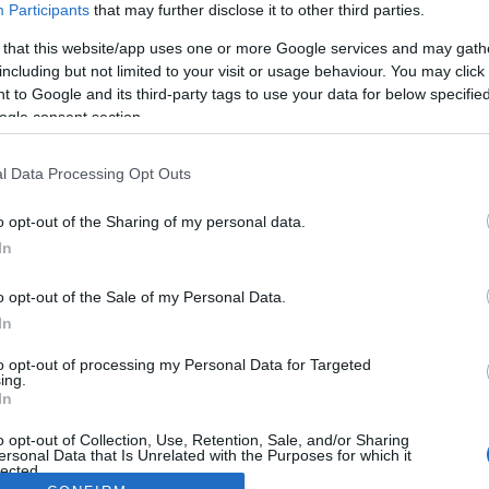
Participants
that may further disclose it to other third parties.
 that this website/app uses one or more Google services and may gath
including but not limited to your visit or usage behaviour. You may click 
 to Google and its third-party tags to use your data for below specifi
ogle consent section.
l Data Processing Opt Outs
o opt-out of the Sharing of my personal data.
In
o opt-out of the Sale of my Personal Data.
In
to opt-out of processing my Personal Data for Targeted
ing.
In
o opt-out of Collection, Use, Retention, Sale, and/or Sharing
ersonal Data that Is Unrelated with the Purposes for which it
lected.