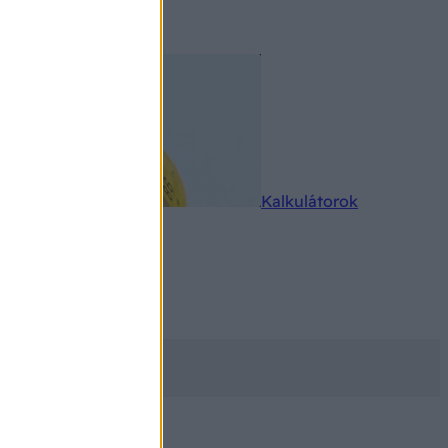
rkereső
Kalkulátorok