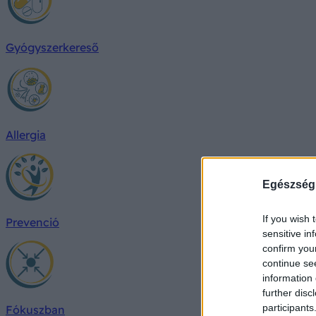
Gyógyszerkereső
Allergia
Egészség
If you wish 
Prevenció
sensitive in
confirm you
continue se
information 
further disc
participants
Fókuszban