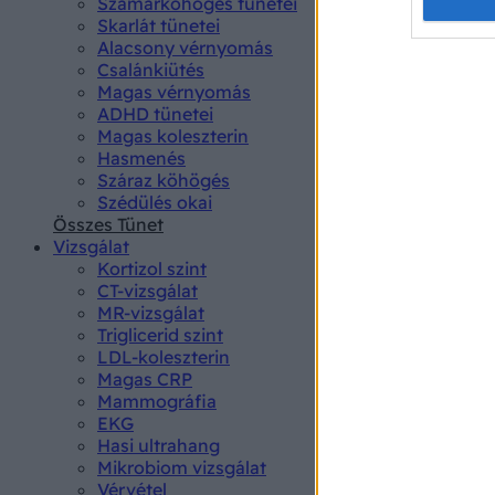
Opted 
Szamárköhögés tünetei
Skarlát tünetei
Alacsony vérnyomás
Google 
Csalánkiütés
Magas vérnyomás
I want t
ADHD tünetei
web or d
Magas koleszterin
Hasmenés
I want t
Száraz köhögés
purpose
Szédülés okai
Összes Tünet
I want 
Vizsgálat
Kortizol szint
I want t
CT-vizsgálat
web or d
MR-vizsgálat
Triglicerid szint
LDL-koleszterin
I want t
Magas CRP
or app.
Mammográfia
EKG
I want t
Hasi ultrahang
Mikrobiom vizsgálat
I want t
Vérvétel