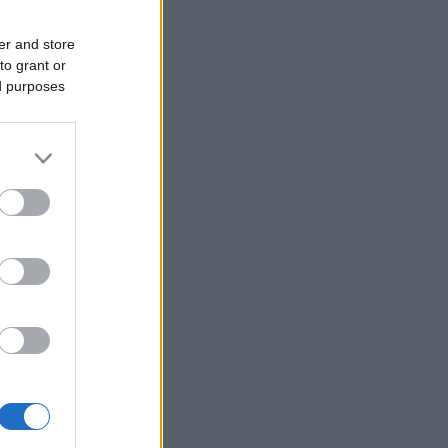
er and store
to grant or
ed purposes