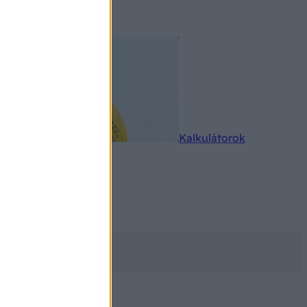
rkereső
Kalkulátorok