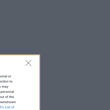
sonal or
ection to
ou may
 personal
out of the
 downstream
B’s List of