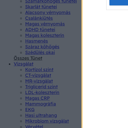
Opted 
Szamárköhögés tünetei
Skarlát tünetei
Alacsony vérnyomás
Google 
Csalánkiütés
Magas vérnyomás
I want t
ADHD tünetei
web or d
Magas koleszterin
Hasmenés
I want t
Száraz köhögés
purpose
Szédülés okai
Összes Tünet
I want 
Vizsgálat
Kortizol szint
I want t
CT-vizsgálat
web or d
MR-vizsgálat
Triglicerid szint
LDL-koleszterin
I want t
Magas CRP
or app.
Mammográfia
EKG
I want t
Hasi ultrahang
Mikrobiom vizsgálat
I want t
Vérvétel