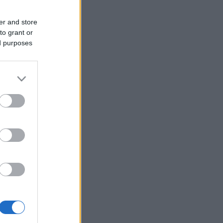
er and store
to grant or
ed purposes