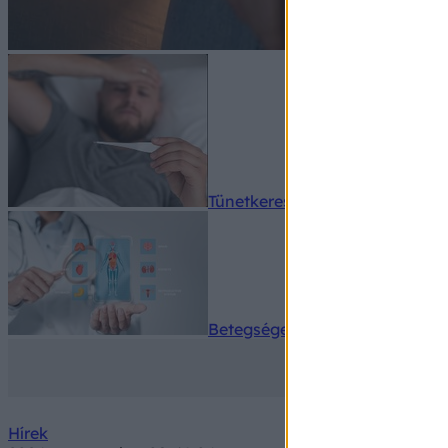
Tünetkereső
Betegségek A-Z
Hírek