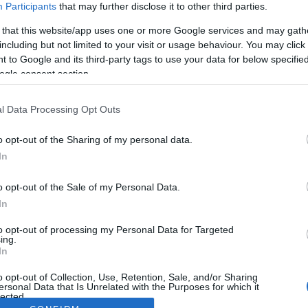
Participants
that may further disclose it to other third parties.
 that this website/app uses one or more Google services and may gath
including but not limited to your visit or usage behaviour. You may click 
 to Google and its third-party tags to use your data for below specifi
ogle consent section.
l Data Processing Opt Outs
o opt-out of the Sharing of my personal data.
In
o opt-out of the Sale of my Personal Data.
In
to opt-out of processing my Personal Data for Targeted
ing.
In
o opt-out of Collection, Use, Retention, Sale, and/or Sharing
ersonal Data that Is Unrelated with the Purposes for which it
lected.