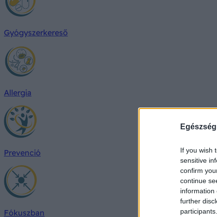
Gyógyszerkereső
Allergia
Egészség
If you wish 
Prevenció
sensitive in
confirm you
continue se
information 
further disc
participants
Fókuszban