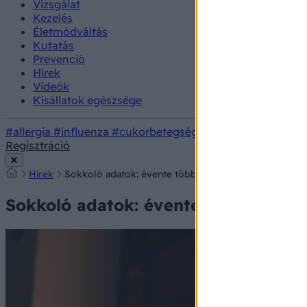
Vizsgálat
Kezelés
Életmódváltás
Kutatás
Prevenció
Hírek
Videók
Kisállatok egészsége
#allergia
#influenza
#cukorbetegség
#orvosmeteorológi
Regisztráció
Hírek
Sokkoló adatok: évente több ezer fiatal kér segítség
Sokkoló adatok: évente több ezer fi