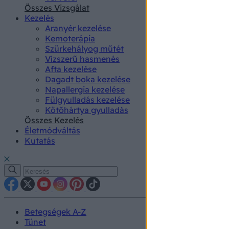
authenti
Összes Vizsgálat
Kezelés
Aranyér kezelése
Kemoterápia
Szürkehályog műtét
Vízszerű hasmenés
Afta kezelése
Dagadt boka kezelése
Napallergia kezelése
Fülgyulladás kezelése
Kötőhártya gyulladás
Összes Kezelés
Életmódváltás
Kutatás
Betegségek A-Z
Tünet