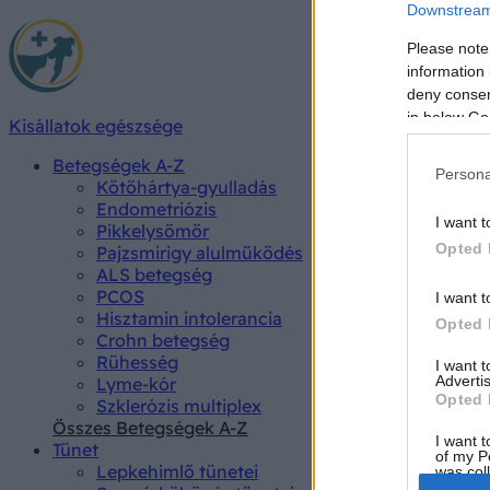
Downstream 
Please note
information 
deny consent
in below Go
Kisállatok egészsége
Betegségek A-Z
Persona
Kötőhártya-gyulladás
Endometriózis
I want t
Pikkelysömör
Opted 
Pajzsmirigy alulműködés
ALS betegség
PCOS
I want t
Hisztamin intolerancia
Opted 
Crohn betegség
Rühesség
I want 
Advertis
Lyme-kór
Opted 
Szklerózis multiplex
Összes Betegségek A-Z
I want t
Tünet
of my P
Lepkehimlő tünetei
was col