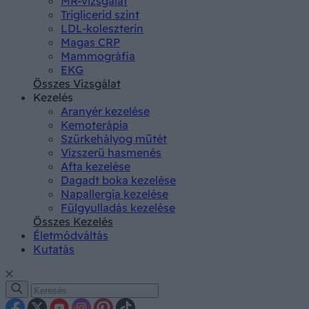
MR-vizsgálat
Triglicerid szint
LDL-koleszterin
Magas CRP
Mammográfia
EKG
Összes Vizsgálat
Kezelés
Aranyér kezelése
Kemoterápia
Szürkehályog műtét
Vízszerű hasmenés
Afta kezelése
Dagadt boka kezelése
Napallergia kezelése
Fülgyulladás kezelése
Összes Kezelés
Életmódváltás
Kutatás