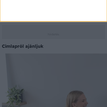
Az adatokat a PHARMINDEX gyógyszer-információs
adatbázis szolgáltatja
Ⓒ Vidal Next kft. 2026.
Címlapról ajánljuk