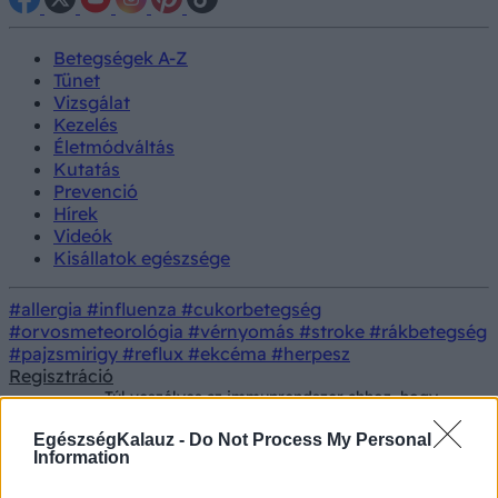
Betegségek A-Z
Tünet
Vizsgálat
Kezelés
Életmódváltás
Kutatás
Prevenció
Hírek
Videók
Kisállatok egészsége
#allergia
#influenza
#cukorbetegség
#orvosmeteorológia
#vérnyomás
#stroke
#rákbetegség
#pajzsmirigy
#reflux
#ekcéma
#herpesz
Regisztráció
Túl veszélyes az immunrendszer ahhoz, hogy
Hírek
ugyanúgy működjön az agyunkban, mint testünk
más részén
EgészségKalauz -
Do Not Process My Personal
Information
Túl veszélyes az immunrendszer