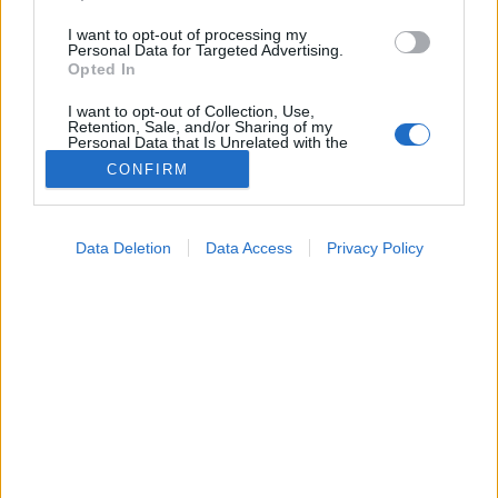
I want to opt-out of processing my
Personal Data for Targeted Advertising.
Opted In
I want to opt-out of Collection, Use,
Retention, Sale, and/or Sharing of my
Personal Data that Is Unrelated with the
Purposes for which it was collected.
CONFIRM
Opted Out
Google consents
Data Deletion
Data Access
Privacy Policy
I want to allow Google to enable storage
Hírek
related to advertising like cookies on web or
2024. július 15. 13:04
device identifiers in apps.
Megosztás
Küldés
Küldés Messengeren
I want to allow my user data to be sent to
Google for online advertising purposes.
Porosz Viktória
online szerkesztő
I want to allow Google to send me
personalized advertising.
Ezzel a magyar felfedezéssel most még közelebb
I want to allow Google to enable storage