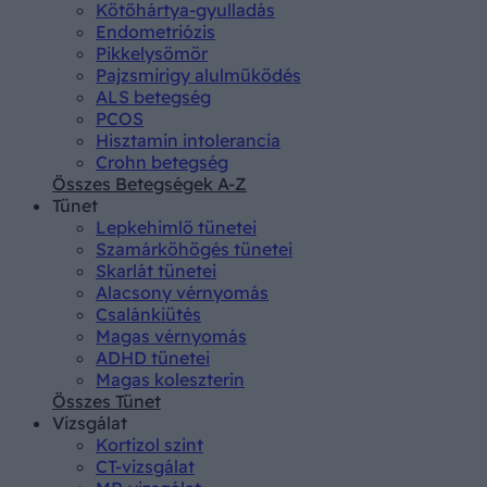
Kötőhártya-gyulladás
Endometriózis
Pikkelysömör
Pajzsmirigy alulműködés
ALS betegség
PCOS
Hisztamin intolerancia
Crohn betegség
Összes Betegségek A-Z
Tünet
Lepkehimlő tünetei
Szamárköhögés tünetei
Skarlát tünetei
Alacsony vérnyomás
Csalánkiütés
Magas vérnyomás
ADHD tünetei
Magas koleszterin
Összes Tünet
Vizsgálat
Kortizol szint
CT-vizsgálat