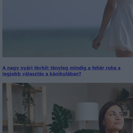
A nagy nyári tévhit: tényleg mindig a fehér ruha a
legjobb választás a kánikulában?