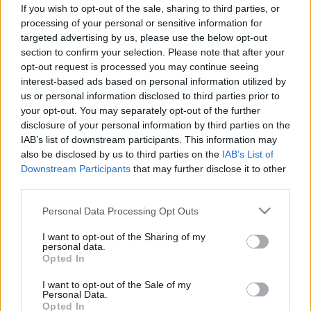
ahhoz, hogy ugyanúgy működjön
If you wish to opt-out of the sale, sharing to third parties, or
processing of your personal or sensitive information for
az agyunkban, mint testünk más
targeted advertising by us, please use the below opt-out
részén
section to confirm your selection. Please note that after your
opt-out request is processed you may continue seeing
interest-based ads based on personal information utilized by
us or personal information disclosed to third parties prior to
your opt-out. You may separately opt-out of the further
disclosure of your personal information by third parties on the
IAB’s list of downstream participants. This information may
also be disclosed by us to third parties on the
IAB’s List of
Downstream Participants
that may further disclose it to other
third parties.
Please note that this website/app uses one or more Google
Personal Data Processing Opt Outs
services and may gather and store information including but
not limited to your visit or usage behaviour. You may click to
I want to opt-out of the Sharing of my
personal data.
grant or deny consent to Google and its third-party tags to
Opted In
use your data for below specified purposes in below Google
consent section.
I want to opt-out of the Sale of my
Personal Data.
Opted In