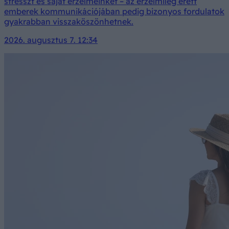
stresszt és saját érzelmeinket – az érzelmileg érett
emberek kommunikációjában pedig bizonyos fordulatok
gyakrabban visszaköszönhetnek.
2026. augusztus 7. 12:34