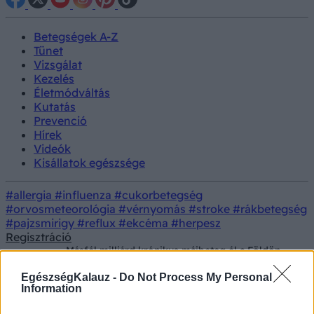
Betegségek A-Z
Tünet
Vizsgálat
Kezelés
Életmódváltás
Kutatás
Prevenció
Hírek
Videók
Kisállatok egészsége
#allergia
#influenza
#cukorbetegség
#orvosmeteorológia
#vérnyomás
#stroke
#rákbetegség
#pajzsmirigy
#reflux
#ekcéma
#herpesz
Regisztráció
Másfél milliárd krónikus májbeteg él a Földön -
Hírek
a magyarok a 4. helyen álltak
EgészségKalauz -
Do Not Process My Personal
World Liver Day – A máj világnapja
Information