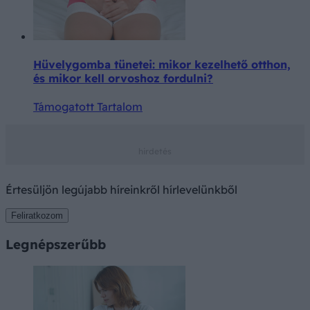
Hüvelygomba tünetei: mikor kezelhető otthon,
és mikor kell orvoshoz fordulni?
Támogatott Tartalom
Értesüljön legújabb híreinkről hírlevelünkből
Feliratkozom
Legnépszerűbb