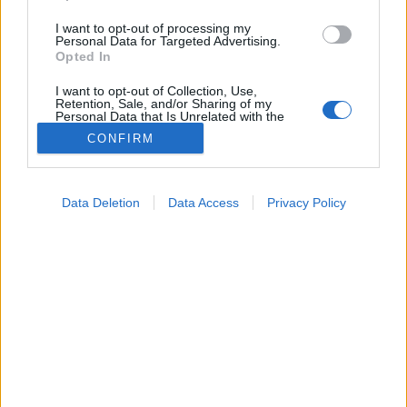
I want to opt-out of processing my
Personal Data for Targeted Advertising.
Opted In
I want to opt-out of Collection, Use,
Retention, Sale, and/or Sharing of my
Personal Data that Is Unrelated with the
Purposes for which it was collected.
CONFIRM
Opted Out
Google consents
Data Deletion
Data Access
Privacy Policy
Hírek
I want to allow Google to enable storage
2024. április 19. 19:21
related to advertising like cookies on web or
Megosztás
Küldés
Küldés Messengeren
device identifiers in apps.
I want to allow my user data to be sent to
Google for online advertising purposes.
A májbetegek növekvő aránya és az ezzel járó egyre
nagyobb népegészségügyi problémák, valamint
I want to allow Google to send me
költségterhek indokolják, hogy az
idei évben
először
personalized advertising.
a különböző kontinensek májbetegségekkel
I want to allow Google to enable storage