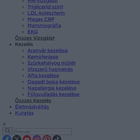
MR-vizsgálat
Triglicerid szint
LDL-koleszterin
Magas CRP
Mammográfia
EKG
Összes Vizsgálat
Kezelés
Aranyér kezelése
Kemoterápia
Szürkehályog műtét
Vízszerű hasmenés
Afta kezelése
Dagadt boka kezelése
Napallergia kezelése
Fülgyulladás kezelése
Összes Kezelés
Életmódváltás
Kutatás