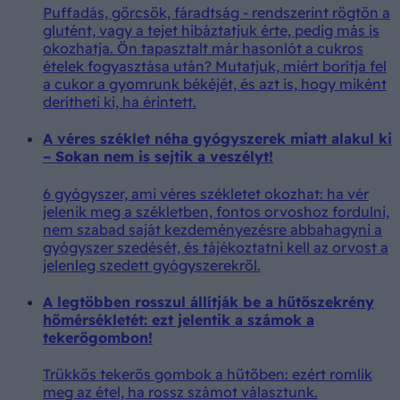
Puffadás, görcsök, fáradtság - rendszerint rögtön a
glutént, vagy a tejet hibáztatjuk érte, pedig más is
okozhatja. Ön tapasztalt már hasonlót a cukros
ételek fogyasztása után? Mutatjuk, miért borítja fel
a cukor a gyomrunk békéjét, és azt is, hogy miként
derítheti ki, ha érintett.
A véres széklet néha gyógyszerek miatt alakul ki
– Sokan nem is sejtik a veszélyt!
6 gyógyszer, ami véres székletet okozhat: ha vér
jelenik meg a székletben, fontos orvoshoz fordulni,
nem szabad saját kezdeményezésre abbahagyni a
gyógyszer szedését, és tájékoztatni kell az orvost a
jelenleg szedett gyógyszerekről.
A legtöbben rosszul állítják be a hűtőszekrény
hőmérsékletét: ezt jelentik a számok a
tekerőgombon!
Trükkös tekerős gombok a hűtőben: ezért romlik
meg az étel, ha rossz számot választunk.