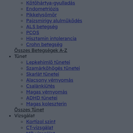
Kötőhártya-gyulladás
Endometriózis
Pikkelysömör
Pajzsmirigy alulműködés
ALS betegség
PCOS
Hisztamin intolerancia
Crohn betegség
Összes Betegségek A-Z
Tünet
Lepkehimlő tünetei
Szamárköhögés tünetei
Skarlát tünetei
Alacsony vérnyomás
Csalánkiütés
Magas vérnyomás
ADHD tünetei
Magas koleszterin
Összes Tünet
Vizsgálat
Kortizol szint
CT-vizsgálat