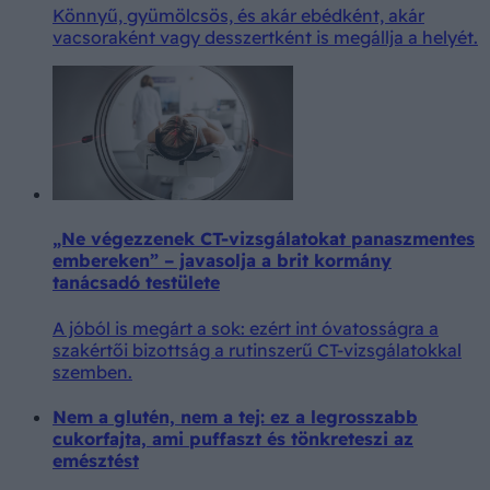
Könnyű, gyümölcsös, és akár ebédként, akár
vacsoraként vagy desszertként is megállja a helyét.
„Ne végezzenek CT-vizsgálatokat panaszmentes
embereken” – javasolja a brit kormány
tanácsadó testülete
A jóból is megárt a sok: ezért int óvatosságra a
szakértői bizottság a rutinszerű CT-vizsgálatokkal
szemben.
Nem a glutén, nem a tej: ez a legrosszabb
cukorfajta, ami puffaszt és tönkreteszi az
emésztést