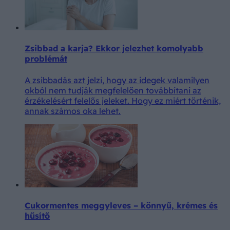
Zsibbad a karja? Ekkor jelezhet komolyabb
problémát
A zsibbadás azt jelzi, hogy az idegek valamilyen
okból nem tudják megfelelően továbbítani az
érzékelésért felelős jeleket. Hogy ez miért történik,
annak számos oka lehet.
Cukormentes meggyleves – könnyű, krémes és
hűsítő