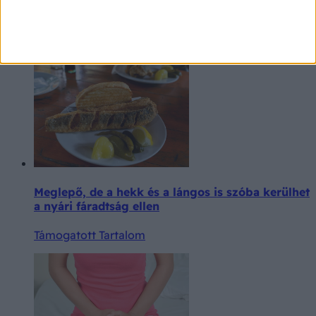
Strand, uszoda, fesztivál: így előzheti meg a
nyári hüvelyfertőzéseket
Támogatott Tartalom
Meglepő, de a hekk és a lángos is szóba kerülhet
a nyári fáradtság ellen
Támogatott Tartalom