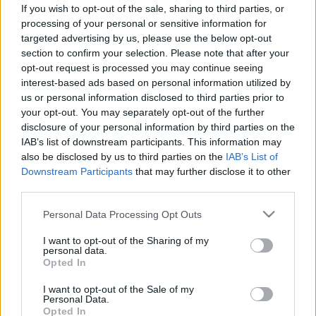
Másfél milliárd krónikus májbeteg
If you wish to opt-out of the sale, sharing to third parties, or
él a Földön - a magyarok a 4.
processing of your personal or sensitive information for
targeted advertising by us, please use the below opt-out
helyen álltak
section to confirm your selection. Please note that after your
opt-out request is processed you may continue seeing
interest-based ads based on personal information utilized by
us or personal information disclosed to third parties prior to
your opt-out. You may separately opt-out of the further
disclosure of your personal information by third parties on the
IAB’s list of downstream participants. This information may
also be disclosed by us to third parties on the
IAB’s List of
Downstream Participants
that may further disclose it to other
third parties.
Please note that this website/app uses one or more Google
Personal Data Processing Opt Outs
services and may gather and store information including but
not limited to your visit or usage behaviour. You may click to
I want to opt-out of the Sharing of my
personal data.
grant or deny consent to Google and its third-party tags to
Opted In
use your data for below specified purposes in below Google
consent section.
I want to opt-out of the Sale of my
Personal Data.
Opted In