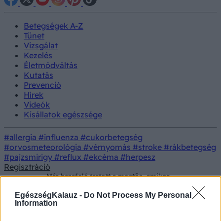
Betegségek A-Z
Tünet
Vizsgálat
Kezelés
Életmódváltás
Kutatás
Prevenció
Hírek
Videók
Kisállatok egészsége
#allergia
#influenza
#cukorbetegség
#orvosmeteorológia
#vérnyomás
#stroke
#rákbetegség
#pajzsmirigy
#reflux
#ekcéma
#herpesz
Regisztráció
Már hazafelé tartott a mentős, amikor
Hírek
észrevette, mi történt ezzel az idős nővel az
utcán
EgészségKalauz -
Do Not Process My Personal
Information
Már hazafelé tartott a mentős,