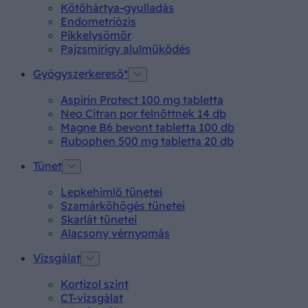
Kötőhártya-gyulladás
Endometriózis
Pikkelysömör
Pajzsmirigy alulműködés
Gyógyszerkereső*
Aspirin Protect 100 mg tabletta
Neo Citran por felnőttnek 14 db
Magne B6 bevont tabletta 100 db
Rubophen 500 mg tabletta 20 db
Tünet
Lepkehimlő tünetei
Szamárköhögés tünetei
Skarlát tünetei
Alacsony vérnyomás
Vizsgálat
Kortizol szint
CT-vizsgálat