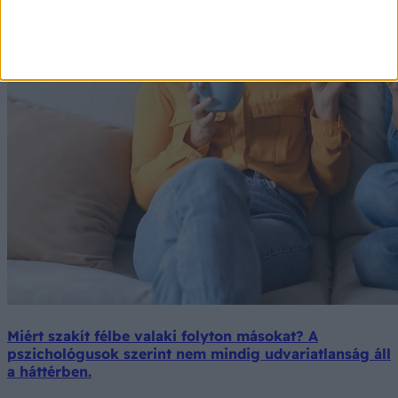
Miért szakít félbe valaki folyton másokat? A
pszichológusok szerint nem mindig udvariatlanság áll
a háttérben.