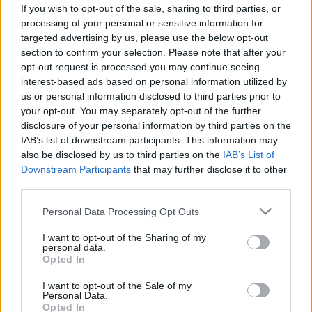
amikor észrevette, mi történt ezzel
If you wish to opt-out of the sale, sharing to third parties, or
processing of your personal or sensitive information for
az idős nővel az utcán
targeted advertising by us, please use the below opt-out
section to confirm your selection. Please note that after your
opt-out request is processed you may continue seeing
interest-based ads based on personal information utilized by
us or personal information disclosed to third parties prior to
your opt-out. You may separately opt-out of the further
disclosure of your personal information by third parties on the
IAB’s list of downstream participants. This information may
also be disclosed by us to third parties on the
IAB’s List of
Downstream Participants
that may further disclose it to other
third parties.
Please note that this website/app uses one or more Google
Personal Data Processing Opt Outs
services and may gather and store information including but
not limited to your visit or usage behaviour. You may click to
I want to opt-out of the Sharing of my
personal data.
grant or deny consent to Google and its third-party tags to
Opted In
use your data for below specified purposes in below Google
consent section.
I want to opt-out of the Sale of my
Personal Data.
Opted In