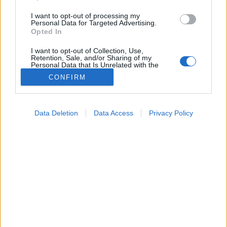
I want to opt-out of processing my
Personal Data for Targeted Advertising.
Opted In
I want to opt-out of Collection, Use,
Retention, Sale, and/or Sharing of my
Personal Data that Is Unrelated with the
Purposes for which it was collected.
CONFIRM
Opted Out
Google consents
Hírek
Data Deletion
Data Access
Privacy Policy
2023. augusztus 12. 08:19
I want to allow Google to enable storage
Megosztás
Küldés
Küldés Messengeren
related to advertising like cookies on web or
device identifiers in apps.
I want to allow my user data to be sent to
Jókor voltak jó helyen a mentők - a közeli
Google for online advertising purposes.
rendőrkapitányságról is többen a beteg segítségére
sietettek.
I want to allow Google to send me
personalized advertising.
I want to allow Google to enable storage