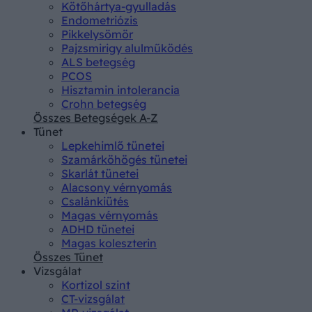
Kötőhártya-gyulladás
Endometriózis
Pikkelysömör
Pajzsmirigy alulműködés
ALS betegség
PCOS
Hisztamin intolerancia
Crohn betegség
Összes Betegségek A-Z
Tünet
Lepkehimlő tünetei
Szamárköhögés tünetei
Skarlát tünetei
Alacsony vérnyomás
Csalánkiütés
Magas vérnyomás
ADHD tünetei
Magas koleszterin
Összes Tünet
Vizsgálat
Kortizol szint
CT-vizsgálat