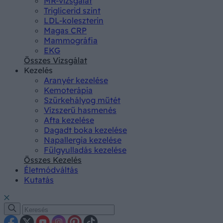
MR-vizsgálat
Triglicerid szint
LDL-koleszterin
Magas CRP
Mammográfia
EKG
Összes Vizsgálat
Kezelés
Aranyér kezelése
Kemoterápia
Szürkehályog műtét
Vízszerű hasmenés
Afta kezelése
Dagadt boka kezelése
Napallergia kezelése
Fülgyulladás kezelése
Összes Kezelés
Életmódváltás
Kutatás