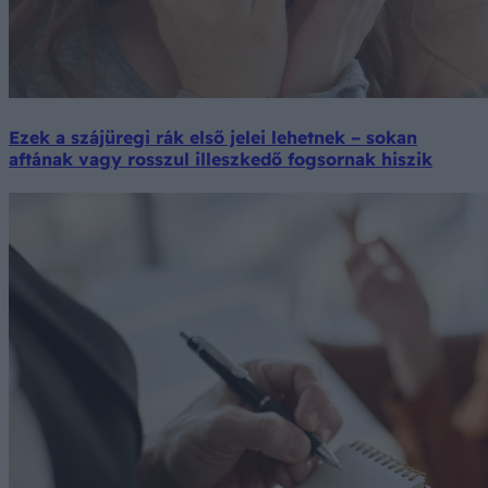
Ezek a szájüregi rák első jelei lehetnek – sokan
aftának vagy rosszul illeszkedő fogsornak hiszik