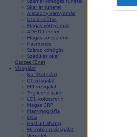
Opted 
Szamárköhögés tünetei
Skarlát tünetei
Alacsony vérnyomás
Google 
Csalánkiütés
Magas vérnyomás
I want t
ADHD tünetei
web or d
Magas koleszterin
Hasmenés
I want t
Száraz köhögés
purpose
Szédülés okai
Összes Tünet
I want 
Vizsgálat
Kortizol szint
I want t
CT-vizsgálat
web or d
MR-vizsgálat
Triglicerid szint
LDL-koleszterin
I want t
Magas CRP
or app.
Mammográfia
EKG
I want t
Hasi ultrahang
Mikrobiom vizsgálat
I want t
Vérvétel