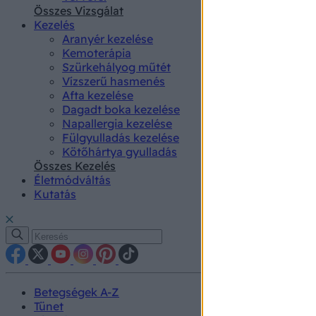
authenti
Összes Vizsgálat
Kezelés
Aranyér kezelése
Kemoterápia
Szürkehályog műtét
Vízszerű hasmenés
Afta kezelése
Dagadt boka kezelése
Napallergia kezelése
Fülgyulladás kezelése
Kötőhártya gyulladás
Összes Kezelés
Életmódváltás
Kutatás
Betegségek A-Z
Tünet