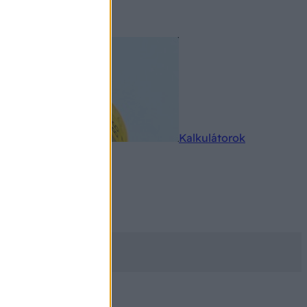
rkereső
Kalkulátorok