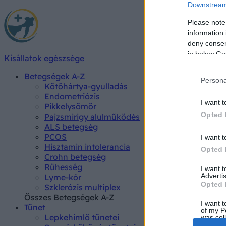
Downstream 
Please note
information 
deny consent
in below Go
Kisállatok egészsége
Betegségek A-Z
Persona
Kötőhártya-gyulladás
Endometriózis
I want t
Pikkelysömör
Opted 
Pajzsmirigy alulműködés
ALS betegség
PCOS
I want t
Hisztamin intolerancia
Opted 
Crohn betegség
Rühesség
I want 
Advertis
Lyme-kór
Opted 
Szklerózis multiplex
Összes Betegségek A-Z
I want t
Tünet
of my P
Lepkehimlő tünetei
was col