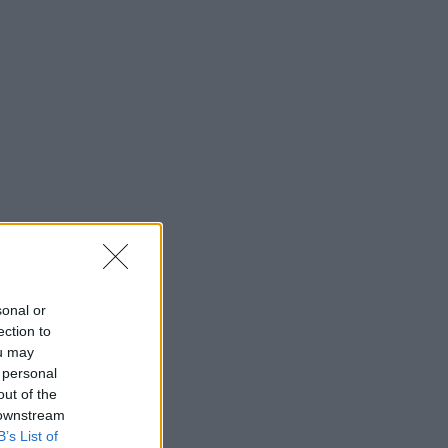
sonal or
ection to
ou may
 personal
out of the
 downstream
B’s List of