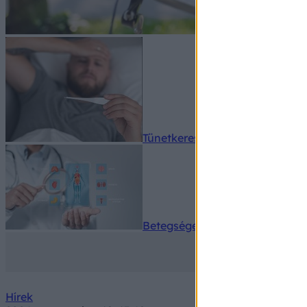
Tünetkereső
Betegségek A-Z
Hírek