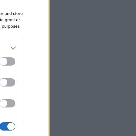
er and store
to grant or
ed purposes