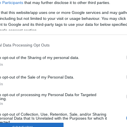
Participants
that may further disclose it to other third parties.
 that this website/app uses one or more Google services and may gath
including but not limited to your visit or usage behaviour. You may click 
 to Google and its third-party tags to use your data for below specifi
ogle consent section.
l Data Processing Opt Outs
o opt-out of the Sharing of my personal data.
In
o opt-out of the Sale of my Personal Data.
In
to opt-out of processing my Personal Data for Targeted
ing.
In
o opt-out of Collection, Use, Retention, Sale, and/or Sharing
ersonal Data that Is Unrelated with the Purposes for which it
lected.