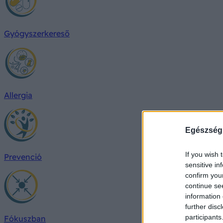
Gyógyszerkereső
Allergia
Egészség
If you wish 
Prevenció
sensitive in
confirm you
continue se
information 
further disc
participants
Fókuszban