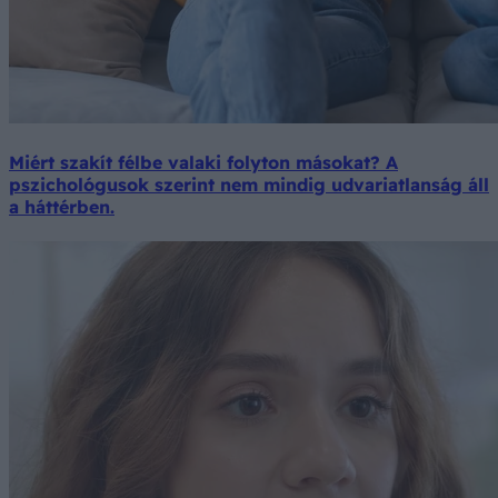
Miért szakít félbe valaki folyton másokat? A
pszichológusok szerint nem mindig udvariatlanság áll
a háttérben.