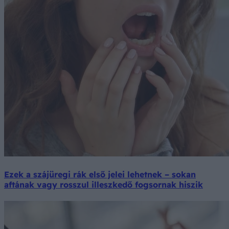
Ezek a szájüregi rák első jelei lehetnek – sokan
aftának vagy rosszul illeszkedő fogsornak hiszik