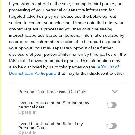
vármegyében is működésbe lép az
If you wish to opt-out of the sale, sharing to third parties, or
processing of your personal or sensitive information for
új alapellátási ügyeleti rendszer
targeted advertising by us, please use the below opt-out
section to confirm your selection. Please note that after your
opt-out request is processed you may continue seeing
interest-based ads based on personal information utilized by
us or personal information disclosed to third parties prior to
your opt-out. You may separately opt-out of the further
disclosure of your personal information by third parties on the
IAB’s list of downstream participants. This information may
also be disclosed by us to third parties on the
IAB’s List of
Downstream Participants
that may further disclose it to other
third parties.
Please note that this website/app uses one or more Google
Personal Data Processing Opt Outs
services and may gather and store information including but
not limited to your visit or usage behaviour. You may click to
I want to opt-out of the Sharing of my
personal data.
grant or deny consent to Google and its third-party tags to
Opted In
use your data for below specified purposes in below Google
consent section.
I want to opt-out of the Sale of my
Personal Data.
Opted In