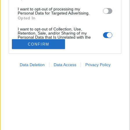
I want to opt-out of processing my
Personal Data for Targeted Advertising.
Opted In
I want to opt-out of Collection, Use,
Retention, Sale, and/or Sharing of my
Personal Data that Is Unrelated with the
Purposes for which it was collected.
CONFIRM
Opted Out
Google consents
Hírek
Data Deletion
Data Access
Privacy Policy
2023. augusztus 31. 12:04
I want to allow Google to enable storage
Megosztás
Küldés
Küldés Messengeren
related to advertising like cookies on web or
device identifiers in apps.
I want to allow my user data to be sent to
A közlemény szerint az új háziorvosi, alapellátási
Google for online advertising purposes.
ügyelet központi telefonszáma felnőttek és
gyermekek esetében is 1830.
I want to allow Google to send me
personalized advertising.
I want to allow Google to enable storage