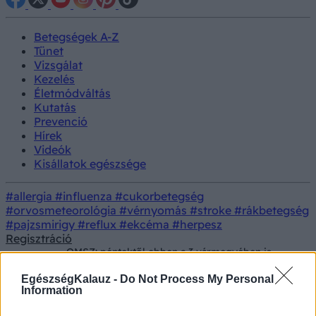
Betegségek A-Z
Tünet
Vizsgálat
Kezelés
Életmódváltás
Kutatás
Prevenció
Hírek
Videók
Kisállatok egészsége
#allergia
#influenza
#cukorbetegség
#orvosmeteorológia
#vérnyomás
#stroke
#rákbetegség
#pajzsmirigy
#reflux
#ekcéma
#herpesz
Regisztráció
OMSZ: péntektől ebben a 3 vármegyében is
Hírek
működésbe lép az új alapellátási ügyeleti
rendszer
EgészségKalauz -
Do Not Process My Personal
Information
OMSZ: péntektől ebben a 3