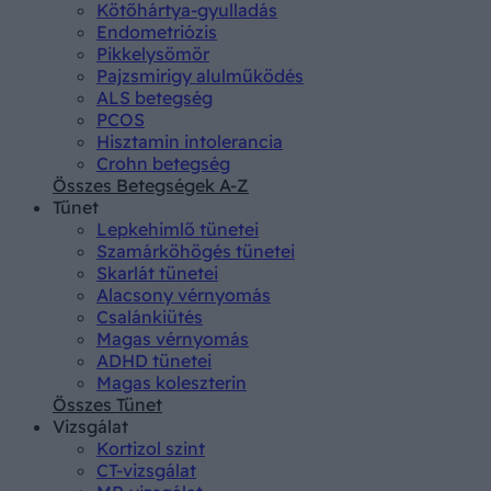
Kötőhártya-gyulladás
Endometriózis
Pikkelysömör
Pajzsmirigy alulműködés
ALS betegség
PCOS
Hisztamin intolerancia
Crohn betegség
Összes Betegségek A-Z
Tünet
Lepkehimlő tünetei
Szamárköhögés tünetei
Skarlát tünetei
Alacsony vérnyomás
Csalánkiütés
Magas vérnyomás
ADHD tünetei
Magas koleszterin
Összes Tünet
Vizsgálat
Kortizol szint
CT-vizsgálat