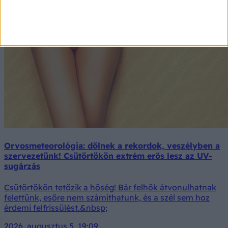
Orvosmeteorológia: dőlnek a rekordok, veszélyben a
szervezetünk! Csütörtökön extrém erős lesz az UV-
sugárzás
Csütörtökön tetőzik a hőség! Bár felhők átvonulhatnak
felettünk, esőre nem számíthatunk, és a szél sem hoz
érdemi felfrissülést.&nbsp;
2026. augusztus 5. 19:09