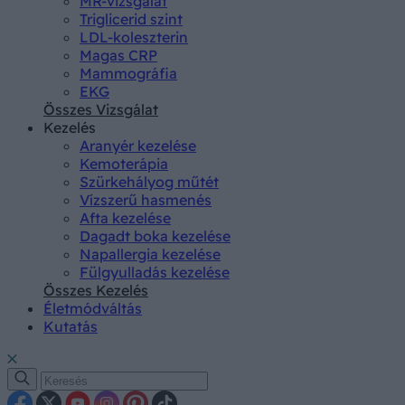
MR-vizsgálat
Triglicerid szint
LDL-koleszterin
Magas CRP
Mammográfia
EKG
Összes Vizsgálat
Kezelés
Aranyér kezelése
Kemoterápia
Szürkehályog műtét
Vízszerű hasmenés
Afta kezelése
Dagadt boka kezelése
Napallergia kezelése
Fülgyulladás kezelése
Összes Kezelés
Életmódváltás
Kutatás