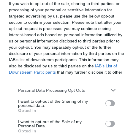
nap, a magasban zajló lehűlés
If you wish to opt-out of the sale, sharing to third parties, or
próbára teszi a szívünket hétfőn!
processing of your personal or sensitive information for
targeted advertising by us, please use the below opt-out
section to confirm your selection. Please note that after your
opt-out request is processed you may continue seeing
interest-based ads based on personal information utilized by
us or personal information disclosed to third parties prior to
your opt-out. You may separately opt-out of the further
disclosure of your personal information by third parties on the
IAB’s list of downstream participants. This information may
also be disclosed by us to third parties on the
IAB’s List of
Downstream Participants
that may further disclose it to other
third parties.
Please note that this website/app uses one or more Google
Personal Data Processing Opt Outs
services and may gather and store information including but
not limited to your visit or usage behaviour. You may click to
I want to opt-out of the Sharing of my
personal data.
grant or deny consent to Google and its third-party tags to
Opted In
use your data for below specified purposes in below Google
consent section.
I want to opt-out of the Sale of my
Personal Data.
Opted In