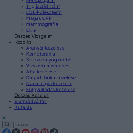
MR-vizsgálat
Triglicerid szint
LDL-koleszterin
Magas CRP
Mammográfia
EKG
Összes Vizsgálat
Kezelés
Aranyér kezelése
Kemoterápia
Szürkehályog műtét
Vízszerű hasmenés
Afta kezelése
Dagadt boka kezelése
Napallergia kezelése
Fülgyulladás kezelése
Összes Kezelés
Életmódváltás
Kutatás