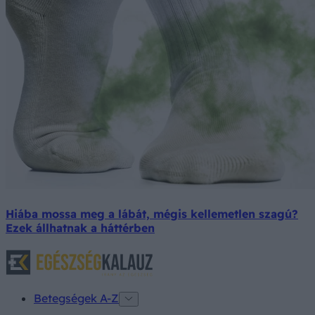
Hiába mossa meg a lábát, mégis kellemetlen szagú?
Ezek állhatnak a háttérben
Betegségek A-Z