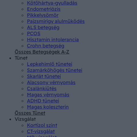
Kötőhártya-gyulladás
Endometriózis
Pikkelysömör
Pajzsmirigy alulműködés
ALS betegség
PCOS
Hisztamin intolerancia
Crohn betegség
Összes Betegségek A-Z
Tünet
Lepkehimlő tünetei
Szamárköhögés tünetei
Skarlát tünetei
Alacsony vérnyomás
Csalánkiütés
Magas vérnyomás
ADHD tünetei
Magas koleszterin
Összes Tünet
Vizsgálat
Kortizol szint
CT-vizsgálat