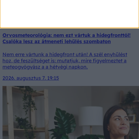
Orvosmeteorológia: nem ezt vártuk a hidegfronttól!
Csalóka lesz az átmeneti lehűlés szombaton
Nem erre vártunk a hidegfront után! A szél enyhülést
hoz, de feszültséget is: mutatjuk, mire figyelmeztet a
meteogyógyász a a hétvégi napkon.
2026. augusztus 7. 19:15