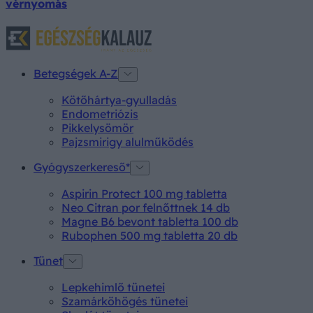
vérnyomás
Betegségek A-Z
Kötőhártya-gyulladás
Endometriózis
Pikkelysömör
Pajzsmirigy alulműködés
Gyógyszerkereső*
Aspirin Protect 100 mg tabletta
Neo Citran por felnőttnek 14 db
Magne B6 bevont tabletta 100 db
Rubophen 500 mg tabletta 20 db
Tünet
Lepkehimlő tünetei
Szamárköhögés tünetei