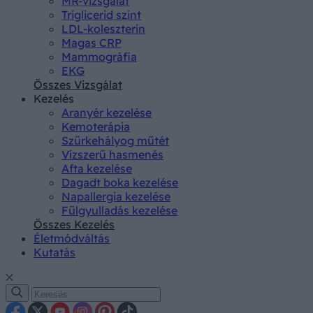
MR-vizsgálat
Triglicerid szint
LDL-koleszterin
Magas CRP
Mammográfia
EKG
Összes Vizsgálat
Kezelés
Aranyér kezelése
Kemoterápia
Szürkehályog műtét
Vízszerű hasmenés
Afta kezelése
Dagadt boka kezelése
Napallergia kezelése
Fülgyulladás kezelése
Összes Kezelés
Életmódváltás
Kutatás