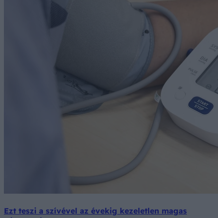
Ezt teszi a szívével az évekig kezeletlen magas