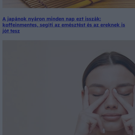
A japánok nyáron minden nap ezt isszák:
koffeinmentes, segíti az emésztést és az ereknek is
jót tesz