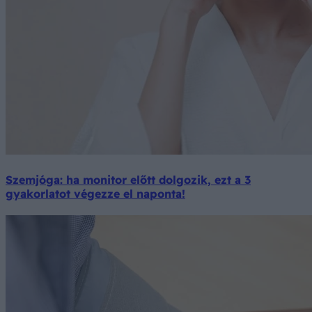
Szemjóga: ha monitor előtt dolgozik, ezt a 3
gyakorlatot végezze el naponta!