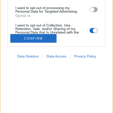
I want to opt-out of processing my
Personal Data for Targeted Advertising.
Opted In
I want to opt-out of Collection, Use,
Retention, Sale, and/or Sharing of my
Personal Data that Is Unrelated with the
Purposes for which it was collected.
CONFIRM
Opted Out
Hírek
Google consents
2026. június 11. 21:24
Data Deletion
Data Access
Privacy Policy
Megosztás
Küldés
Küldés Messengeren
I want to allow Google to enable storage
related to advertising like cookies on web or
device identifiers in apps.
Tomanóczy Andrea
dr. Pintér Ferenc
szakértő
szerkesztő
meteogyógyász, Meteo Klinika
I want to allow my user data to be sent to
Google for online advertising purposes.
I want to allow Google to send me
Szeles időre készüljön sok napsütéssel.
personalized advertising.
I want to allow Google to enable storage