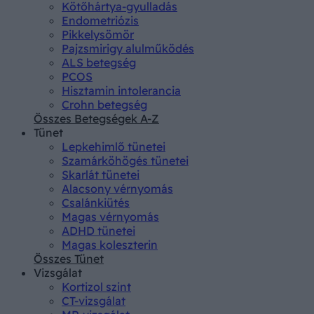
Kötőhártya-gyulladás
Endometriózis
Pikkelysömör
Pajzsmirigy alulműködés
ALS betegség
PCOS
Hisztamin intolerancia
Crohn betegség
Összes Betegségek A-Z
Tünet
Lepkehimlő tünetei
Szamárköhögés tünetei
Skarlát tünetei
Alacsony vérnyomás
Csalánkiütés
Magas vérnyomás
ADHD tünetei
Magas koleszterin
Összes Tünet
Vizsgálat
Kortizol szint
CT-vizsgálat