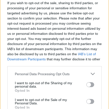
kánikulát, a hidegfront megtette a
If you wish to opt-out of the sale, sharing to third parties, or
hatását!
processing of your personal or sensitive information for
targeted advertising by us, please use the below opt-out
section to confirm your selection. Please note that after your
opt-out request is processed you may continue seeing
interest-based ads based on personal information utilized by
us or personal information disclosed to third parties prior to
your opt-out. You may separately opt-out of the further
disclosure of your personal information by third parties on the
IAB’s list of downstream participants. This information may
also be disclosed by us to third parties on the
IAB’s List of
Downstream Participants
that may further disclose it to other
third parties.
Please note that this website/app uses one or more Google
Personal Data Processing Opt Outs
services and may gather and store information including but
not limited to your visit or usage behaviour. You may click to
I want to opt-out of the Sharing of my
personal data.
grant or deny consent to Google and its third-party tags to
Opted In
use your data for below specified purposes in below Google
consent section.
I want to opt-out of the Sale of my
Personal Data.
Opted In