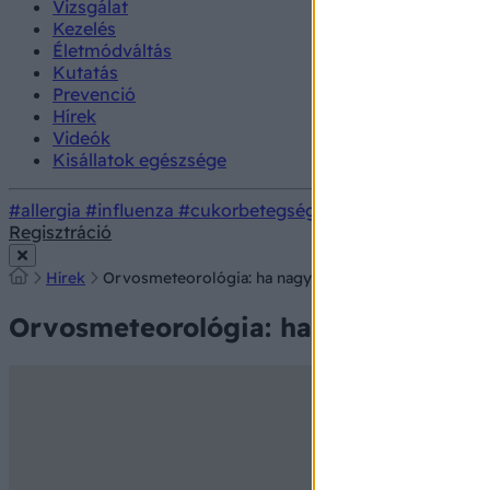
Vizsgálat
Kezelés
Életmódváltás
Kutatás
Prevenció
Hírek
Videók
Kisállatok egészsége
#allergia
#influenza
#cukorbetegség
#orvosmeteorológi
Regisztráció
Hírek
Orvosmeteorológia: ha nagy, drámai ellentmondásokr
Orvosmeteorológia: ha nagy, drámai