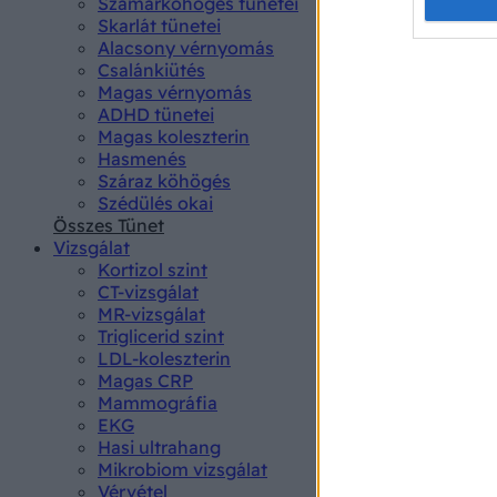
Opted 
Szamárköhögés tünetei
Skarlát tünetei
Alacsony vérnyomás
Google 
Csalánkiütés
Magas vérnyomás
I want t
ADHD tünetei
web or d
Magas koleszterin
Hasmenés
I want t
Száraz köhögés
purpose
Szédülés okai
Összes Tünet
I want 
Vizsgálat
Kortizol szint
I want t
CT-vizsgálat
web or d
MR-vizsgálat
Triglicerid szint
LDL-koleszterin
I want t
Magas CRP
or app.
Mammográfia
EKG
I want t
Hasi ultrahang
Mikrobiom vizsgálat
I want t
Vérvétel