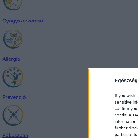
Gyógyszerkereső
Allergia
Egészség
If you wish 
Prevenció
sensitive in
confirm you
continue se
information 
further disc
participants
Fókuszban