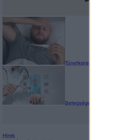
Tünetkereső
Betegségek A-Z
Hírek