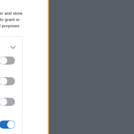
er and store
to grant or
ed purposes