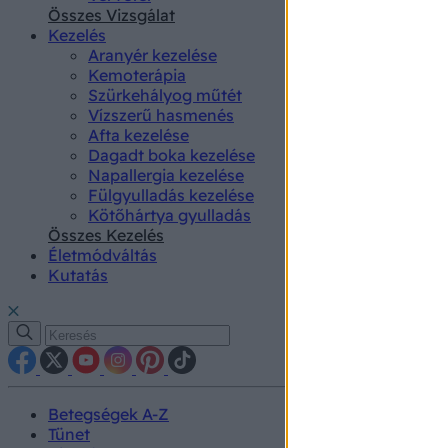
authenti
Összes Vizsgálat
Kezelés
Aranyér kezelése
Kemoterápia
Szürkehályog műtét
Vízszerű hasmenés
Afta kezelése
Dagadt boka kezelése
Napallergia kezelése
Fülgyulladás kezelése
Kötőhártya gyulladás
Összes Kezelés
Életmódváltás
Kutatás
Betegségek A-Z
Tünet