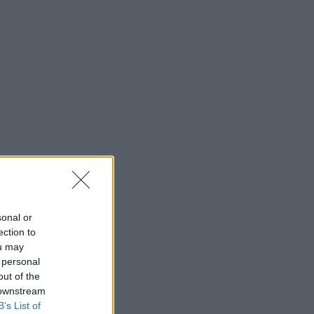
sonal or
ection to
ou may
 personal
out of the
 downstream
B’s List of