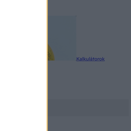
rkereső
Kalkulátorok