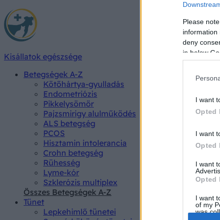
Downstream 
Please note
information 
deny consent
in below Go
Kisállatok egészsége
Betegségek A-Z
Persona
Kötőhártya-gyulladás
Endometriózis
I want t
Pikkelysömör
Opted 
Pajzsmirigy alulműködés
ALS betegség
PCOS
I want t
Hisztamin intolerancia
Opted 
Crohn betegség
Rühesség
I want 
Advertis
Lyme-kór
Opted 
Szklerózis multiplex
Összes Betegségek A-Z
I want t
Tünet
of my P
Lepkehimlő tünetei
was col