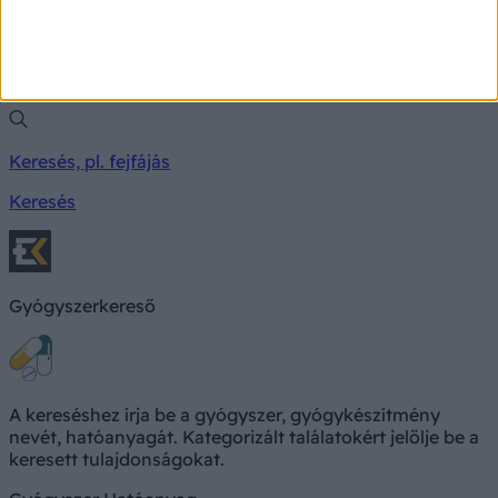
Milyen betegségre utalhatnak a tünetei?
Keresés, pl. fejfájás
Keresés
Gyógyszerkereső
A kereséshez írja be a gyógyszer, gyógykészítmény
nevét, hatóanyagát. Kategorizált találatokért jelölje be a
keresett tulajdonságokat.