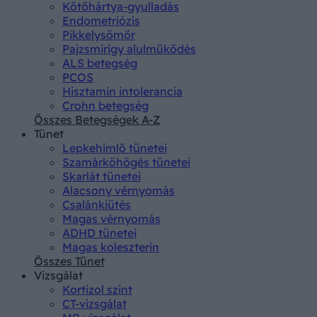
Kötőhártya-gyulladás
Endometriózis
Pikkelysömör
Pajzsmirigy alulműködés
ALS betegség
PCOS
Hisztamin intolerancia
Crohn betegség
Összes Betegségek A-Z
Tünet
Lepkehimlő tünetei
Szamárköhögés tünetei
Skarlát tünetei
Alacsony vérnyomás
Csalánkiütés
Magas vérnyomás
ADHD tünetei
Magas koleszterin
Összes Tünet
Vizsgálat
Kortizol szint
CT-vizsgálat