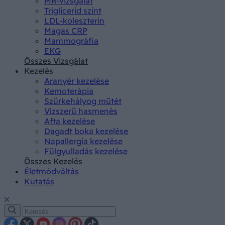
MR-vizsgálat
Triglicerid szint
LDL-koleszterin
Magas CRP
Mammográfia
EKG
Összes Vizsgálat
Kezelés
Aranyér kezelése
Kemoterápia
Szürkehályog műtét
Vízszerű hasmenés
Afta kezelése
Dagadt boka kezelése
Napallergia kezelése
Fülgyulladás kezelése
Összes Kezelés
Életmódváltás
Kutatás