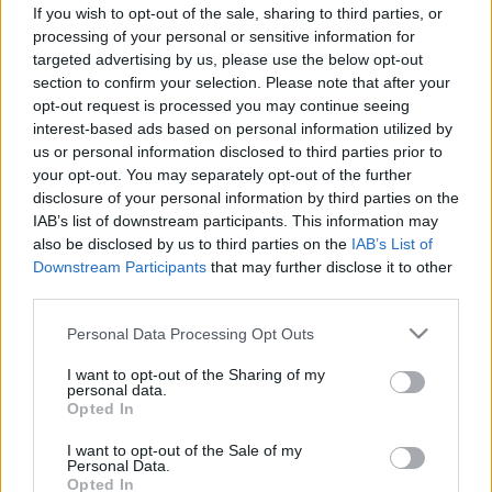
frontérzékenyeknek! Egy ciklon
If you wish to opt-out of the sale, sharing to third parties, or
processing of your personal or sensitive information for
középpontjában találjuk magunkat
targeted advertising by us, please use the below opt-out
szombaton
section to confirm your selection. Please note that after your
opt-out request is processed you may continue seeing
interest-based ads based on personal information utilized by
us or personal information disclosed to third parties prior to
your opt-out. You may separately opt-out of the further
disclosure of your personal information by third parties on the
IAB’s list of downstream participants. This information may
also be disclosed by us to third parties on the
IAB’s List of
Downstream Participants
that may further disclose it to other
third parties.
Please note that this website/app uses one or more Google
Personal Data Processing Opt Outs
services and may gather and store information including but
not limited to your visit or usage behaviour. You may click to
I want to opt-out of the Sharing of my
personal data.
grant or deny consent to Google and its third-party tags to
Opted In
use your data for below specified purposes in below Google
consent section.
I want to opt-out of the Sale of my
Personal Data.
Opted In