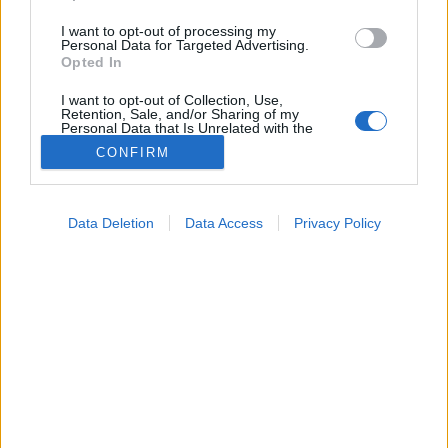
I want to opt-out of processing my
Personal Data for Targeted Advertising.
Opted In
I want to opt-out of Collection, Use,
Retention, Sale, and/or Sharing of my
Personal Data that Is Unrelated with the
Purposes for which it was collected.
CONFIRM
Opted Out
Google consents
Data Deletion
Data Access
Privacy Policy
I want to allow Google to enable storage
Hírek
related to advertising like cookies on web or
2026. május 15. 21:10
device identifiers in apps.
Megosztás
Küldés
Küldés Messengeren
I want to allow my user data to be sent to
Google for online advertising purposes.
PTA
dr. Pintér Ferenc
szakértő
szerző
meteogyógyász, Meteo Klinika
I want to allow Google to send me
personalized advertising.
Nem ígér sok jót a szombati nap azoknak, akik
I want to allow Google to enable storage