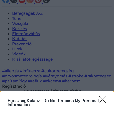
Betegségek A-Z
Tünet
Vizsgálat
Kezelés
Életmódváltás
Kutatás
Prevenció
Hírek
Videók
Kisállatok egészsége
#allergia
#influenza
#cukorbetegség
#orvosmeteorológia
#vérnyomás
#stroke
#rákbetegség
#pajzsmirigy
#reflux
#ekcéma
#herpesz
Regisztráció
Orvosmeteorológia: rossz hírek a
Hírek
frontérzékenyeknek! Egy ciklon középpontjában
találjuk magunkat szombaton
EgészségKalauz -
Do Not Process My Personal
Information
Orvosmeteorológia: rossz hírek a