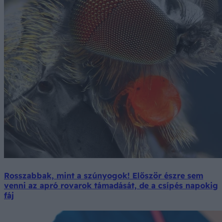
Rosszabbak, mint a szúnyogok! Először észre sem
venni az apró rovarok támadását, de a csípés napokig
fáj