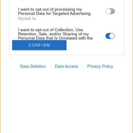
I want to opt-out of processing my
Personal Data for Targeted Advertising.
Opted In
I want to opt-out of Collection, Use,
Retention, Sale, and/or Sharing of my
Personal Data that Is Unrelated with the
Purposes for which it was collected.
CONFIRM
Opted Out
Hírek
Google consents
2026. június 10. 09:24
Data Deletion
Data Access
Privacy Policy
Megosztás
Küldés
Küldés Messengeren
I want to allow Google to enable storage
related to advertising like cookies on web or
device identifiers in apps.
Petrás Gabriella
online szerkesztő
I want to allow my user data to be sent to
Google for online advertising purposes.
I want to allow Google to send me
A mindössze néhány centiméteres metszéssel végzett
personalized advertising.
beavatkozások kisebb megterhelést jelentenek a
I want to allow Google to enable storage