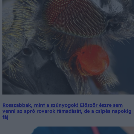
Rosszabbak, mint a szúnyogok! Először észre sem
venni az apró rovarok támadását, de a csípés napokig
fáj