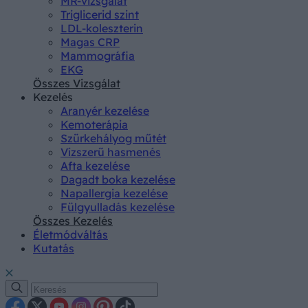
MR-vizsgálat
Triglicerid szint
LDL-koleszterin
Magas CRP
Mammográfia
EKG
Összes Vizsgálat
Kezelés
Aranyér kezelése
Kemoterápia
Szürkehályog műtét
Vízszerű hasmenés
Afta kezelése
Dagadt boka kezelése
Napallergia kezelése
Fülgyulladás kezelése
Összes Kezelés
Életmódváltás
Kutatás