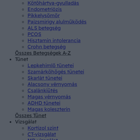
Kötőhártya-gyulladás
Endometriózis
Pikkelysömör
Pajzsmirigy alulműködés
ALS betegség
PCOS
Hisztamin intolerancia
Crohn betegség
Összes Betegségek A-Z
Tünet
Lepkehimlő tünetei
Szamárköhögés tünetei
Skarlát tünetei
Alacsony vérnyomás
Csalánkiütés
Magas vérnyomás
ADHD tünetei
Magas koleszterin
Összes Tünet
Vizsgálat
Kortizol szint
CT-vizsgálat