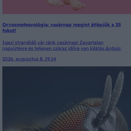
Orvosmeteorológia: vasárnap megint átlépjük a 35
fokot!
Igazi strandidő vár ránk vasárnap! Zavartalan
napsütésre és teljesen száraz időre van kilátás.&nbsp;
2026. augusztus 8. 19:14