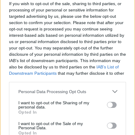
gyorsabban épülhetnek fel a
If you wish to opt-out of the sale, sharing to third parties, or
betegek a műtét után
processing of your personal or sensitive information for
targeted advertising by us, please use the below opt-out
section to confirm your selection. Please note that after your
opt-out request is processed you may continue seeing
interest-based ads based on personal information utilized by
us or personal information disclosed to third parties prior to
your opt-out. You may separately opt-out of the further
disclosure of your personal information by third parties on the
IAB’s list of downstream participants. This information may
also be disclosed by us to third parties on the
IAB’s List of
Downstream Participants
that may further disclose it to other
third parties.
Please note that this website/app uses one or more Google
Personal Data Processing Opt Outs
services and may gather and store information including but
not limited to your visit or usage behaviour. You may click to
I want to opt-out of the Sharing of my
personal data.
grant or deny consent to Google and its third-party tags to
Opted In
use your data for below specified purposes in below Google
consent section.
I want to opt-out of the Sale of my
Personal Data.
Opted In