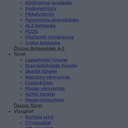
Kötőhártya-gyulladás
Endometriózis
Pikkelysömör
Pajzsmirigy alulműködés
ALS betegség
PCOS
Hisztamin intolerancia
Crohn betegség
Összes Betegségek A-Z
Tünet
Lepkehimlő tünetei
Szamárköhögés tünetei
Skarlát tünetei
Alacsony vérnyomás
Csalánkiütés
Magas vérnyomás
ADHD tünetei
Magas koleszterin
Összes Tünet
Vizsgálat
Kortizol szint
CT-vizsgálat