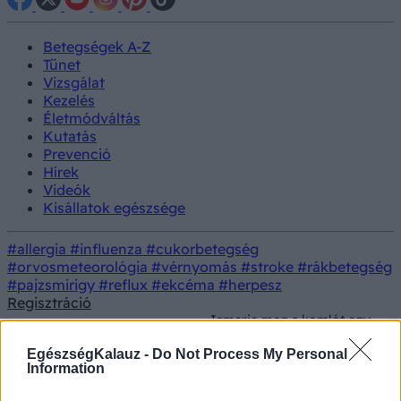
Betegségek A-Z
Tünet
Vizsgálat
Kezelés
Életmódváltás
Kutatás
Prevenció
Hírek
Videók
Kisállatok egészsége
#allergia
#influenza
#cukorbetegség
#orvosmeteorológia
#vérnyomás
#stroke
#rákbetegség
#pajzsmirigy
#reflux
#ekcéma
#herpesz
Regisztráció
Ismerje meg a komlót egy
Kezelés
Gyógynövények
új oldaláról - ennyi
mindenre jó!
EgészségKalauz -
Do Not Process My Personal
Information
Ismerje meg a komlót egy új