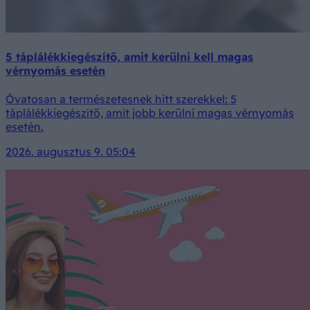
5 táplálékkiegészítő, amit kerülni kell magas
vérnyomás esetén
Óvatosan a természetesnek hitt szerekkel: 5
táplálékkiegészítő, amit jobb kerülni magas vérnyomás
esetén.
2026. augusztus 9. 05:04