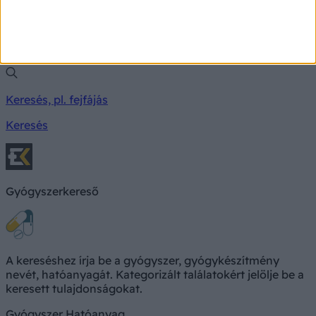
Milyen betegségre utalhatnak a tünetei?
Keresés, pl. fejfájás
Keresés
Gyógyszerkereső
A kereséshez írja be a gyógyszer, gyógykészítmény
nevét, hatóanyagát. Kategorizált találatokért jelölje be a
keresett tulajdonságokat.
Gyógyszer
Hatóanyag