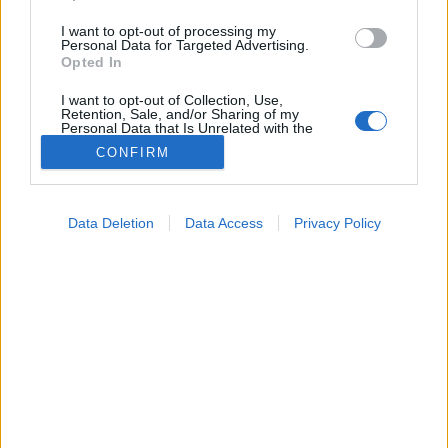
I want to opt-out of processing my
Personal Data for Targeted Advertising.
Opted In
I want to opt-out of Collection, Use,
Retention, Sale, and/or Sharing of my
Personal Data that Is Unrelated with the
Purposes for which it was collected.
CONFIRM
Opted Out
Gyógynövények
2023. augusztus 04. 15:04
Google consents
Megosztás
Küldés
Küldés Messengeren
Data Deletion
Data Access
Privacy Policy
I want to allow Google to enable storage
related to advertising like cookies on web or
device identifiers in apps.
Az ártereken, vízpartokon növő komló már az ókor
I want to allow my user data to be sent to
óta ismeretes, nemcsak a sör alkotórészeként, hanem
Google for online advertising purposes.
nyugtató hatása miatt is.
I want to allow Google to send me
personalized advertising.
I want to allow Google to enable storage