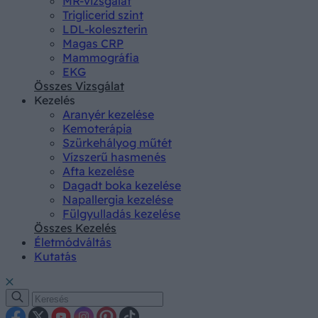
MR-vizsgálat
Triglicerid szint
LDL-koleszterin
Magas CRP
Mammográfia
EKG
Összes Vizsgálat
Kezelés
Aranyér kezelése
Kemoterápia
Szürkehályog műtét
Vízszerű hasmenés
Afta kezelése
Dagadt boka kezelése
Napallergia kezelése
Fülgyulladás kezelése
Összes Kezelés
Életmódváltás
Kutatás