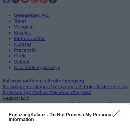
Betegségek A-Z
Tünet
Vizsgálat
Kezelés
Életmódváltás
Kutatás
Prevenció
Hírek
Videók
Kisállatok egészsége
#allergia
#influenza
#cukorbetegség
#orvosmeteorológia
#vérnyomás
#stroke
#rákbetegség
#pajzsmirigy
#reflux
#ekcéma
#herpesz
Regisztráció
Csak óvatosan a gyakori
Kezelés
Gyógyszerterápia
antibiotikum kúrával:
súlyos gondokat okozhat
EgészségKalauz -
Do Not Process My Personal
Information
Csak óvatosan a gyakori