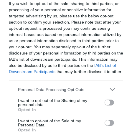
antibiotikum kúrával: súlyos
If you wish to opt-out of the sale, sharing to third parties, or
processing of your personal or sensitive information for
gondokat okozhat
targeted advertising by us, please use the below opt-out
section to confirm your selection. Please note that after your
opt-out request is processed you may continue seeing
interest-based ads based on personal information utilized by
us or personal information disclosed to third parties prior to
your opt-out. You may separately opt-out of the further
disclosure of your personal information by third parties on the
IAB’s list of downstream participants. This information may
also be disclosed by us to third parties on the
IAB’s List of
Downstream Participants
that may further disclose it to other
third parties.
Please note that this website/app uses one or more Google
Personal Data Processing Opt Outs
services and may gather and store information including but
not limited to your visit or usage behaviour. You may click to
I want to opt-out of the Sharing of my
personal data.
grant or deny consent to Google and its third-party tags to
Opted In
use your data for below specified purposes in below Google
consent section.
I want to opt-out of the Sale of my
Personal Data.
Opted In