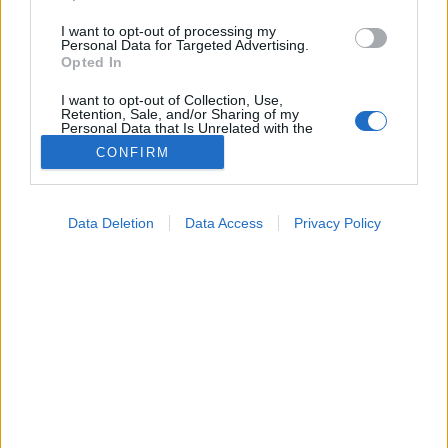
I want to opt-out of processing my
Personal Data for Targeted Advertising.
Opted In
I want to opt-out of Collection, Use,
Retention, Sale, and/or Sharing of my
Personal Data that Is Unrelated with the
Purposes for which it was collected.
CONFIRM
Opted Out
Google consents
Gyógyszerterápia
Data Deletion
Data Access
Privacy Policy
2024. szeptember 06. 15:04
I want to allow Google to enable storage
Megosztás
Küldés
Küldés Messengeren
related to advertising like cookies on web or
device identifiers in apps.
Egészségkalauz
I want to allow my user data to be sent to
Egészségkalauz
Google for online advertising purposes.
I want to allow Google to send me
personalized advertising.
Nem csupán emésztési zavarokat és rezisztenciát
okozhat a gyakori antibiotikum kúra.
I want to allow Google to enable storage