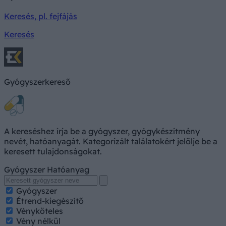
Keresés, pl. fejfájás
Keresés
Gyógyszerkereső
A kereséshez írja be a gyógyszer, gyógykészítmény
nevét, hatóanyagát. Kategorizált találatokért jelölje be a
keresett tulajdonságokat.
Gyógyszer
Hatóanyag
Gyógyszer
Étrend-kiegészítő
Vényköteles
Vény nélkül