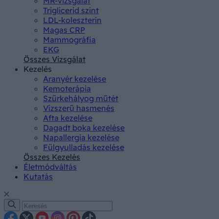
MR-vizsgálat
Triglicerid szint
LDL-koleszterin
Magas CRP
Mammográfia
EKG
Összes Vizsgálat
Kezelés
Aranyér kezelése
Kemoterápia
Szürkehályog műtét
Vízszerű hasmenés
Afta kezelése
Dagadt boka kezelése
Napallergia kezelése
Fülgyulladás kezelése
Összes Kezelés
Életmódváltás
Kutatás