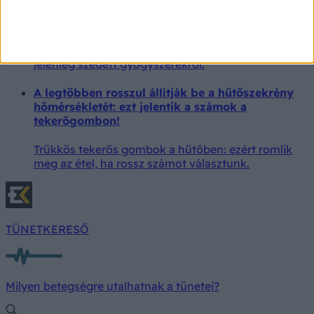
6 gyógyszer, ami véres székletet okozhat: ha vér
jelenik meg a székletben, fontos orvoshoz fordulni,
nem szabad saját kezdeményezésre abbahagyni a
gyógyszer szedését, és tájékoztatni kell az orvost a
jelenleg szedett gyógyszerekről.
A legtöbben rosszul állítják be a hűtőszekrény
hőmérsékletét: ezt jelentik a számok a
tekerőgombon!
Trükkös tekerős gombok a hűtőben: ezért romlik
meg az étel, ha rossz számot választunk.
TÜNETKERESŐ
Milyen betegségre utalhatnak a tünetei?