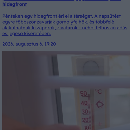
hidegfront
Pénteken egy hidegfront éri el a térséget. A napsütést
egyre többször zavarják gomolyfelhők, és többfelé
alakulhatnak ki záporok, zivatarok – néhol felhőszakadás
és jégeső kíséretében.
2026. augusztus 6. 19:20