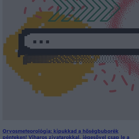
Orvosmeteorológia: kipukkad a hőségbuborék
pénteken! Viharos zivatarokkal, jégesővel csap le a