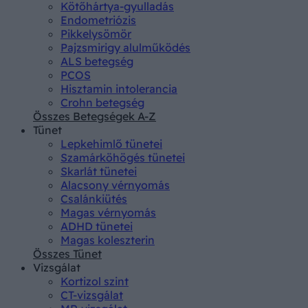
Kötőhártya-gyulladás
Endometriózis
Pikkelysömör
Pajzsmirigy alulműködés
ALS betegség
PCOS
Hisztamin intolerancia
Crohn betegség
Összes Betegségek A-Z
Tünet
Lepkehimlő tünetei
Szamárköhögés tünetei
Skarlát tünetei
Alacsony vérnyomás
Csalánkiütés
Magas vérnyomás
ADHD tünetei
Magas koleszterin
Összes Tünet
Vizsgálat
Kortizol szint
CT-vizsgálat