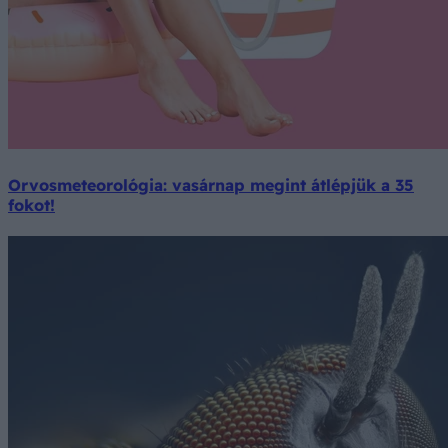
Orvosmeteorológia: vasárnap megint átlépjük a 35
fokot!