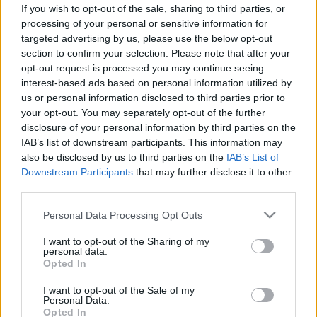
Titán-dioxid: az élelmiszerekben
If you wish to opt-out of the sale, sharing to third parties, or
betiltják, de a
processing of your personal or sensitive information for
targeted advertising by us, please use the below opt-out
gyógyszergyártásban
section to confirm your selection. Please note that after your
nélkülözhetetlen?
opt-out request is processed you may continue seeing
interest-based ads based on personal information utilized by
us or personal information disclosed to third parties prior to
your opt-out. You may separately opt-out of the further
disclosure of your personal information by third parties on the
IAB’s list of downstream participants. This information may
also be disclosed by us to third parties on the
IAB’s List of
Downstream Participants
that may further disclose it to other
third parties.
Please note that this website/app uses one or more Google
Personal Data Processing Opt Outs
services and may gather and store information including but
not limited to your visit or usage behaviour. You may click to
I want to opt-out of the Sharing of my
personal data.
grant or deny consent to Google and its third-party tags to
Opted In
use your data for below specified purposes in below Google
consent section.
I want to opt-out of the Sale of my
Personal Data.
Opted In