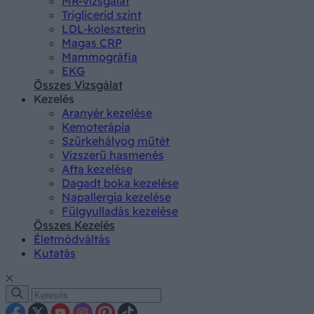
MR-vizsgálat
Triglicerid szint
LDL-koleszterin
Magas CRP
Mammográfia
EKG
Összes Vizsgálat
Kezelés
Aranyér kezelése
Kemoterápia
Szürkehályog műtét
Vízszerű hasmenés
Afta kezelése
Dagadt boka kezelése
Napallergia kezelése
Fülgyulladás kezelése
Összes Kezelés
Életmódváltás
Kutatás