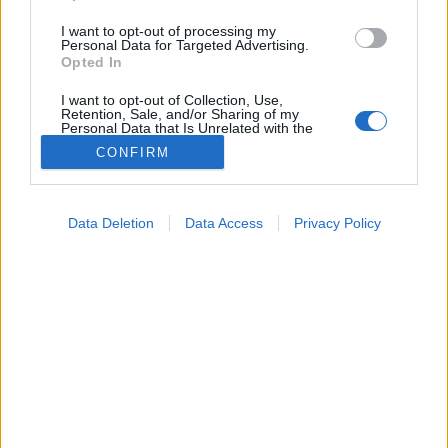
I want to opt-out of processing my
Personal Data for Targeted Advertising.
Opted In
I want to opt-out of Collection, Use,
Retention, Sale, and/or Sharing of my
Personal Data that Is Unrelated with the
Purposes for which it was collected.
CONFIRM
Opted Out
Google consents
Data Deletion
Data Access
Privacy Policy
I want to allow Google to enable storage
related to advertising like cookies on web or
Gyógyszerterápia
2022. április 12. 12:11
device identifiers in apps.
Megosztás
Küldés
Küldés Messengeren
I want to allow my user data to be sent to
Google for online advertising purposes.
A gyógyszerekben lehet titán-dioxid, miközben az
I want to allow Google to send me
élelmiszeripari felhasználást betiltották, mert nem
personalized advertising.
zárható ki a rákkeltő hatása.
I want to allow Google to enable storage