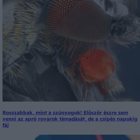
Rosszabbak, mint a szúnyogok! Először észre sem
venni az apró rovarok támadását, de a csípés napokig
fáj