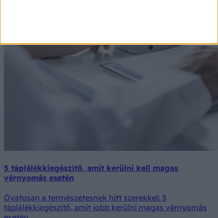
5 táplálékkiegészítő, amit kerülni kell magas
vérnyomás esetén
Óvatosan a természetesnek hitt szerekkel: 5
táplálékkiegészítő, amit jobb kerülni magas vérnyomás
esetén.