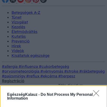
Betegségek A-Z
Tünet
Vizsgálat
Kezelés
Életmódváltás
Kutatás
Prevenció
Hírek
Videók
Kisállatok egészsége
#allergia
#influenza
#cukorbetegség
#orvosmeteorológia
#vérnyomás
#stroke
#rákbetegség
#pajzsmirigy
#reflux
#ekcéma
#herpesz
Regisztráció
Titán-dioxid: az
élelmiszerekben betiltják,
Kezelés
Gyógyszerterápia
de a gyógyszergyártásban
EgészségKalauz -
Do Not Process My Personal
nélkülözhetetlen?
Information