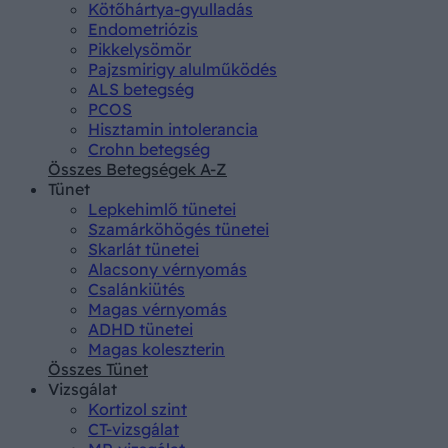
Kötőhártya-gyulladás
Endometriózis
Pikkelysömör
Pajzsmirigy alulműködés
ALS betegség
PCOS
Hisztamin intolerancia
Crohn betegség
Összes Betegségek A-Z
Tünet
Lepkehimlő tünetei
Szamárköhögés tünetei
Skarlát tünetei
Alacsony vérnyomás
Csalánkiütés
Magas vérnyomás
ADHD tünetei
Magas koleszterin
Összes Tünet
Vizsgálat
Kortizol szint
CT-vizsgálat