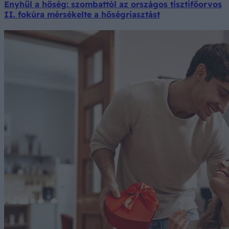
Enyhül a hőség: szombattól az országos tisztifőorvos
II. fokúra mérsékelte a hőségriasztást