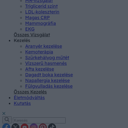
MR-vizsgálat
Triglicerid szint
LDL-koleszterin
Magas CRP
Mammográfia
EKG
Összes Vizsgálat
Kezelés
Aranyér kezelése
Kemoterápia
Szürkehályog műtét
Vízszerű hasmenés
Afta kezelése
Dagadt boka kezelése
Napallergia kezelése
Fülgyulladás kezelése
Összes Kezelés
Életmódváltás
Kutatás