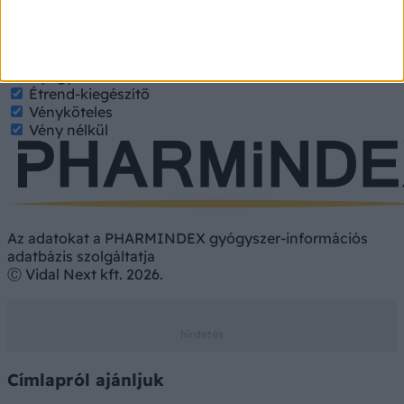
keresett tulajdonságokat.
Gyógyszer
Hatóanyag
Gyógyszer
Étrend-kiegészítő
Vényköteles
Vény nélkül
Az adatokat a PHARMINDEX gyógyszer-információs
adatbázis szolgáltatja
Ⓒ Vidal Next kft. 2026.
Címlapról ajánljuk