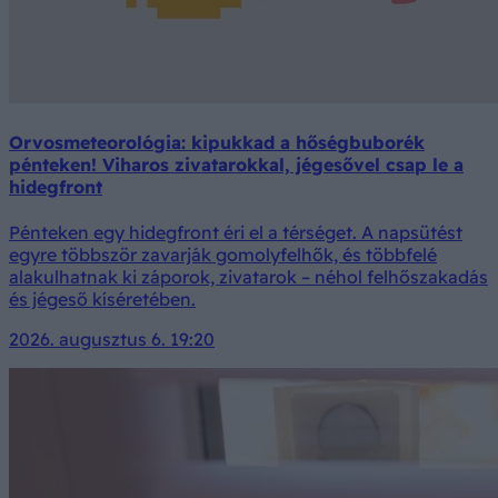
Orvosmeteorológia: kipukkad a hőségbuborék
pénteken! Viharos zivatarokkal, jégesővel csap le a
hidegfront
Pénteken egy hidegfront éri el a térséget. A napsütést
egyre többször zavarják gomolyfelhők, és többfelé
alakulhatnak ki záporok, zivatarok – néhol felhőszakadás
és jégeső kíséretében.
2026. augusztus 6. 19:20