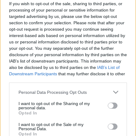
milyen esetekben van rájuk
If you wish to opt-out of the sale, sharing to third parties, or
processing of your personal or sensitive information for
szükség
targeted advertising by us, please use the below opt-out
section to confirm your selection. Please note that after your
opt-out request is processed you may continue seeing
interest-based ads based on personal information utilized by
us or personal information disclosed to third parties prior to
your opt-out. You may separately opt-out of the further
disclosure of your personal information by third parties on the
IAB’s list of downstream participants. This information may
also be disclosed by us to third parties on the
IAB’s List of
Downstream Participants
that may further disclose it to other
third parties.
Please note that this website/app uses one or more Google
Personal Data Processing Opt Outs
services and may gather and store information including but
not limited to your visit or usage behaviour. You may click to
I want to opt-out of the Sharing of my
personal data.
grant or deny consent to Google and its third-party tags to
Opted In
use your data for below specified purposes in below Google
consent section.
I want to opt-out of the Sale of my
Personal Data.
Opted In