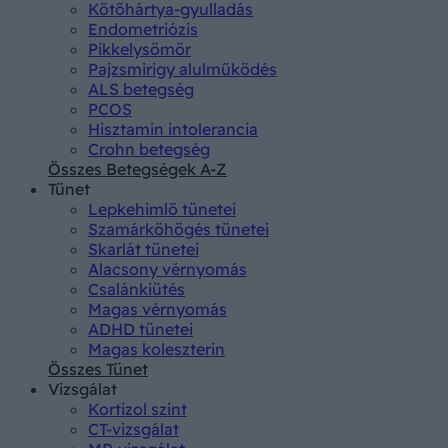
Kötőhártya-gyulladás
Endometriózis
Pikkelysömör
Pajzsmirigy alulműködés
ALS betegség
PCOS
Hisztamin intolerancia
Crohn betegség
Összes Betegségek A-Z
Tünet
Lepkehimlő tünetei
Szamárköhögés tünetei
Skarlát tünetei
Alacsony vérnyomás
Csalánkiütés
Magas vérnyomás
ADHD tünetei
Magas koleszterin
Összes Tünet
Vizsgálat
Kortizol szint
CT-vizsgálat