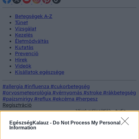
Betegségek A-Z
Tünet
Vizsgálat
Kezelés
Életmódváltás
Kutatás
Prevenció
Hírek
Videók
Kisállatok egészsége
#allergia
#influenza
#cukorbetegség
#orvosmeteorológia
#vérnyomás
#stroke
#rákbetegség
#pajzsmirigy
#reflux
#ekcéma
#herpesz
Regisztráció
Véralvadásgátlók - tudja
Kezelés
Gyógyszerterápia
meg, milyen esetekben
van rájuk szükség
EgészségKalauz -
Do Not Process My Personal
Information
Véralvadásgátlók - tudja meg,