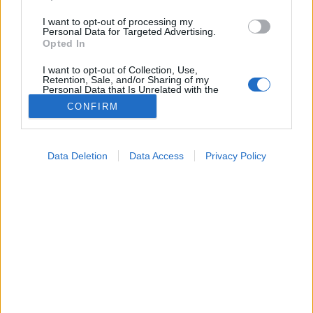
I want to opt-out of processing my
Personal Data for Targeted Advertising.
Opted In
I want to opt-out of Collection, Use,
Retention, Sale, and/or Sharing of my
Personal Data that Is Unrelated with the
Purposes for which it was collected.
CONFIRM
Opted Out
Google consents
Gyógyszerterápia
Data Deletion
Data Access
Privacy Policy
2024. június 26. 19:04
I want to allow Google to enable storage
Megosztás
Küldés
Küldés Messengeren
related to advertising like cookies on web or
device identifiers in apps.
Tomanóczy Andrea
I want to allow my user data to be sent to
szerkesztő
Google for online advertising purposes.
I want to allow Google to send me
personalized advertising.
Gyakran hallani róluk, de vajon tudja, hogy mire
valók és kiknek szükséges szedni?
I want to allow Google to enable storage