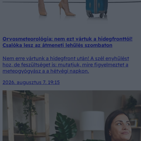
Orvosmeteorológia: nem ezt vártuk a hidegfronttól!
Csalóka lesz az átmeneti lehűlés szombaton
Nem erre vártunk a hidegfront után! A szél enyhülést
hoz, de feszültséget is: mutatjuk, mire figyelmeztet a
meteogyógyász a a hétvégi napkon.
2026. augusztus 7. 19:15