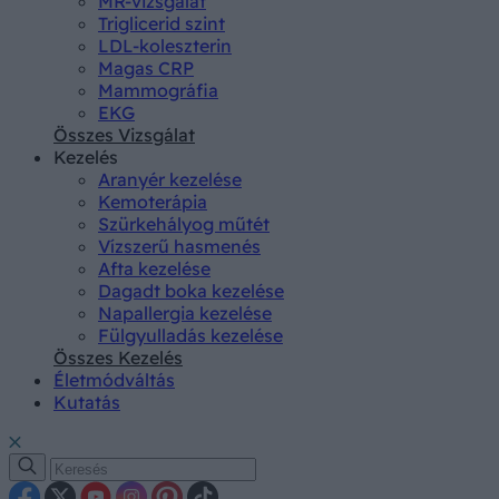
MR-vizsgálat
Triglicerid szint
LDL-koleszterin
Magas CRP
Mammográfia
EKG
Összes Vizsgálat
Kezelés
Aranyér kezelése
Kemoterápia
Szürkehályog műtét
Vízszerű hasmenés
Afta kezelése
Dagadt boka kezelése
Napallergia kezelése
Fülgyulladás kezelése
Összes Kezelés
Életmódváltás
Kutatás