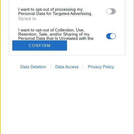
I want to opt-out of processing my
Personal Data for Targeted Advertising.
Opted In
I want to opt-out of Collection, Use,
Retention, Sale, and/or Sharing of my
Personal Data that Is Unrelated with the
Purposes for which it was collected.
CONFIRM
Opted Out
Kezelés
Google consents
2024. július 06. 11:04
Data Deletion
Data Access
Privacy Policy
Megosztás
Küldés
Küldés Messengeren
I want to allow Google to enable storage
related to advertising like cookies on web or
device identifiers in apps.
Légúti fertőzés, rossz hangképzés, reflux vagy
I want to allow my user data to be sent to
pajzsmirigybetegség következménye is lehet a
Google for online advertising purposes.
hosszan tartó rekedtség.
I want to allow Google to send me
personalized advertising.
I want to allow Google to enable storage