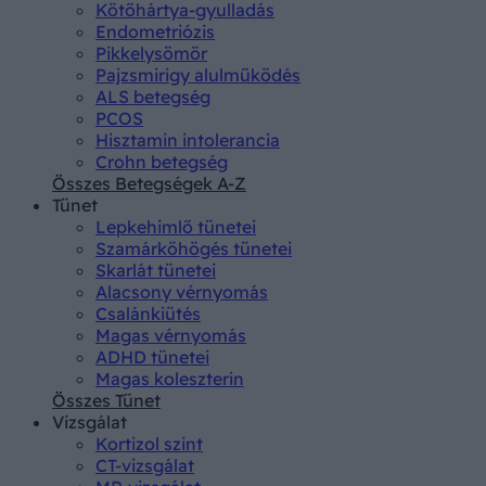
Kötőhártya-gyulladás
Endometriózis
Pikkelysömör
Pajzsmirigy alulműködés
ALS betegség
PCOS
Hisztamin intolerancia
Crohn betegség
Összes Betegségek A-Z
Tünet
Lepkehimlő tünetei
Szamárköhögés tünetei
Skarlát tünetei
Alacsony vérnyomás
Csalánkiütés
Magas vérnyomás
ADHD tünetei
Magas koleszterin
Összes Tünet
Vizsgálat
Kortizol szint
CT-vizsgálat