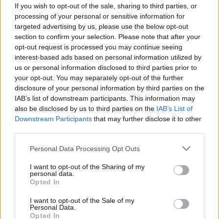
pajzsmirigybetegség és reflux is
If you wish to opt-out of the sale, sharing to third parties, or
okozhatja
processing of your personal or sensitive information for
targeted advertising by us, please use the below opt-out
section to confirm your selection. Please note that after your
opt-out request is processed you may continue seeing
interest-based ads based on personal information utilized by
us or personal information disclosed to third parties prior to
your opt-out. You may separately opt-out of the further
disclosure of your personal information by third parties on the
IAB’s list of downstream participants. This information may
also be disclosed by us to third parties on the
IAB’s List of
Downstream Participants
that may further disclose it to other
third parties.
Please note that this website/app uses one or more Google
Personal Data Processing Opt Outs
services and may gather and store information including but
not limited to your visit or usage behaviour. You may click to
I want to opt-out of the Sharing of my
personal data.
grant or deny consent to Google and its third-party tags to
Opted In
use your data for below specified purposes in below Google
consent section.
I want to opt-out of the Sale of my
Personal Data.
Opted In