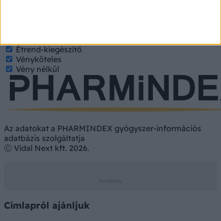
keresett tulajdonságokat.
Gyógyszer
Hatóanyag
Gyógyszer
Étrend-kiegészítő
Vényköteles
Vény nélkül
Az adatokat a PHARMINDEX gyógyszer-információs
adatbázis szolgáltatja
Ⓒ Vidal Next kft. 2026.
Címlapról ajánljuk