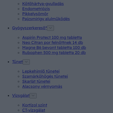
Kötőhártya-gyulladás
Endometriózis
Pikkelysömör
Pajzsmirigy alulműködés
Gyógyszerkereső*
Aspirin Protect 100 mg tabletta
Neo Citran por felnőttnek 14 db
Magne B6 bevont tabletta 100 db
Rubophen 500 mg tabletta 20 db
Tünet
Lepkehimlő tünetei
Szamárköhögés tünetei
Skarlát tünetei
Alacsony vérnyomás
Vizsgálat
Kortizol szint
CT-vizsgálat