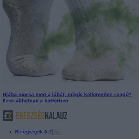
Hiába mossa meg a lábát, mégis kellemetlen szagú?
Ezek állhatnak a háttérben
Betegségek A-Z