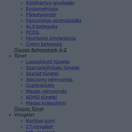
Kötőhártya-gyulladás
Endometriózis
Pikkelysömör
Pajzsmirigy alulműködés
ALS betegség
PCOS
Hisztamin intolerancia
Crohn betegség
Összes Betegségek A-Z
Tünet
Lepkehimlő tünetei
Szamárköhögés tünetei
Skarlát tünetei
Alacsony vérnyomás
Csalánkiütés
Magas vérnyomás
ADHD tünetei
Magas koleszterin
Összes Tünet
Vizsgálat
Kortizol szint
CT-vizsgálat