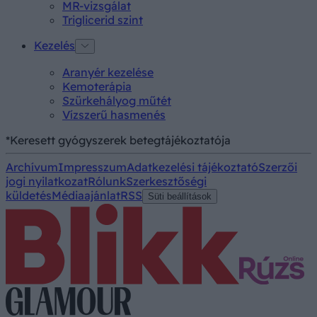
MR-vizsgálat
Triglicerid szint
Kezelés
Aranyér kezelése
Kemoterápia
Szürkehályog műtét
Vízszerű hasmenés
*Keresett gyógyszerek betegtájékoztatója
Archívum
Impresszum
Adatkezelési tájékoztató
Szerzői
jogi nyilatkozat
Rólunk
Szerkesztőségi
küldetés
Médiaajánlat
RSS
Süti beállítások