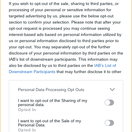
életminőséged!
If you wish to opt-out of the sale, sharing to third parties, or
processing of your personal or sensitive information for
targeted advertising by us, please use the below opt-out
section to confirm your selection. Please note that after your
opt-out request is processed you may continue seeing
interest-based ads based on personal information utilized by
Természetes gyógymódok
us or personal information disclosed to third parties prior to
2011. április 28. 10:01
your opt-out. You may separately opt-out of the further
Módosítva: 2015. november 04. 13:49
disclosure of your personal information by third parties on the
Megosztás
Küldés
Küldés Messengeren
IAB’s list of downstream participants. This information may
also be disclosed by us to third parties on the
IAB’s List of
Downstream Participants
that may further disclose it to other
Egészségkalauz
third parties.
Egészségkalauz
Please note that this website/app uses one or more Google
Personal Data Processing Opt Outs
services and may gather and store information including but
not limited to your visit or usage behaviour. You may click to
I want to opt-out of the Sharing of my
A tai-chi javítja a szívbetegek életminőségét! A
personal data.
grant or deny consent to Google and its third-party tags to
krónikus szívelégtelenséggel élő emberek a
Opted In
use your data for below specified purposes in below Google
hagyományos kínai mozgásforma, a tai-chi
consent section.
I want to opt-out of the Sale of my
Personal Data.
művelésével javíthatják életminőségüket - közölték
Opted In