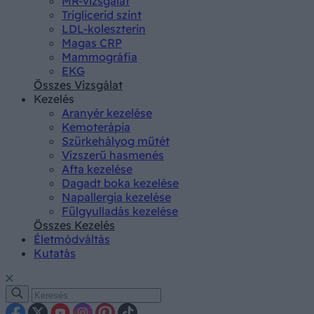
MR-vizsgálat
Triglicerid szint
LDL-koleszterin
Magas CRP
Mammográfia
EKG
Összes Vizsgálat
Kezelés
Aranyér kezelése
Kemoterápia
Szürkehályog műtét
Vízszerű hasmenés
Afta kezelése
Dagadt boka kezelése
Napallergia kezelése
Fülgyulladás kezelése
Összes Kezelés
Életmódváltás
Kutatás