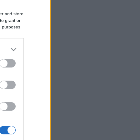
er and store
to grant or
ed purposes