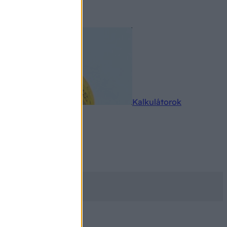
rkereső
Kalkulátorok