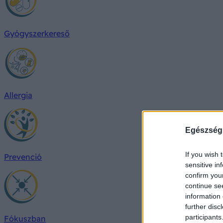
Gyógyszerkereső
Allergia
Egészség
If you wish 
Prevenció
sensitive in
confirm you
continue se
information 
further disc
participants
Fókuszban