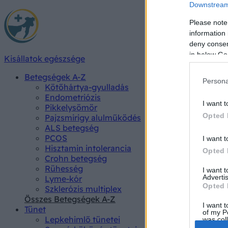
Downstream 
Please note
information 
deny consent
in below Go
Kisállatok egészsége
Betegségek A-Z
Persona
Kötőhártya-gyulladás
Endometriózis
I want t
Pikkelysömör
Opted 
Pajzsmirigy alulműködés
ALS betegség
PCOS
I want t
Hisztamin intolerancia
Opted 
Crohn betegség
Rühesség
I want 
Advertis
Lyme-kór
Opted 
Szklerózis multiplex
Összes Betegségek A-Z
I want t
Tünet
of my P
Lepkehimlő tünetei
was col