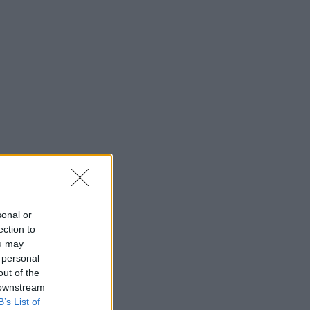
sonal or
ection to
ou may
 personal
out of the
 downstream
B’s List of