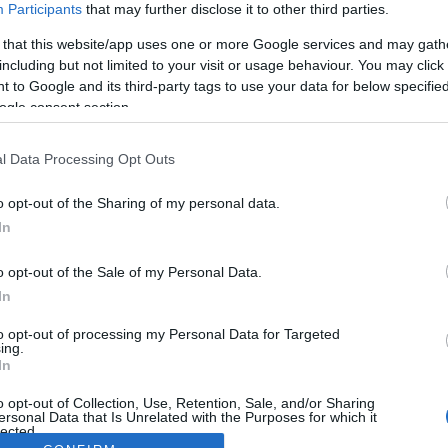
Participants
that may further disclose it to other third parties.
 that this website/app uses one or more Google services and may gath
including but not limited to your visit or usage behaviour. You may click 
 to Google and its third-party tags to use your data for below specifi
ogle consent section.
l Data Processing Opt Outs
o opt-out of the Sharing of my personal data.
In
o opt-out of the Sale of my Personal Data.
In
to opt-out of processing my Personal Data for Targeted
ing.
In
o opt-out of Collection, Use, Retention, Sale, and/or Sharing
ersonal Data that Is Unrelated with the Purposes for which it
lected.