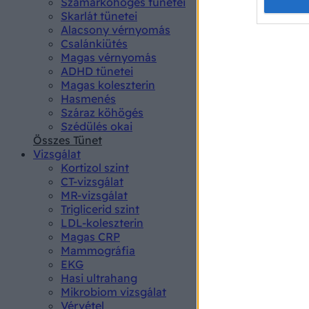
Opted 
Szamárköhögés tünetei
Skarlát tünetei
Alacsony vérnyomás
Google 
Csalánkiütés
Magas vérnyomás
I want t
ADHD tünetei
web or d
Magas koleszterin
Hasmenés
I want t
Száraz köhögés
purpose
Szédülés okai
Összes Tünet
I want 
Vizsgálat
Kortizol szint
I want t
CT-vizsgálat
web or d
MR-vizsgálat
Triglicerid szint
LDL-koleszterin
I want t
Magas CRP
or app.
Mammográfia
EKG
I want t
Hasi ultrahang
Mikrobiom vizsgálat
I want t
Vérvétel