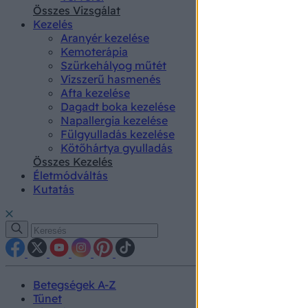
authenti
Összes Vizsgálat
Kezelés
Aranyér kezelése
Kemoterápia
Szürkehályog műtét
Vízszerű hasmenés
Afta kezelése
Dagadt boka kezelése
Napallergia kezelése
Fülgyulladás kezelése
Kötőhártya gyulladás
Összes Kezelés
Életmódváltás
Kutatás
Betegségek A-Z
Tünet