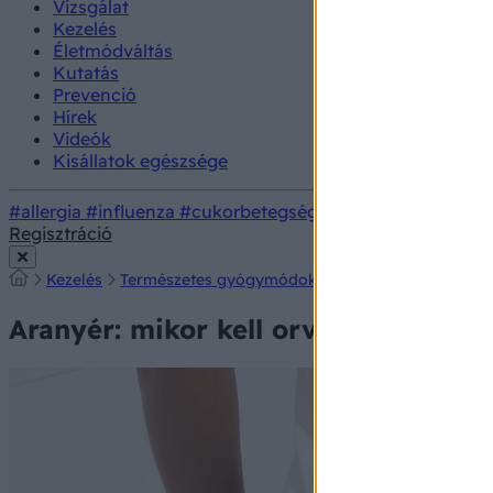
Vizsgálat
Kezelés
Életmódváltás
Kutatás
Prevenció
Hírek
Videók
Kisállatok egészsége
#allergia
#influenza
#cukorbetegség
#orvosmeteorológi
Regisztráció
Kezelés
Természetes gyógymódok
Aranyér: mikor kell o
Aranyér: mikor kell orvoshoz menni 