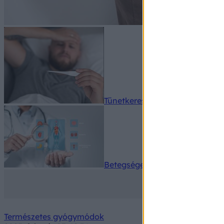
Tünetkereső
Betegségek A-Z
Természetes gyógymódok