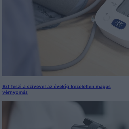
Ezt teszi a szívével az évekig kezeletlen magas
vérnyomás