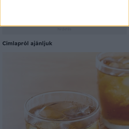
adatbázis szolgáltatja
Ⓒ Vidal Next kft. 2026.
Címlapról ajánljuk