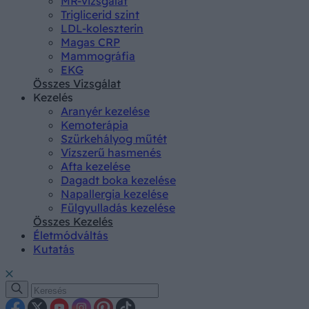
MR-vizsgálat
Triglicerid szint
LDL-koleszterin
Magas CRP
Mammográfia
EKG
Összes Vizsgálat
Kezelés
Aranyér kezelése
Kemoterápia
Szürkehályog műtét
Vízszerű hasmenés
Afta kezelése
Dagadt boka kezelése
Napallergia kezelése
Fülgyulladás kezelése
Összes Kezelés
Életmódváltás
Kutatás