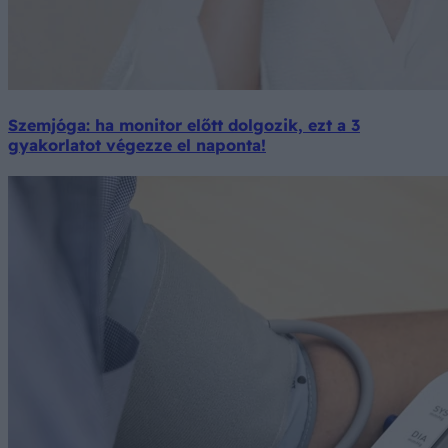
Szemjóga: ha monitor előtt dolgozik, ezt a 3
gyakorlatot végezze el naponta!