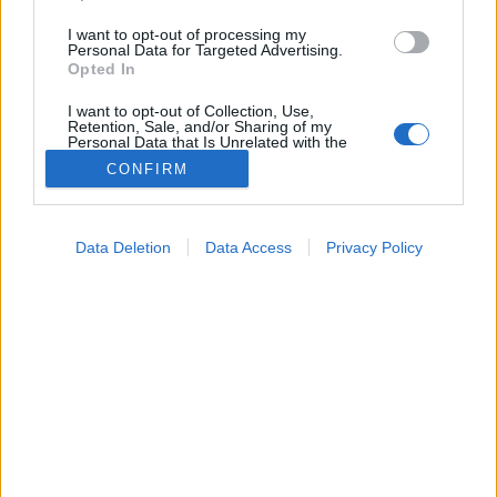
I want to opt-out of processing my
Personal Data for Targeted Advertising.
Opted In
I want to opt-out of Collection, Use,
Retention, Sale, and/or Sharing of my
Personal Data that Is Unrelated with the
Purposes for which it was collected.
CONFIRM
Opted Out
Természetes gyógymódok
2024. november 03. 18:24
Google consents
Megosztás
Küldés
Küldés Messengeren
Data Deletion
Data Access
Privacy Policy
I want to allow Google to enable storage
related to advertising like cookies on web or
device identifiers in apps.
Hogyan enyhíthetjük házilag a köhögést? Mutatjuk!
I want to allow my user data to be sent to
Google for online advertising purposes.
I want to allow Google to send me
personalized advertising.
I want to allow Google to enable storage