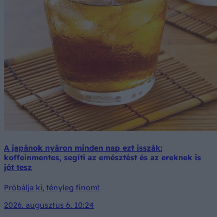
A japánok nyáron minden nap ezt isszák:
koffeinmentes, segíti az emésztést és az ereknek is
jót tesz
Próbálja ki, tényleg finom!
2026. augusztus 6. 10:24