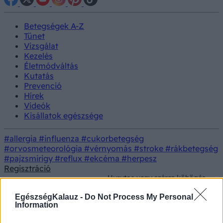
Betegségek A-Z
Tünet
Vizsgálat
Kezelés
Életmódváltás
Kutatás
Prevenció
Hírek
Videók
Kisállatok egészsége
#allergia
#influenza
#cukorbetegség
#orvosmeteorológia
#vérnyomás
#stroke
#rákbetegség
#pajzsmirigy
#reflux
#ekcéma
#herpesz
Regisztráció
Hurutos vagy száraz köhögés
Természetes
Kezelés
ellen ezek a legjobb házi
gyógymódok
praktikák
EgészségKalauz -
Do Not Process My Personal
Information
Hurutos vagy száraz köhögés ellen