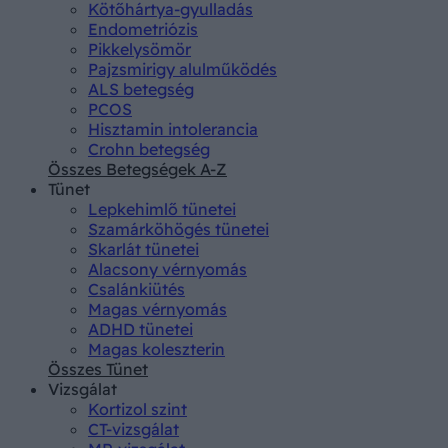
Kötőhártya-gyulladás
Endometriózis
Pikkelysömör
Pajzsmirigy alulműködés
ALS betegség
PCOS
Hisztamin intolerancia
Crohn betegség
Összes Betegségek A-Z
Tünet
Lepkehimlő tünetei
Szamárköhögés tünetei
Skarlát tünetei
Alacsony vérnyomás
Csalánkiütés
Magas vérnyomás
ADHD tünetei
Magas koleszterin
Összes Tünet
Vizsgálat
Kortizol szint
CT-vizsgálat