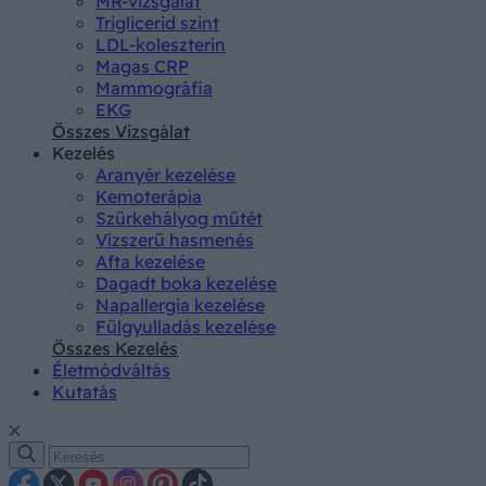
MR-vizsgálat
Triglicerid szint
LDL-koleszterin
Magas CRP
Mammográfia
EKG
Összes Vizsgálat
Kezelés
Aranyér kezelése
Kemoterápia
Szürkehályog műtét
Vízszerű hasmenés
Afta kezelése
Dagadt boka kezelése
Napallergia kezelése
Fülgyulladás kezelése
Összes Kezelés
Életmódváltás
Kutatás