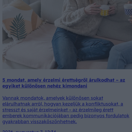
5 mondat, amely érzelmi érettségről árulkodhat – az
egyiket különösen nehéz kimondani
Vannak mondatok, amelyek különösen sokat
elárulhatnak arról, hogyan kezeljük a konfliktusokat, a
stresszt és saját érzelmeinket – az érzelmileg érett
emberek kommunikációjában pedig bizonyos fordulatok
gyakrabban visszaköszönhetnek.
2026. augusztus 7. 12:34