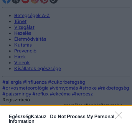
Betegségek A-Z
Tünet
Vizsgálat
Kezelés
Életmódváltás
Kutatás
Prevenció
Hírek
Videók
Kisállatok egészsége
#allergia
#influenza
#cukorbetegség
#orvosmeteorológia
#vérnyomás
#stroke
#rákbetegség
#pajzsmirigy
#reflux
#ekcéma
#herpesz
Regisztráció
Szemölcs ellen házilag: ezek a
Természetes
Kezelés
legjobb otthoni módszerek,
gyógymódok
amik segíthetnek
EgészségKalauz -
Do Not Process My Personal
Information
Szemölcs ellen házilag: ezek a