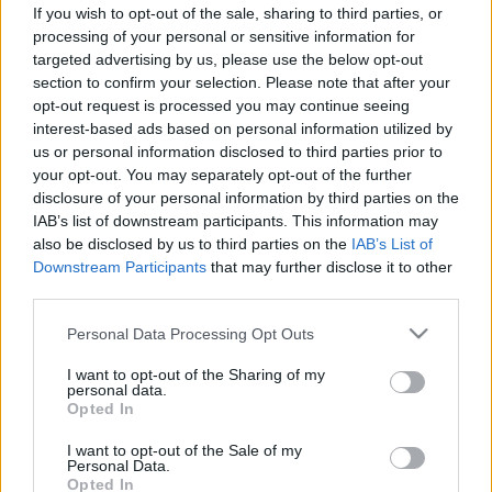
legjobb otthoni módszerek, amik
If you wish to opt-out of the sale, sharing to third parties, or
processing of your personal or sensitive information for
segíthetnek
targeted advertising by us, please use the below opt-out
section to confirm your selection. Please note that after your
opt-out request is processed you may continue seeing
interest-based ads based on personal information utilized by
us or personal information disclosed to third parties prior to
your opt-out. You may separately opt-out of the further
disclosure of your personal information by third parties on the
IAB’s list of downstream participants. This information may
also be disclosed by us to third parties on the
IAB’s List of
Downstream Participants
that may further disclose it to other
third parties.
Please note that this website/app uses one or more Google
Personal Data Processing Opt Outs
services and may gather and store information including but
not limited to your visit or usage behaviour. You may click to
I want to opt-out of the Sharing of my
personal data.
grant or deny consent to Google and its third-party tags to
Opted In
use your data for below specified purposes in below Google
consent section.
I want to opt-out of the Sale of my
Personal Data.
Opted In