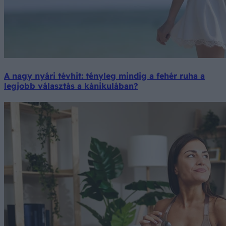
A nagy nyári tévhit: tényleg mindig a fehér ruha a
legjobb választás a kánikulában?