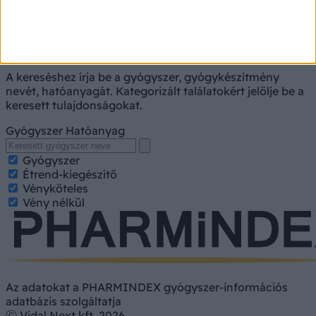
Gyógyszerkereső
A kereséshez írja be a gyógyszer, gyógykészítmény
nevét, hatóanyagát. Kategorizált találatokért jelölje be a
keresett tulajdonságokat.
Gyógyszer
Hatóanyag
Gyógyszer
Étrend-kiegészítő
Vényköteles
Vény nélkül
Az adatokat a PHARMINDEX gyógyszer-információs
adatbázis szolgáltatja
Ⓒ Vidal Next kft. 2026.