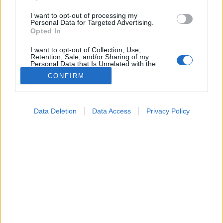
I want to opt-out of processing my
Personal Data for Targeted Advertising.
Opted In
I want to opt-out of Collection, Use,
Retention, Sale, and/or Sharing of my
Personal Data that Is Unrelated with the
Purposes for which it was collected.
CONFIRM
Opted Out
Google consents
Természetes gyógymódok
Data Deletion
Data Access
Privacy Policy
2024. szeptember 07. 14:04
I want to allow Google to enable storage
Megosztás
Küldés
Küldés Messengeren
related to advertising like cookies on web or
device identifiers in apps.
Egészségkalauz
I want to allow my user data to be sent to
Egészségkalauz
Google for online advertising purposes.
I want to allow Google to send me
personalized advertising.
A szemölcs az egyik leggyakoribb bőrgyógyászati
probléma, de mit tehetünk, ha mi is érintettek
I want to allow Google to enable storage