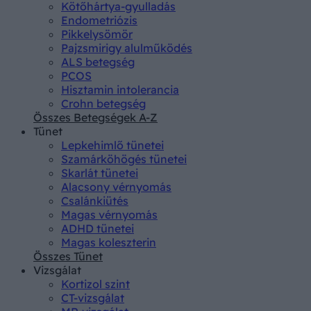
Kötőhártya-gyulladás
Endometriózis
Pikkelysömör
Pajzsmirigy alulműködés
ALS betegség
PCOS
Hisztamin intolerancia
Crohn betegség
Összes Betegségek A-Z
Tünet
Lepkehimlő tünetei
Szamárköhögés tünetei
Skarlát tünetei
Alacsony vérnyomás
Csalánkiütés
Magas vérnyomás
ADHD tünetei
Magas koleszterin
Összes Tünet
Vizsgálat
Kortizol szint
CT-vizsgálat