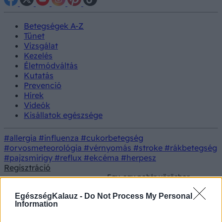
Betegségek A-Z
Tünet
Vizsgálat
Kezelés
Életmódváltás
Kutatás
Prevenció
Hírek
Videók
Kisállatok egészsége
#allergia
#influenza
#cukorbetegség
#orvosmeteorológia
#vérnyomás
#stroke
#rákbetegség
#pajzsmirigy
#reflux
#ekcéma
#herpesz
Regisztráció
Egy-egy pohár vörösbor
Természetes
változatosabb és
Kezelés
gyógymódok
egészségesebb bélflórát
EgészségKalauz -
Do Not Process My Personal
teremt
Information