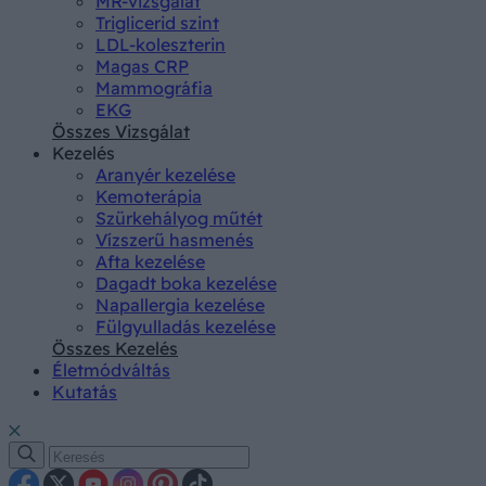
MR-vizsgálat
Triglicerid szint
LDL-koleszterin
Magas CRP
Mammográfia
EKG
Összes Vizsgálat
Kezelés
Aranyér kezelése
Kemoterápia
Szürkehályog műtét
Vízszerű hasmenés
Afta kezelése
Dagadt boka kezelése
Napallergia kezelése
Fülgyulladás kezelése
Összes Kezelés
Életmódváltás
Kutatás