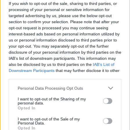
Egy-egy pohár vörösbor
If you wish to opt-out of the sale, sharing to third parties, or
változatosabb és egészségesebb
processing of your personal or sensitive information for
targeted advertising by us, please use the below opt-out
bélflórát teremt
section to confirm your selection. Please note that after your
opt-out request is processed you may continue seeing
interest-based ads based on personal information utilized by
us or personal information disclosed to third parties prior to
your opt-out. You may separately opt-out of the further
disclosure of your personal information by third parties on the
IAB’s list of downstream participants. This information may
also be disclosed by us to third parties on the
IAB’s List of
Downstream Participants
that may further disclose it to other
third parties.
Please note that this website/app uses one or more Google
Personal Data Processing Opt Outs
services and may gather and store information including but
not limited to your visit or usage behaviour. You may click to
I want to opt-out of the Sharing of my
personal data.
grant or deny consent to Google and its third-party tags to
Opted In
use your data for below specified purposes in below Google
consent section.
I want to opt-out of the Sale of my
Personal Data.
Opted In