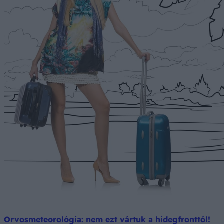
Orvosmeteorológia: nem ezt vártuk a hidegfronttól!