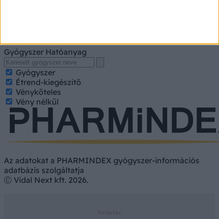
A kereséshez írja be a gyógyszer, gyógykészítmény
nevét, hatóanyagát. Kategorizált találatokért jelölje be a
keresett tulajdonságokat.
Gyógyszer
Hatóanyag
Gyógyszer
Étrend-kiegészítő
Vényköteles
Vény nélkül
Az adatokat a PHARMINDEX gyógyszer-információs
adatbázis szolgáltatja
Ⓒ Vidal Next kft. 2026.