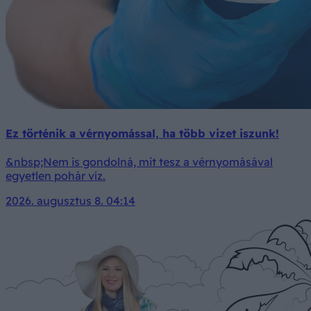
Ez történik a vérnyomással, ha több vizet iszunk!
&nbsp;Nem is gondolná, mit tesz a vérnyomásával
egyetlen pohár víz.
2026. augusztus 8. 04:14