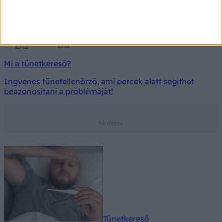
Mi a tünetkereső?
Ingyenes tünetellenőrző, ami percek alatt segíthet
beazonosítani a problémáját!
Tünetkereső