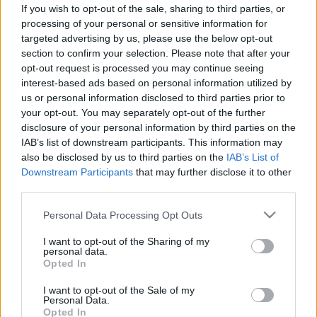
6 makacs tévhit az idősebb kutyák
If you wish to opt-out of the sale, sharing to third parties, or
örökbefogadásáról – pedig
processing of your personal or sensitive information for
targeted advertising by us, please use the below opt-out
gyakran ők a leghálásabb társak
section to confirm your selection. Please note that after your
opt-out request is processed you may continue seeing
interest-based ads based on personal information utilized by
us or personal information disclosed to third parties prior to
your opt-out. You may separately opt-out of the further
disclosure of your personal information by third parties on the
IAB’s list of downstream participants. This information may
also be disclosed by us to third parties on the
IAB’s List of
Downstream Participants
that may further disclose it to other
third parties.
Please note that this website/app uses one or more Google
Personal Data Processing Opt Outs
services and may gather and store information including but
not limited to your visit or usage behaviour. You may click to
I want to opt-out of the Sharing of my
personal data.
grant or deny consent to Google and its third-party tags to
Opted In
use your data for below specified purposes in below Google
consent section.
I want to opt-out of the Sale of my
Personal Data.
Opted In