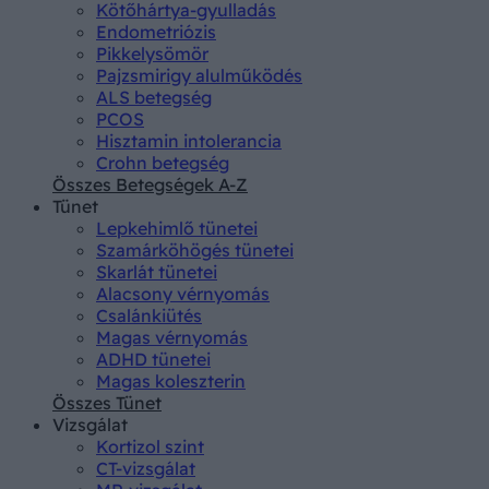
Kötőhártya-gyulladás
Endometriózis
Pikkelysömör
Pajzsmirigy alulműködés
ALS betegség
PCOS
Hisztamin intolerancia
Crohn betegség
Összes Betegségek A-Z
Tünet
Lepkehimlő tünetei
Szamárköhögés tünetei
Skarlát tünetei
Alacsony vérnyomás
Csalánkiütés
Magas vérnyomás
ADHD tünetei
Magas koleszterin
Összes Tünet
Vizsgálat
Kortizol szint
CT-vizsgálat