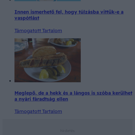
Innen ismerhető fel, hogy túlzásba vittük-e a
vaspótlást
Támogatott Tartalom
Meglepő, de a hekk és a lángos is szóba kerülhet
a nyári fáradtság ellen
Támogatott Tartalom