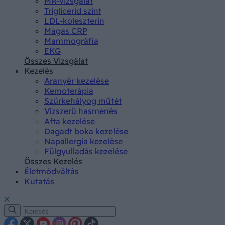
MR-vizsgálat
Triglicerid szint
LDL-koleszterin
Magas CRP
Mammográfia
EKG
Összes Vizsgálat
Kezelés
Aranyér kezelése
Kemoterápia
Szürkehályog műtét
Vízszerű hasmenés
Afta kezelése
Dagadt boka kezelése
Napallergia kezelése
Fülgyulladás kezelése
Összes Kezelés
Életmódváltás
Kutatás