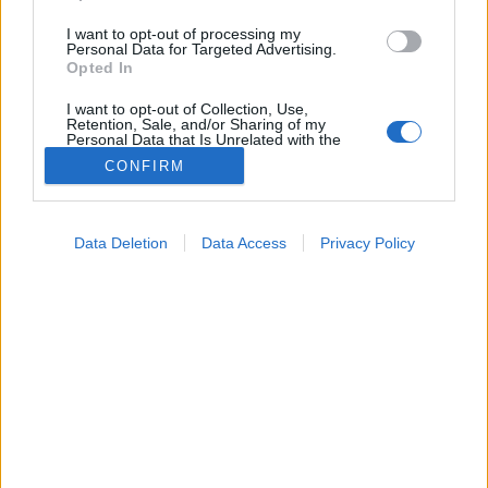
I want to opt-out of processing my
Personal Data for Targeted Advertising.
Opted In
I want to opt-out of Collection, Use,
Retention, Sale, and/or Sharing of my
Personal Data that Is Unrelated with the
Purposes for which it was collected.
CONFIRM
Opted Out
Google consents
Data Deletion
Data Access
Privacy Policy
Gondozás
I want to allow Google to enable storage
2026. május 22. 13:54
related to advertising like cookies on web or
Megosztás
Küldés
Küldés Messengeren
device identifiers in apps.
I want to allow my user data to be sent to
Tomanóczy Andrea
Google for online advertising purposes.
szerkesztő
I want to allow Google to send me
personalized advertising.
Sok gazdi arról számol be, hogy élete egyik legjobb
I want to allow Google to enable storage