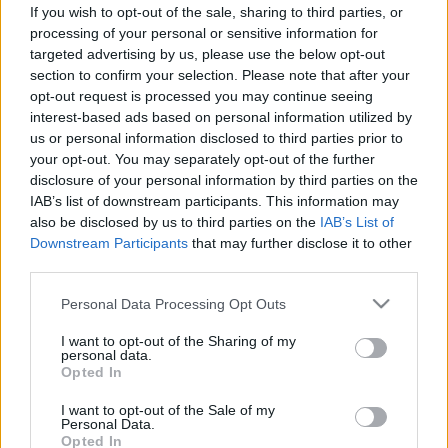
így taníthatja meg kutyáját arra,
If you wish to opt-out of the sale, sharing to third parties, or
processing of your personal or sensitive information for
hogy ne húzzon a pórázon
targeted advertising by us, please use the below opt-out
section to confirm your selection. Please note that after your
opt-out request is processed you may continue seeing
interest-based ads based on personal information utilized by
us or personal information disclosed to third parties prior to
your opt-out. You may separately opt-out of the further
disclosure of your personal information by third parties on the
IAB’s list of downstream participants. This information may
also be disclosed by us to third parties on the
IAB’s List of
Downstream Participants
that may further disclose it to other
third parties.
Please note that this website/app uses one or more Google
Personal Data Processing Opt Outs
services and may gather and store information including but
not limited to your visit or usage behaviour. You may click to
I want to opt-out of the Sharing of my
personal data.
grant or deny consent to Google and its third-party tags to
Opted In
use your data for below specified purposes in below Google
consent section.
I want to opt-out of the Sale of my
Personal Data.
Opted In