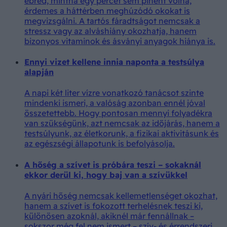
ébred, mintha egy percet sem pihent volna,
érdemes a háttérben meghúzódó okokat is
megvizsgálni. A tartós fáradtságot nemcsak a
stressz vagy az alváshiány okozhatja, hanem
bizonyos vitaminok és ásványi anyagok hiánya is.
Ennyi vizet kellene innia naponta a testsúlya
alapján
A napi két liter vízre vonatkozó tanácsot szinte
mindenki ismeri, a valóság azonban ennél jóval
összetettebb. Hogy pontosan mennyi folyadékra
van szükségünk, azt nemcsak az időjárás, hanem a
testsúlyunk, az életkorunk, a fizikai aktivitásunk és
az egészségi állapotunk is befolyásolja.
A hőség a szívet is próbára teszi – sokaknál
ekkor derül ki, hogy baj van a szívükkel
A nyári hőség nemcsak kellemetlenséget okozhat,
hanem a szívet is fokozott terhelésnek teszi ki,
különösen azoknál, akiknél már fennállnak –
sokszor még fel nem ismert – szív- és érrendszeri