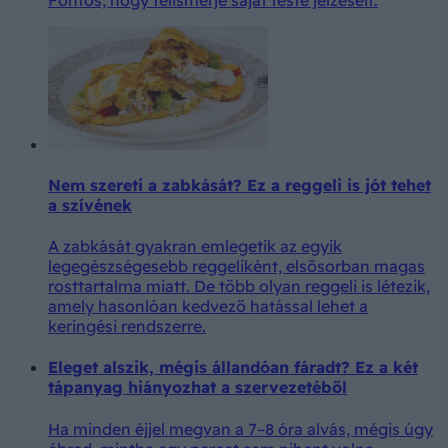
Nem szereti a zabkását? Ez a reggeli is jót tehet
a szívének
A zabkását gyakran emlegetik az egyik
legegészségesebb reggeliként, elsősorban magas
rosttartalma miatt. De több olyan reggeli is létezik,
amely hasonlóan kedvező hatással lehet a
keringési rendszerre.
Eleget alszik, mégis állandóan fáradt? Ez a két
tápanyag hiányozhat a szervezetéből
Ha minden éjjel megvan a 7–8 óra alvás, mégis úgy