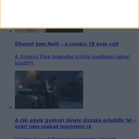
Elhunyt Sam Neill – a színész 78 éves volt
A Jurassic Park legendás sztárja korábban rákkal
küzdött.
A rák egyik gyakori tünete éjszaka erősödik fel –
ezért nem szabad legyinteni rá
Fontos, hogy felismerje saját teste jelzéseit.