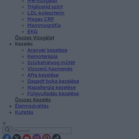
MR-vizsgálat
Triglicerid szint
LDL-koleszterin
Magas CRP
Mammográfia
EKG
Összes Vizsgálat
Kezelés
Aranyér kezelése
Kemoterápia
Szürkehályog műtét
Vízszerű hasmenés
Afta kezelése
Dagadt boka kezelése
Napallergia kezelése
Fülgyulladás kezelése
Összes Kezelés
Életmódváltás
Kutatás