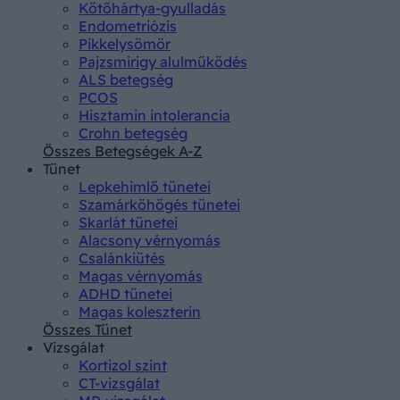
Kötőhártya-gyulladás
Endometriózis
Pikkelysömör
Pajzsmirigy alulműködés
ALS betegség
PCOS
Hisztamin intolerancia
Crohn betegség
Összes Betegségek A-Z
Tünet
Lepkehimlő tünetei
Szamárköhögés tünetei
Skarlát tünetei
Alacsony vérnyomás
Csalánkiütés
Magas vérnyomás
ADHD tünetei
Magas koleszterin
Összes Tünet
Vizsgálat
Kortizol szint
CT-vizsgálat