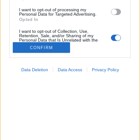
I want to opt-out of processing my
Personal Data for Targeted Advertising.
Opted In
I want to opt-out of Collection, Use,
Retention, Sale, and/or Sharing of my
Personal Data that Is Unrelated with the
Purposes for which it was collected.
CONFIRM
Opted Out
Google consents
Nevelés
Data Deletion
Data Access
Privacy Policy
2026. április 28. 15:24
I want to allow Google to enable storage
Megosztás
Küldés
Küldés Messengeren
related to advertising like cookies on web or
device identifiers in apps.
Tomanóczy Andrea
I want to allow my user data to be sent to
szerkesztő
Google for online advertising purposes.
I want to allow Google to send me
personalized advertising.
Van, amikor a pórázon való sétáltatás egy kész
erőpróba.
I want to allow Google to enable storage