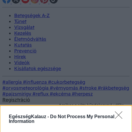
Betegségek A-Z
Tünet
Vizsgálat
Kezelés
Életmódváltás
Kutatás
Prevenció
Hírek
Videók
Kisállatok egészsége
#allergia
#influenza
#cukorbetegség
#orvosmeteorológia
#vérnyomás
#stroke
#rákbetegség
#pajzsmirigy
#reflux
#ekcéma
#herpesz
Regisztráció
Amikor a séta küzdelemmé válik:
Kisállatok
Nevelés
így taníthatja meg kutyáját arra,
egészsége
hogy ne húzzon a pórázon
EgészségKalauz -
Do Not Process My Personal
Information
Amikor a séta küzdelemmé válik: