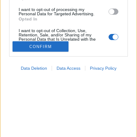
I want to opt-out of processing my
Personal Data for Targeted Advertising.
Opted In
I want to opt-out of Collection, Use,
Retention, Sale, and/or Sharing of my
Personal Data that Is Unrelated with the
Purposes for which it was collected.
CONFIRM
Opted Out
Google consents
Data Deletion
Data Access
Privacy Policy
I want to allow Google to enable storage
related to advertising like cookies on web or
device identifiers in apps.
I want to allow my user data to be sent to
Google for online advertising purposes.
Orvostudományi kutatások
I want to allow Google to send me
2025. október 21. 19:54
personalized advertising.
Megosztás
Küldés
Küldés Messengeren
I want to allow Google to enable storage