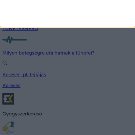
TÜNETKERESŐ
Milyen betegségre utalhatnak a tünetei?
Keresés, pl. fejfájás
Keresés
Gyógyszerkereső