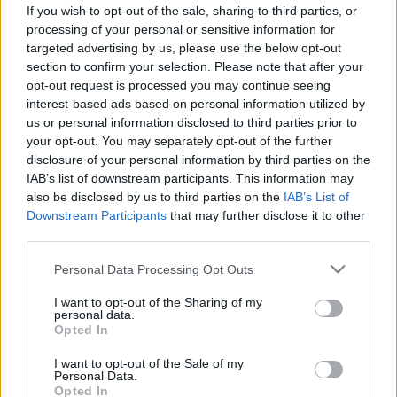
If you wish to opt-out of the sale, sharing to third parties, or
Elmúlt már 18 éves?
Ezen az oldalon felnőtt tartalom
processing of your personal or sensitive information for
található!
targeted advertising by us, please use the below opt-out
Igen
Nem
section to confirm your selection. Please note that after your
Ebben az életkorban
opt-out request is processed you may continue seeing
Orvostudományi
Kutatás
kezdenek „romlani” a
interest-based ads based on personal information utilized by
kutatások
férfiak spermái
us or personal information disclosed to third parties prior to
your opt-out. You may separately opt-out of the further
Ebben az életkorban kezdenek
disclosure of your personal information by third parties on the
„romlani” a férfiak spermái
IAB’s list of downstream participants. This information may
also be disclosed by us to third parties on the
IAB’s List of
Downstream Participants
that may further disclose it to other
third parties.
Please note that this website/app uses one or more Google
Personal Data Processing Opt Outs
services and may gather and store information including but
not limited to your visit or usage behaviour. You may click to
I want to opt-out of the Sharing of my
personal data.
grant or deny consent to Google and its third-party tags to
Opted In
use your data for below specified purposes in below Google
consent section.
I want to opt-out of the Sale of my
Personal Data.
Opted In