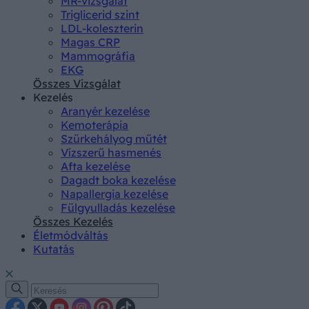
MR-vizsgálat
Triglicerid szint
LDL-koleszterin
Magas CRP
Mammográfia
EKG
Összes Vizsgálat
Kezelés
Aranyér kezelése
Kemoterápia
Szürkehályog műtét
Vízszerű hasmenés
Afta kezelése
Dagadt boka kezelése
Napallergia kezelése
Fülgyulladás kezelése
Összes Kezelés
Életmódváltás
Kutatás