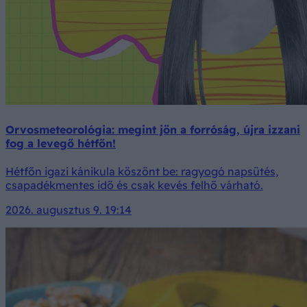
Orvosmeteorológia: megint jön a forróság, újra izzani
fog a levegő hétfőn!
Hétfőn igazi kánikula köszönt be: ragyogó napsütés,
csapadékmentes idő és csak kevés felhő várható.
2026. augusztus 9. 19:14