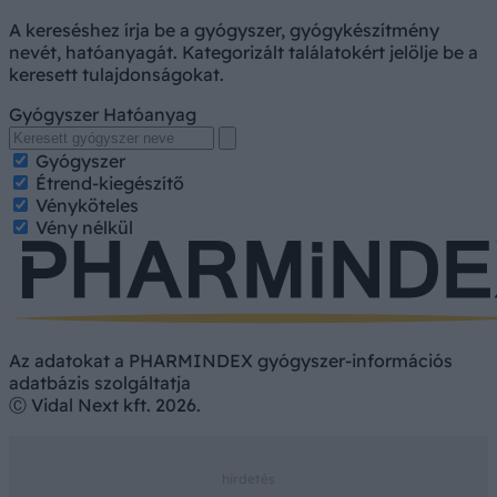
A kereséshez írja be a gyógyszer, gyógykészítmény
nevét, hatóanyagát. Kategorizált találatokért jelölje be a
keresett tulajdonságokat.
Gyógyszer
Hatóanyag
Gyógyszer
Étrend-kiegészítő
Vényköteles
Vény nélkül
Az adatokat a PHARMINDEX gyógyszer-információs
adatbázis szolgáltatja
Ⓒ Vidal Next kft. 2026.