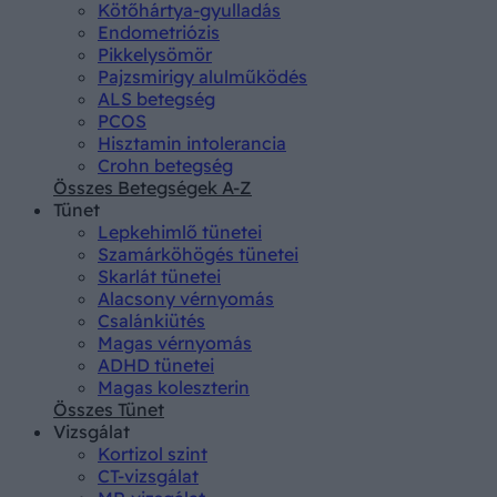
Kötőhártya-gyulladás
Endometriózis
Pikkelysömör
Pajzsmirigy alulműködés
ALS betegség
PCOS
Hisztamin intolerancia
Crohn betegség
Összes Betegségek A-Z
Tünet
Lepkehimlő tünetei
Szamárköhögés tünetei
Skarlát tünetei
Alacsony vérnyomás
Csalánkiütés
Magas vérnyomás
ADHD tünetei
Magas koleszterin
Összes Tünet
Vizsgálat
Kortizol szint
CT-vizsgálat