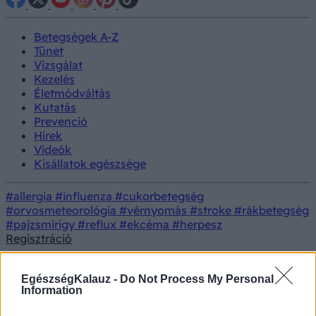
Betegségek A-Z
Tünet
Vizsgálat
Kezelés
Életmódváltás
Kutatás
Prevenció
Hírek
Videók
Kisállatok egészsége
#allergia
#influenza
#cukorbetegség
#orvosmeteorológia
#vérnyomás
#stroke
#rákbetegség
#pajzsmirigy
#reflux
#ekcéma
#herpesz
Regisztráció
18+
EgészségKalauz -
Do Not Process My Personal
Information
Felnőtt tartalom