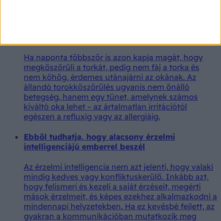
adagot fogyasztunk.
Állandóan köszörüli a torkát, pedig nem beteg?
Több oka is lehet a kellemetlen tünetnek
Ha naponta többször is azon kapja magát, hogy
megköszörüli a torkát, pedig nem fáj a torka és
nem köhög, érdemes utánajárni az okának. Az
állandó torokköszörülés ugyanis nem önálló
betegség, hanem egy tünet, amelynek számos
kiváltó oka lehet – az ártalmatlan irritációtól
egészen a refluxig vagy az allergiáig.
Ebből tudhatja, hogy alacsony érzelmi
intelligenciájú emberrel beszél
Az érzelmi intelligencia nem azt jelenti, hogy valaki
mindig kedves vagy konfliktuskerülő. Inkább azt,
hogy felismeri és kezeli a saját érzéseit, megérti
mások érzelmeit, és képes ezekhez alkalmazkodni a
mindennapi helyzetekben. Ha ez kevésbé fejlett, az
gyakran a kommunikációban mutatkozik meg