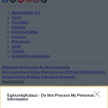
Betegségek A-Z
Tünet
Vizsgálat
Kezelés
Életmódváltás
Kutatás
Prevenció
Hírek
Videók
Kisállatok egészsége
#allergia
#influenza
#cukorbetegség
#orvosmeteorológia
#vérnyomás
#stroke
#rákbetegség
#pajzsmirigy
#reflux
#ekcéma
#herpesz
Regisztráció
Lehet, hogy megöli a
Orvostudományi
kávéfőzője? Baj lehet, ha
Kutatás
kutatások
ilyen gép adja a reggeli
EgészségKalauz -
Do Not Process My Personal
kávéját
Information