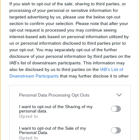
Lehet, hogy megöli a kávéfőzője?
If you wish to opt-out of the sale, sharing to third parties, or
Baj lehet, ha ilyen gép adja a
processing of your personal or sensitive information for
targeted advertising by us, please use the below opt-out
reggeli kávéját
section to confirm your selection. Please note that after your
opt-out request is processed you may continue seeing
interest-based ads based on personal information utilized by
us or personal information disclosed to third parties prior to
your opt-out. You may separately opt-out of the further
disclosure of your personal information by third parties on the
IAB’s list of downstream participants. This information may
also be disclosed by us to third parties on the
IAB’s List of
Downstream Participants
that may further disclose it to other
third parties.
Please note that this website/app uses one or more Google
Personal Data Processing Opt Outs
services and may gather and store information including but
not limited to your visit or usage behaviour. You may click to
I want to opt-out of the Sharing of my
personal data.
grant or deny consent to Google and its third-party tags to
Opted In
use your data for below specified purposes in below Google
consent section.
I want to opt-out of the Sale of my
Personal Data.
Opted In