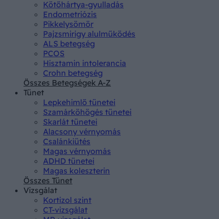
Kötőhártya-gyulladás
Endometriózis
Pikkelysömör
Pajzsmirigy alulműködés
ALS betegség
PCOS
Hisztamin intolerancia
Crohn betegség
Összes Betegségek A-Z
Tünet
Lepkehimlő tünetei
Szamárköhögés tünetei
Skarlát tünetei
Alacsony vérnyomás
Csalánkiütés
Magas vérnyomás
ADHD tünetei
Magas koleszterin
Összes Tünet
Vizsgálat
Kortizol szint
CT-vizsgálat