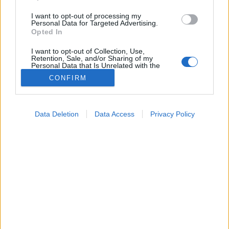
I want to opt-out of processing my
Personal Data for Targeted Advertising.
Opted In
I want to opt-out of Collection, Use,
Retention, Sale, and/or Sharing of my
Personal Data that Is Unrelated with the
Purposes for which it was collected.
CONFIRM
Opted Out
Google consents
Data Deletion
Data Access
Privacy Policy
Orvostudományi kutatások
I want to allow Google to enable storage
2025. július 31. 14:34
related to advertising like cookies on web or
Megosztás
Küldés
Küldés Messengeren
device identifiers in apps.
I want to allow my user data to be sent to
Tomanóczy Andrea
Google for online advertising purposes.
szerkesztő
I want to allow Google to send me
personalized advertising.
Rejtett rákkeltő vegyület a kávéfőzőkben – mit
I want to allow Google to enable storage