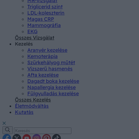
MR-vizsgálat
Triglicerid szint
LDL-koleszterin
Magas CRP
Mammográfia
EKG
Összes Vizsgálat
Kezelés
Aranyér kezelése
Kemoterápia
Szürkehályog műtét
Vízszerű hasmenés
Afta kezelése
Dagadt boka kezelése
Napallergia kezelése
Fülgyulladás kezelése
Összes Kezelés
Életmódváltás
Kutatás