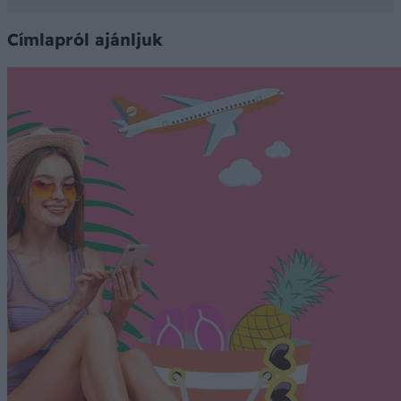
Címlapról ajánljuk