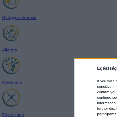
Gyógyszerkereső
Allergia
Egészség
If you wish 
Prevenció
sensitive in
confirm you
continue se
information 
further disc
participants
Fókuszban