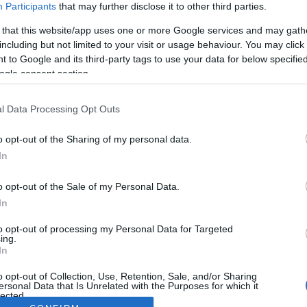
Participants
that may further disclose it to other third parties.
 that this website/app uses one or more Google services and may gath
including but not limited to your visit or usage behaviour. You may click 
 to Google and its third-party tags to use your data for below specifi
ogle consent section.
l Data Processing Opt Outs
o opt-out of the Sharing of my personal data.
In
o opt-out of the Sale of my Personal Data.
In
to opt-out of processing my Personal Data for Targeted
ing.
In
o opt-out of Collection, Use, Retention, Sale, and/or Sharing
ersonal Data that Is Unrelated with the Purposes for which it
lected.