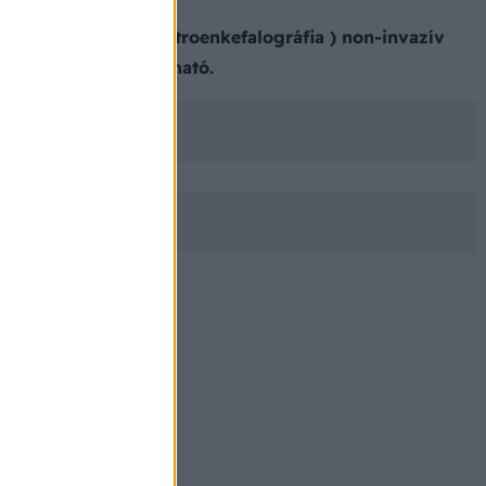
útján. Az EEG (elektroenkefalográfia ) non-invazív
yműködés jól vizsgálható.