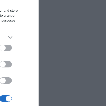
er and store
to grant or
ed purposes