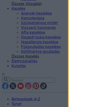
authenti
Összes Vizsgálat
Kezelés
Aranyér kezelése
Kemoterápia
Szürkehályog műtét
Vízszerű hasmenés
Afta kezelése
Dagadt boka kezelése
Napallergia kezelése
Fülgyulladás kezelése
Kötőhártya gyulladás
Összes Kezelés
Életmódváltás
Kutatás
Betegségek A-Z
Tünet