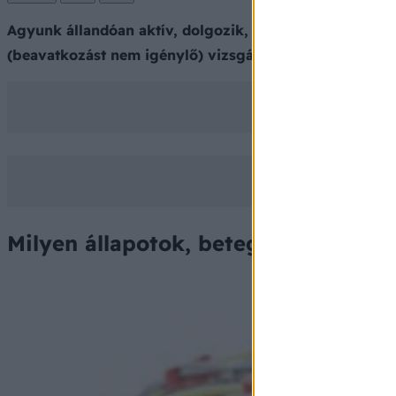
Agyunk állandóan aktív, dolgozik, az idegsejtek foly
(beavatkozást nem igénylő) vizsgálat, segítségével e j
Milyen állapotok, betegségek kimut