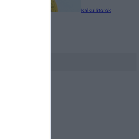
rkereső
Kalkulátorok