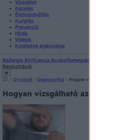
Vizsgálat
Kezelés
Életmódváltás
Kutatás
Prevenció
Hírek
Videók
Kisállatok egészsége
#allergia
#influenza
#cukorbetegség
#orvosmeteorológi
Regisztráció
Orvosnál
Diagnosztika
Hogyan vizsgálható az agyműködé
Hogyan vizsgálható az agyműködés?