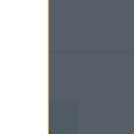
#ekcéma
#herpesz