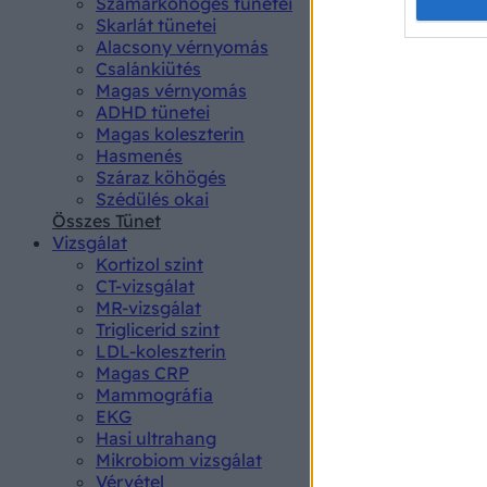
Opted 
Szamárköhögés tünetei
Skarlát tünetei
Alacsony vérnyomás
Google 
Csalánkiütés
Magas vérnyomás
I want t
ADHD tünetei
web or d
Magas koleszterin
Hasmenés
I want t
Száraz köhögés
purpose
Szédülés okai
Összes Tünet
I want 
Vizsgálat
Kortizol szint
I want t
CT-vizsgálat
web or d
MR-vizsgálat
Triglicerid szint
LDL-koleszterin
I want t
Magas CRP
or app.
Mammográfia
EKG
I want t
Hasi ultrahang
Mikrobiom vizsgálat
I want t
Vérvétel