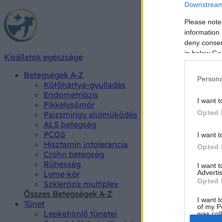
Downstream 
Please note
information 
deny consent
in below Go
Kisállatok egészsége
Betegségek A-Z
Persona
Kötőhártya-gyulladás
Endometriózis
I want t
Pikkelysömör
Opted 
Pajzsmirigy alulműködés
ALS betegség
PCOS
I want t
Hisztamin intolerancia
Opted 
Crohn betegség
Rühesség
I want 
Advertis
Lyme-kór
Opted 
Szklerózis multiplex
Összes Betegségek A-Z
I want t
Tünet
of my P
Lepkehimlő tünetei
was col