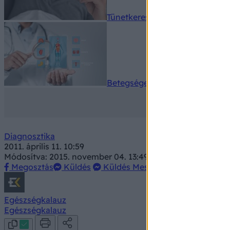
Tünetkereső
Betegségek A-Z
Diagnosztika
2011. április 11. 10:59
Módosítva: 2015. november 04. 13:49
Megosztás
Küldés
Küldés Messengeren
Egészségkalauz
Egészségkalauz