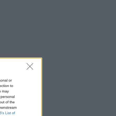
sonal or
ection to
ou may
 personal
out of the
 downstream
B’s List of