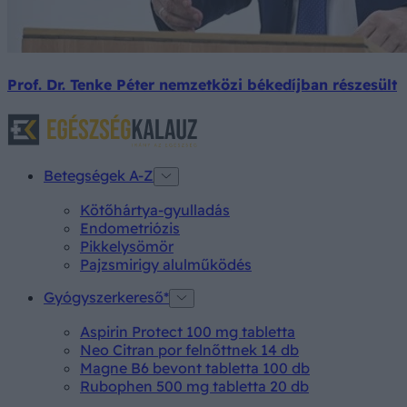
Prof. Dr. Tenke Péter nemzetközi békedíjban részesült
Betegségek A-Z
Kötőhártya-gyulladás
Endometriózis
Pikkelysömör
Pajzsmirigy alulműködés
Gyógyszerkereső*
Aspirin Protect 100 mg tabletta
Neo Citran por felnőttnek 14 db
Magne B6 bevont tabletta 100 db
Rubophen 500 mg tabletta 20 db