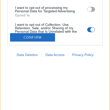
I want to opt-out of processing my
Personal Data for Targeted Advertising.
Opted In
I want to opt-out of Collection, Use,
Retention, Sale, and/or Sharing of my
Personal Data that Is Unrelated with the
Purposes for which it was collected.
CONFIRM
Opted Out
Orvosnál
Google consents
2022. április 29. 20:04
Data Deletion
Data Access
Privacy Policy
Megosztás
Küldés
Küldés Messengeren
I want to allow Google to enable storage
related to advertising like cookies on web or
device identifiers in apps.
Stratégiai együttműködési megállapodást kötött az
I want to allow my user data to be sent to
Országos Korányi Pulmonológiai Intézet és az
Google for online advertising purposes.
AstraZeneca hazai leányvállalata.
I want to allow Google to send me
personalized advertising.
I want to allow Google to enable storage