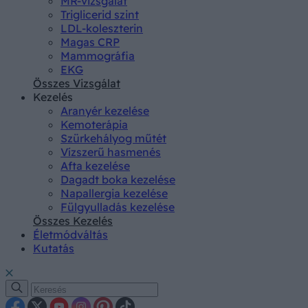
MR-vizsgálat
Triglicerid szint
LDL-koleszterin
Magas CRP
Mammográfia
EKG
Összes Vizsgálat
Kezelés
Aranyér kezelése
Kemoterápia
Szürkehályog műtét
Vízszerű hasmenés
Afta kezelése
Dagadt boka kezelése
Napallergia kezelése
Fülgyulladás kezelése
Összes Kezelés
Életmódváltás
Kutatás