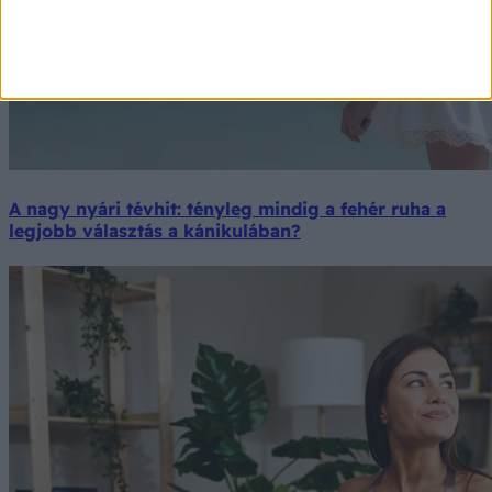
A nagy nyári tévhit: tényleg mindig a fehér ruha a
legjobb választás a kánikulában?