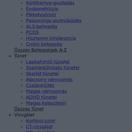
Kötőhártya-gyulladás
Endometriózis
Pikkelysömör
Pajzsmirigy alulműködés
ALS betegség
PCOS
Hisztamin intolerancia
Crohn betegség
Összes Betegségek A-Z
Tünet
Lepkehimlő tünetei
Szamárköhögés tünetei
Skarlát tünetei
Alacsony vérnyomás
Csalánkiütés
Magas vérnyomás
ADHD tünetei
Magas koleszterin
Összes Tünet
Vizsgálat
Kortizol szint
CT-vizsgálat