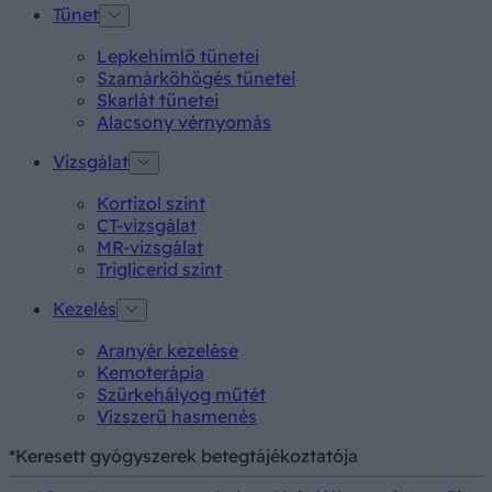
Tünet
Lepkehimlő tünetei
Szamárköhögés tünetei
Skarlát tünetei
Alacsony vérnyomás
Vizsgálat
Kortizol szint
CT-vizsgálat
MR-vizsgálat
Triglicerid szint
Kezelés
Aranyér kezelése
Kemoterápia
Szürkehályog műtét
Vízszerű hasmenés
*Keresett gyógyszerek betegtájékoztatója