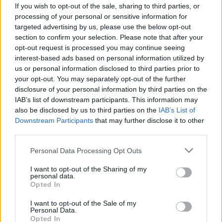
megállapodást kötött a Korányi és
If you wish to opt-out of the sale, sharing to third parties, or
az AstraZeneca
processing of your personal or sensitive information for
targeted advertising by us, please use the below opt-out
section to confirm your selection. Please note that after your
opt-out request is processed you may continue seeing
interest-based ads based on personal information utilized by
us or personal information disclosed to third parties prior to
your opt-out. You may separately opt-out of the further
disclosure of your personal information by third parties on the
IAB’s list of downstream participants. This information may
also be disclosed by us to third parties on the
IAB’s List of
Downstream Participants
that may further disclose it to other
third parties.
Please note that this website/app uses one or more Google
Personal Data Processing Opt Outs
services and may gather and store information including but
not limited to your visit or usage behaviour. You may click to
I want to opt-out of the Sharing of my
personal data.
grant or deny consent to Google and its third-party tags to
Opted In
use your data for below specified purposes in below Google
consent section.
I want to opt-out of the Sale of my
Personal Data.
Opted In