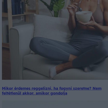
Mikor érdemes reggelizni, ha fogyni szeretne? Nem
feltétlenül akkor, amikor gondolja