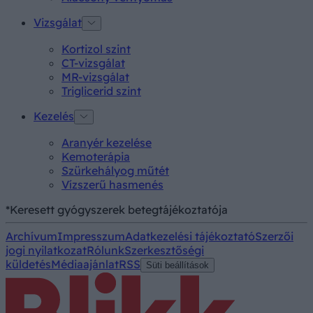
Vizsgálat
Kortizol szint
CT-vizsgálat
MR-vizsgálat
Triglicerid szint
Kezelés
Aranyér kezelése
Kemoterápia
Szürkehályog műtét
Vízszerű hasmenés
*Keresett gyógyszerek betegtájékoztatója
Archívum
Impresszum
Adatkezelési tájékoztató
Szerzői
jogi nyilatkozat
Rólunk
Szerkesztőségi
küldetés
Médiaajánlat
RSS
Süti beállítások