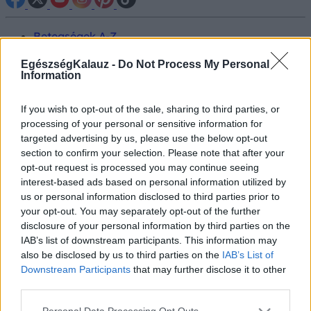
Betegségek A-Z
Tünet
Vizsgálat
EgészségKalauz -
Do Not Process My Personal
Information
Kezelés
Életmódváltás
Kutatás
If you wish to opt-out of the sale, sharing to third parties, or
Prevenció
processing of your personal or sensitive information for
Hírek
targeted advertising by us, please use the below opt-out
Videók
section to confirm your selection. Please note that after your
Kisállatok egészsége
opt-out request is processed you may continue seeing
interest-based ads based on personal information utilized by
#allergia
#influenza
#cukorbetegség
us or personal information disclosed to third parties prior to
#orvosmeteorológia
#vérnyomás
#stroke
#rákbetegség
your opt-out. You may separately opt-out of the further
#pajzsmirigy
#reflux
#ekcéma
#herpesz
disclosure of your personal information by third parties on the
Regisztráció
IAB’s list of downstream participants. This information may
also be disclosed by us to third parties on the
IAB’s List of
Downstream Participants
that may further disclose it to other
third parties.
Asztma
Please note that this website/app uses one or more Google