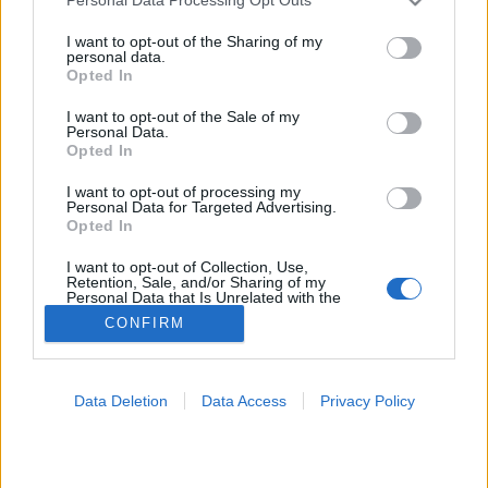
Personal Data Processing Opt Outs
services and may gather and store information including but
Asztma
not limited to your visit or usage behaviour. You may click to
I want to opt-out of the Sharing of my
personal data.
grant or deny consent to Google and its third-party tags to
Opted In
use your data for below specified purposes in below Google
consent section.
I want to opt-out of the Sale of my
Personal Data.
Opted In
I want to opt-out of processing my
Personal Data for Targeted Advertising.
Opted In
I want to opt-out of Collection, Use,
Retention, Sale, and/or Sharing of my
Personal Data that Is Unrelated with the
Purposes for which it was collected.
CONFIRM
Opted Out
Google consents
Data Deletion
Data Access
Privacy Policy
I want to allow Google to enable storage
related to advertising like cookies on web or
device identifiers in apps.