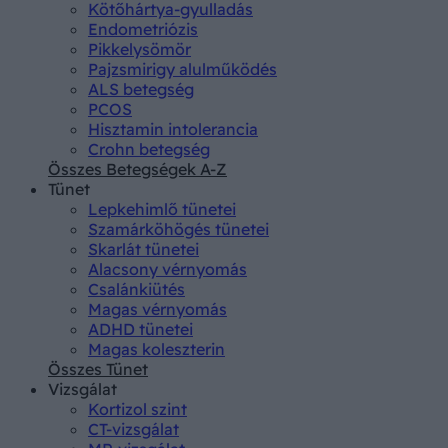
Kötőhártya-gyulladás
Endometriózis
Pikkelysömör
Pajzsmirigy alulműködés
ALS betegség
PCOS
Hisztamin intolerancia
Crohn betegség
Összes Betegségek A-Z
Tünet
Lepkehimlő tünetei
Szamárköhögés tünetei
Skarlát tünetei
Alacsony vérnyomás
Csalánkiütés
Magas vérnyomás
ADHD tünetei
Magas koleszterin
Összes Tünet
Vizsgálat
Kortizol szint
CT-vizsgálat