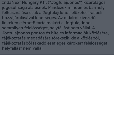
IndaNext Hungary Kft. ("Jogtulajdonos") kizárólagos
jogosultsága alá esnek. Mindezek minden és bármely
felhasználása csak a Jogtulajdonos előzetes írásbeli
hozzájárulásával lehetséges. Az oldalról kivezető
linkeken elérhető tartalmakért a Jogtulajdonos
semmilyen felelősséget, helytállást nem vállal. A
Jogtulajdonos pontos és hiteles információk közlésére,
tájékoztatás megadására törekszik, de a közlésből,
tájékoztatásból fakadó esetleges károkért felelősséget,
helytállást nem vállal.