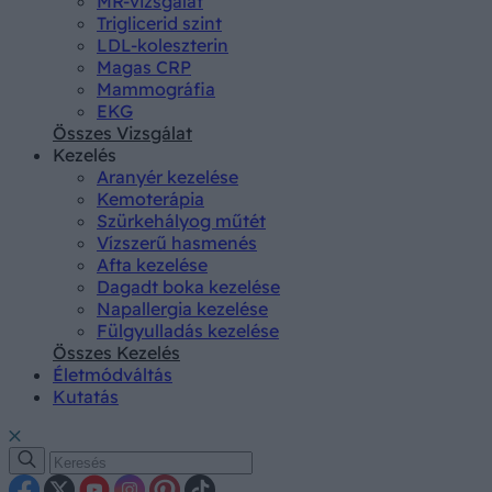
MR-vizsgálat
Triglicerid szint
LDL-koleszterin
Magas CRP
Mammográfia
EKG
Összes Vizsgálat
Kezelés
Aranyér kezelése
Kemoterápia
Szürkehályog műtét
Vízszerű hasmenés
Afta kezelése
Dagadt boka kezelése
Napallergia kezelése
Fülgyulladás kezelése
Összes Kezelés
Életmódváltás
Kutatás