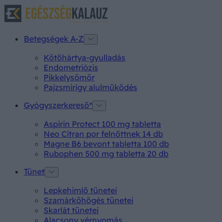
Betegségek A-Z
Kötőhártya-gyulladás
Endometriózis
Pikkelysömör
Pajzsmirigy alulműködés
Gyógyszerkereső*
Aspirin Protect 100 mg tabletta
Neo Citran por felnőttnek 14 db
Magne B6 bevont tabletta 100 db
Rubophen 500 mg tabletta 20 db
Tünet
Lepkehimlő tünetei
Szamárköhögés tünetei
Skarlát tünetei
Alacsony vérnyomás