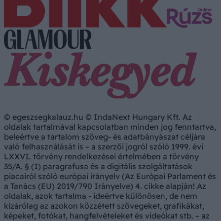
© egeszsegkalauz.hu © IndaNext Hungary Kft. Az
oldalak tartalmával kapcsolatban minden jog fenntartva,
beleértve a tartalom szöveg- és adatbányászat céljára
való felhasználását is – a szerzői jogról szóló 1999. évi
LXXVI. törvény rendelkezései értelmében a törvény
35/A. § (1) paragrafusa és a digitális szolgáltatások
piacairól szóló európai irányelv (Az Európai Parlament és
a Tanács (EU) 2019/790 Irányelve) 4. cikke alapján! Az
oldalak, azok tartalma - ideértve különösen, de nem
kizárólag az azokon közzétett szövegeket, grafikákat,
képeket, fotókat, hangfelvételeket és videókat stb. – az