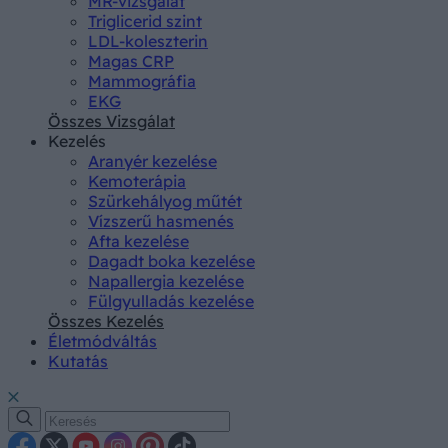
MR-vizsgálat
Triglicerid szint
LDL-koleszterin
Magas CRP
Mammográfia
EKG
Összes Vizsgálat
Kezelés
Aranyér kezelése
Kemoterápia
Szürkehályog műtét
Vízszerű hasmenés
Afta kezelése
Dagadt boka kezelése
Napallergia kezelése
Fülgyulladás kezelése
Összes Kezelés
Életmódváltás
Kutatás