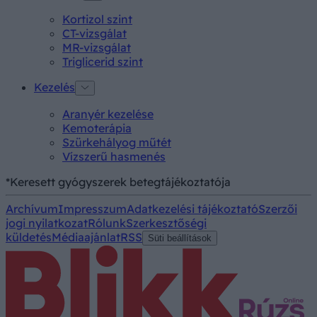
Kortizol szint
CT-vizsgálat
MR-vizsgálat
Triglicerid szint
Kezelés
Aranyér kezelése
Kemoterápia
Szürkehályog műtét
Vízszerű hasmenés
*Keresett gyógyszerek betegtájékoztatója
Archívum
Impresszum
Adatkezelési tájékoztató
Szerzői
jogi nyilatkozat
Rólunk
Szerkesztőségi
küldetés
Médiaajánlat
RSS
Süti beállítások