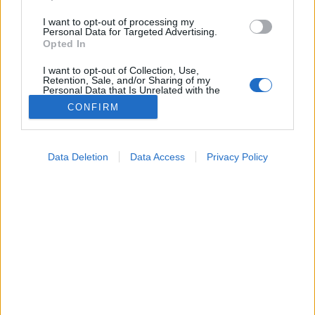
I want to opt-out of processing my
Personal Data for Targeted Advertising.
Opted In
I want to opt-out of Collection, Use,
Retention, Sale, and/or Sharing of my
Personal Data that Is Unrelated with the
Purposes for which it was collected.
CONFIRM
Opted Out
Kalkulátorok
2018. október 11. 14:43
Google consents
Megosztás
Küldés
Küldés Messengeren
Data Deletion
Data Access
Privacy Policy
I want to allow Google to enable storage
related to advertising like cookies on web or
Egészségkalauz
device identifiers in apps.
Egészségkalauz
I want to allow my user data to be sent to
Google for online advertising purposes.
Itt kiszámolhatja, hogy a légzéshez vagy az
I want to allow Google to send me
étkezéshez, mennyi energiára van szüksége.
personalized advertising.
I want to allow Google to enable storage