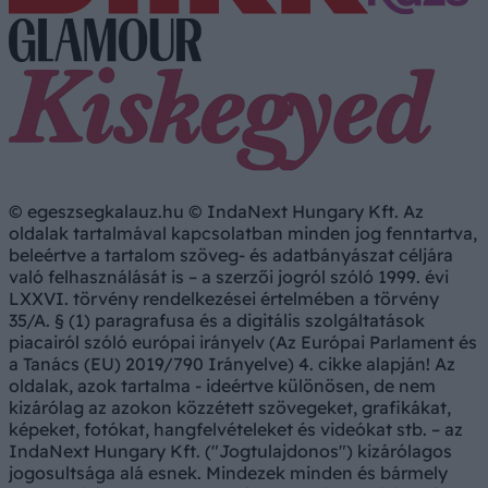
© egeszsegkalauz.hu © IndaNext Hungary Kft. Az
oldalak tartalmával kapcsolatban minden jog fenntartva,
beleértve a tartalom szöveg- és adatbányászat céljára
való felhasználását is – a szerzői jogról szóló 1999. évi
LXXVI. törvény rendelkezései értelmében a törvény
35/A. § (1) paragrafusa és a digitális szolgáltatások
piacairól szóló európai irányelv (Az Európai Parlament és
a Tanács (EU) 2019/790 Irányelve) 4. cikke alapján! Az
oldalak, azok tartalma - ideértve különösen, de nem
kizárólag az azokon közzétett szövegeket, grafikákat,
képeket, fotókat, hangfelvételeket és videókat stb. – az
IndaNext Hungary Kft. ("Jogtulajdonos") kizárólagos
jogosultsága alá esnek. Mindezek minden és bármely