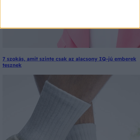
7 szokás, amit szinte csak az alacsony IQ-jú emberek
tesznek