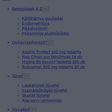
Betegségek A-Z
Kötőhártya-gyulladás
Endometriózis
Pikkelysömör
Pajzsmirigy alulműködés
Gyógyszerkereső*
Aspirin Protect 100 mg tabletta
Neo Citran por felnőttnek 14 db
Magne B6 bevont tabletta 100 db
Rubophen 500 mg tabletta 20 db
Tünet
Lepkehimlő tünetei
Szamárköhögés tünetei
Skarlát tünetei
Alacsony vérnyomás
Vizsgálat