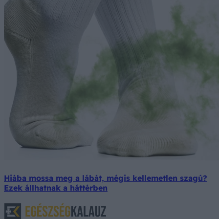
Hiába mossa meg a lábát, mégis kellemetlen szagú?
Ezek állhatnak a háttérben