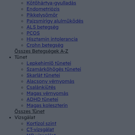
Kötőhártya-gyulladás
Endometriózis
Pikkelysömör
Pajzsmirigy alulműködés
ALS betegség
PCOS
Hisztamin intolerancia
Crohn betegség
Összes Betegségek A-Z
Tünet
Lepkehimlő tünetei
Szamárköhögés tünetei
Skarlát tünetei
Alacsony vérnyomás
Csalánkiütés
Magas vérnyomás
ADHD tünetei
Magas koleszterin
Összes Tünet
Vizsgálat
Kortizol szint
CT-vizsgálat