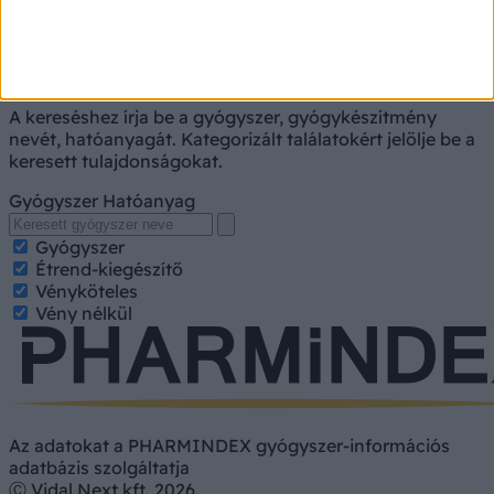
Gyógyszerkereső
A kereséshez írja be a gyógyszer, gyógykészítmény
nevét, hatóanyagát. Kategorizált találatokért jelölje be a
keresett tulajdonságokat.
Gyógyszer
Hatóanyag
Gyógyszer
Étrend-kiegészítő
Vényköteles
Vény nélkül
Az adatokat a PHARMINDEX gyógyszer-információs
adatbázis szolgáltatja
Ⓒ Vidal Next kft. 2026.