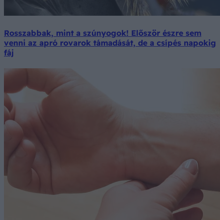
Rosszabbak, mint a szúnyogok! Először észre sem
venni az apró rovarok támadását, de a csípés napokig
fáj