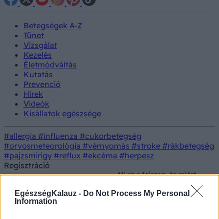
Betegségek A-Z
Tünet
Vizsgálat
Kezelés
Életmódváltás
Kutatás
Prevenció
Hírek
Videók
Kisállatok egészsége
#allergia
#influenza
#cukorbetegség
#orvosmeteorológia
#vérnyomás
#stroke
#rákbetegség
#pajzsmirigy
#reflux
#ekcéma
#herpesz
Regisztráció
Mi az a fejszag, és miért
Prevenció
Szépségápolás
pont ősszel alakul ki?
Meglepő a magyarázat
EgészségKalauz -
Do Not Process My Personal
Information
Mi az a fejszag, és miért pont