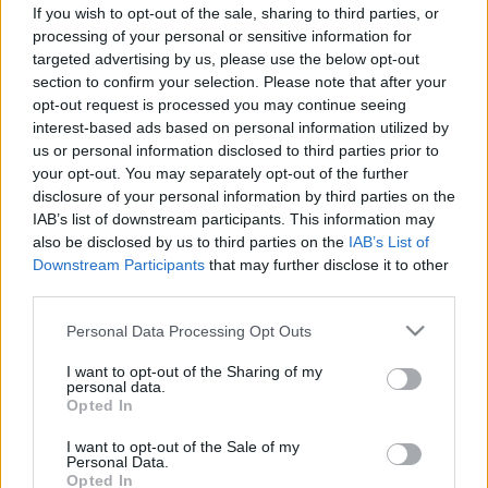
ősszel alakul ki? Meglepő a
If you wish to opt-out of the sale, sharing to third parties, or
processing of your personal or sensitive information for
magyarázat
targeted advertising by us, please use the below opt-out
section to confirm your selection. Please note that after your
opt-out request is processed you may continue seeing
interest-based ads based on personal information utilized by
us or personal information disclosed to third parties prior to
your opt-out. You may separately opt-out of the further
disclosure of your personal information by third parties on the
IAB’s list of downstream participants. This information may
also be disclosed by us to third parties on the
IAB’s List of
Downstream Participants
that may further disclose it to other
third parties.
Please note that this website/app uses one or more Google
Personal Data Processing Opt Outs
services and may gather and store information including but
not limited to your visit or usage behaviour. You may click to
I want to opt-out of the Sharing of my
personal data.
grant or deny consent to Google and its third-party tags to
Opted In
use your data for below specified purposes in below Google
consent section.
I want to opt-out of the Sale of my
Personal Data.
Opted In