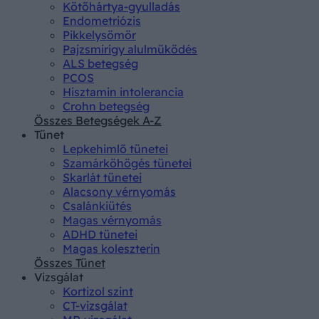
Kötőhártya-gyulladás
Endometriózis
Pikkelysömör
Pajzsmirigy alulműködés
ALS betegség
PCOS
Hisztamin intolerancia
Crohn betegség
Összes Betegségek A-Z
Tünet
Lepkehimlő tünetei
Szamárköhögés tünetei
Skarlát tünetei
Alacsony vérnyomás
Csalánkiütés
Magas vérnyomás
ADHD tünetei
Magas koleszterin
Összes Tünet
Vizsgálat
Kortizol szint
CT-vizsgálat