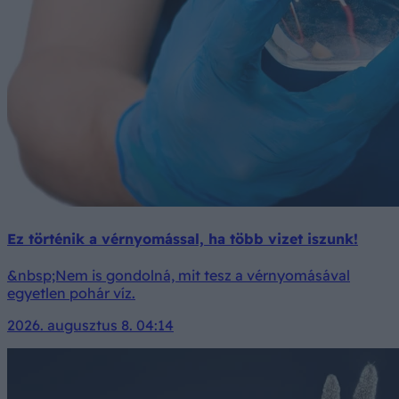
Ez történik a vérnyomással, ha több vizet iszunk!
&nbsp;Nem is gondolná, mit tesz a vérnyomásával
egyetlen pohár víz.
2026. augusztus 8. 04:14