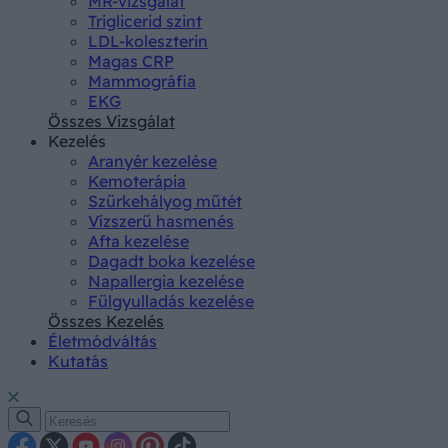
MR-vizsgálat
Triglicerid szint
LDL-koleszterin
Magas CRP
Mammográfia
EKG
Összes Vizsgálat
Kezelés
Aranyér kezelése
Kemoterápia
Szürkehályog műtét
Vízszerű hasmenés
Afta kezelése
Dagadt boka kezelése
Napallergia kezelése
Fülgyulladás kezelése
Összes Kezelés
Életmódváltás
Kutatás