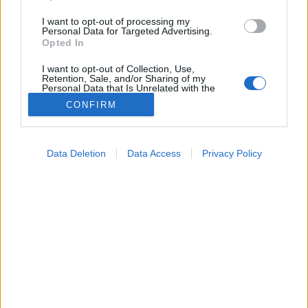
I want to opt-out of processing my
Personal Data for Targeted Advertising.
Opted In
I want to opt-out of Collection, Use,
Retention, Sale, and/or Sharing of my
Personal Data that Is Unrelated with the
Purposes for which it was collected.
CONFIRM
Opted Out
Google consents
Szépségápolás
Data Deletion
Data Access
Privacy Policy
2024. szeptember 24. 18:04
I want to allow Google to enable storage
Megosztás
Küldés
Küldés Messengeren
related to advertising like cookies on web or
device identifiers in apps.
Egészségkalauz
I want to allow my user data to be sent to
Egészségkalauz
Google for online advertising purposes.
I want to allow Google to send me
personalized advertising.
A kellemetlen szag szerencsére pár alapszabály
betartásával megelőzhető.
I want to allow Google to enable storage