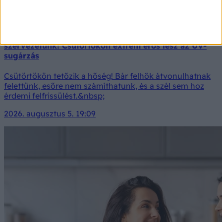
Orvosmeteorológia: dőlnek a rekordok, veszélyben a
szervezetünk! Csütörtökön extrém erős lesz az UV-
sugárzás
Csütörtökön tetőzik a hőség! Bár felhők átvonulhatnak
felettünk, esőre nem számíthatunk, és a szél sem hoz
érdemi felfrissülést.&nbsp;
2026. augusztus 5. 19:09