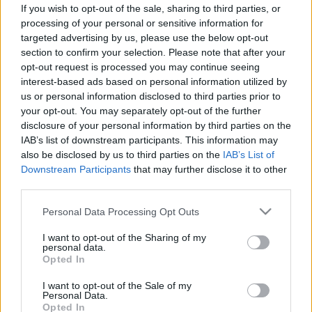
mondta az orvos, és 2 nappal
If you wish to opt-out of the sale, sharing to third parties, or
processing of your personal or sensitive information for
később kritikus állapotban vittek
targeted advertising by us, please use the below opt-out
el a mentők
section to confirm your selection. Please note that after your
opt-out request is processed you may continue seeing
interest-based ads based on personal information utilized by
us or personal information disclosed to third parties prior to
your opt-out. You may separately opt-out of the further
disclosure of your personal information by third parties on the
IAB’s list of downstream participants. This information may
also be disclosed by us to third parties on the
IAB’s List of
Downstream Participants
that may further disclose it to other
third parties.
Please note that this website/app uses one or more Google
Personal Data Processing Opt Outs
services and may gather and store information including but
not limited to your visit or usage behaviour. You may click to
I want to opt-out of the Sharing of my
personal data.
grant or deny consent to Google and its third-party tags to
Opted In
use your data for below specified purposes in below Google
consent section.
I want to opt-out of the Sale of my
Personal Data.
Opted In