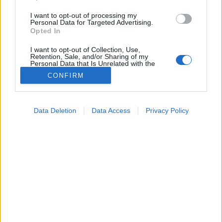
I want to opt-out of processing my
Personal Data for Targeted Advertising.
Opted In
I want to opt-out of Collection, Use,
Retention, Sale, and/or Sharing of my
Personal Data that Is Unrelated with the
Purposes for which it was collected.
CONFIRM
Opted Out
Google consents
Data Deletion
Data Access
Privacy Policy
I want to allow Google to enable storage
Színes
related to advertising like cookies on web or
2026. május 18. 06:14
device identifiers in apps.
Megosztás
Küldés
Küldés Messengeren
I want to allow my user data to be sent to
Google for online advertising purposes.
Petrás Gabriella
online szerkesztő
I want to allow Google to send me
personalized advertising.
A férfi néhány napja már érezte, hogy valami nincs
I want to allow Google to enable storage