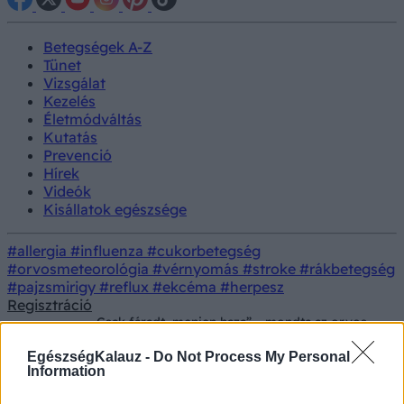
Betegségek A-Z
Tünet
Vizsgálat
Kezelés
Életmódváltás
Kutatás
Prevenció
Hírek
Videók
Kisállatok egészsége
#allergia
#influenza
#cukorbetegség
#orvosmeteorológia
#vérnyomás
#stroke
#rákbetegség
#pajzsmirigy
#reflux
#ekcéma
#herpesz
Regisztráció
„Csak fáradt, menjen haza” – mondta az orvos,
Színes
és 2 nappal később kritikus állapotban vittek el
a mentők
EgészségKalauz -
Do Not Process My Personal
Information
„Csak fáradt, menjen haza” –