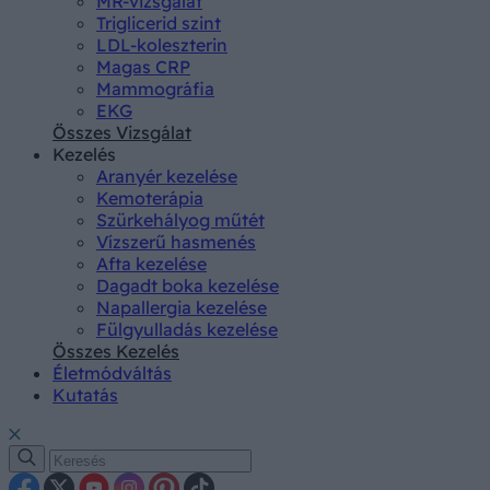
MR-vizsgálat
Triglicerid szint
LDL-koleszterin
Magas CRP
Mammográfia
EKG
Összes Vizsgálat
Kezelés
Aranyér kezelése
Kemoterápia
Szürkehályog műtét
Vízszerű hasmenés
Afta kezelése
Dagadt boka kezelése
Napallergia kezelése
Fülgyulladás kezelése
Összes Kezelés
Életmódváltás
Kutatás