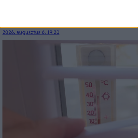
Pénteken egy hidegfront éri el a térséget. A napsütést
egyre többször zavarják gomolyfelhők, és többfelé
alakulhatnak ki záporok, zivatarok – néhol felhőszakadás
és jégeső kíséretében.
2026. augusztus 6. 19:20