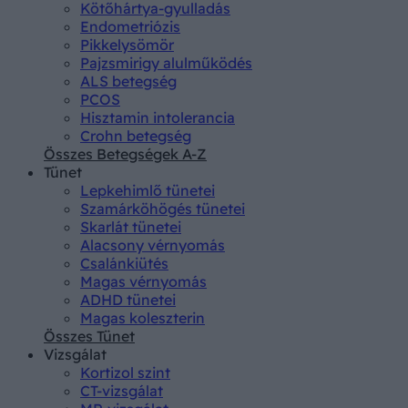
Kötőhártya-gyulladás
Endometriózis
Pikkelysömör
Pajzsmirigy alulműködés
ALS betegség
PCOS
Hisztamin intolerancia
Crohn betegség
Összes Betegségek A-Z
Tünet
Lepkehimlő tünetei
Szamárköhögés tünetei
Skarlát tünetei
Alacsony vérnyomás
Csalánkiütés
Magas vérnyomás
ADHD tünetei
Magas koleszterin
Összes Tünet
Vizsgálat
Kortizol szint
CT-vizsgálat