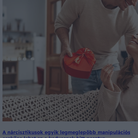
A nárcisztikusok egyik legmeglepőbb manipulációs