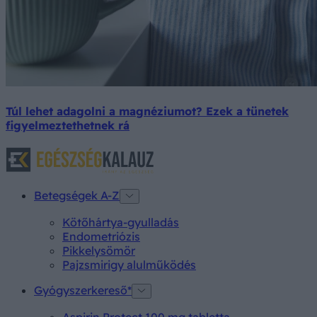
Túl lehet adagolni a magnéziumot? Ezek a tünetek
figyelmeztethetnek rá
Betegségek A-Z
Kötőhártya-gyulladás
Endometriózis
Pikkelysömör
Pajzsmirigy alulműködés
Gyógyszerkereső*