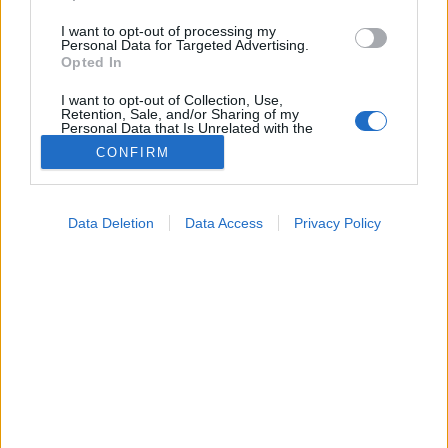
I want to opt-out of processing my
Personal Data for Targeted Advertising.
Opted In
I want to opt-out of Collection, Use,
Retention, Sale, and/or Sharing of my
Personal Data that Is Unrelated with the
Purposes for which it was collected.
CONFIRM
Opted Out
Színes
Google consents
2025. november 01. 12:33
Data Deletion
Data Access
Privacy Policy
Megosztás
Küldés
Küldés Messengeren
I want to allow Google to enable storage
related to advertising like cookies on web or
device identifiers in apps.
Petrás Gabriella
online szerkesztő
I want to allow my user data to be sent to
Google for online advertising purposes.
I want to allow Google to send me
A meghitt megemlékezés könnyen tűzesetbe
personalized advertising.
torkollhat, ha nem figyelünk – hívja fel a figyelmet az
I want to allow Google to enable storage