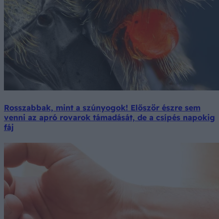
Rosszabbak, mint a szúnyogok! Először észre sem
venni az apró rovarok támadását, de a csípés napokig
fáj