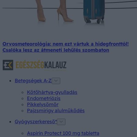
Orvosmeteorológia: nem ezt vártuk a hidegfronttól!
Csalóka lesz az átmeneti lehűlés szombaton
Betegségek A-Z
Kötőhártya-gyulladás
Endometriózis
Pikkelysömör
Pajzsmirigy alulműködés
Gyógyszerkereső*
Aspirin Protect 100 mg tabletta