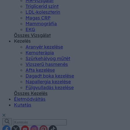
MR-vizsgálat
Triglicerid szint
LDL-koleszterin
Magas CRP
Mammográfia
EKG
Összes Vizsgálat
Kezelés
Aranyér kezelése
Kemoterápia
Szürkehályog műtét
Vízszerű hasmenés
Afta kezelése
Dagadt boka kezelése
Napallergia kezelése
Fülgyulladás kezelése
Összes Kezelés
Életmódváltás
Kutatás