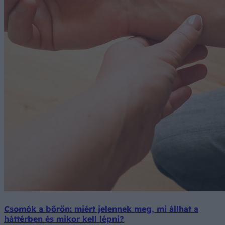
Csomók a bőrön: miért jelennek meg, mi állhat a
háttérben és mikor kell lépni?