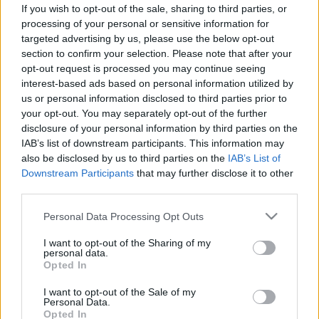
érdemes otthon kipróbálni – és mit
If you wish to opt-out of the sale, sharing to third parties, or
nem
processing of your personal or sensitive information for
targeted advertising by us, please use the below opt-out
section to confirm your selection. Please note that after your
opt-out request is processed you may continue seeing
interest-based ads based on personal information utilized by
us or personal information disclosed to third parties prior to
your opt-out. You may separately opt-out of the further
disclosure of your personal information by third parties on the
IAB’s list of downstream participants. This information may
also be disclosed by us to third parties on the
IAB’s List of
Downstream Participants
that may further disclose it to other
third parties.
Please note that this website/app uses one or more Google
Personal Data Processing Opt Outs
services and may gather and store information including but
not limited to your visit or usage behaviour. You may click to
I want to opt-out of the Sharing of my
personal data.
grant or deny consent to Google and its third-party tags to
Opted In
use your data for below specified purposes in below Google
consent section.
I want to opt-out of the Sale of my
Personal Data.
Opted In