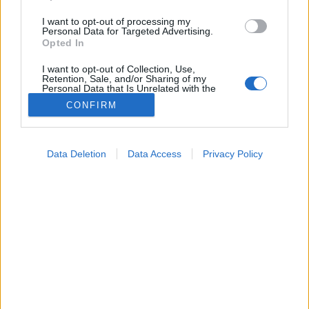
I want to opt-out of processing my
Personal Data for Targeted Advertising.
Opted In
I want to opt-out of Collection, Use,
Retention, Sale, and/or Sharing of my
Personal Data that Is Unrelated with the
Purposes for which it was collected.
CONFIRM
Opted Out
Színes
Google consents
2026. január 14. 19:54
Data Deletion
Data Access
Privacy Policy
Megosztás
Küldés
Küldés Messengeren
I want to allow Google to enable storage
related to advertising like cookies on web or
device identifiers in apps.
Tomanóczy Andrea
szerkesztő
I want to allow my user data to be sent to
Google for online advertising purposes.
I want to allow Google to send me
Ön is zavarja, hogy karcos a szemüvege? Vajon tud
personalized advertising.
otthon is tenni ellene valamit?
I want to allow Google to enable storage