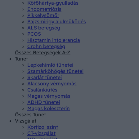
Kötőhártya-gyulladás
Endometriózis
Pikkelysömör
Pajzsmirigy alulműködés
ALS betegség
PCOS
Hisztamin intolerancia
Crohn betegség
Összes Betegségek A-Z
Tünet
Lepkehimlő tünetei
Szamárköhögés tünetei
Skarlát tünetei
Alacsony vérnyomás
Csalánkiütés
Magas vérnyomás
ADHD tünetei
Magas koleszterin
Összes Tünet
Vizsgálat
Kortizol szint
CT-vizsgálat