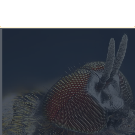
&nbsp;Nem is gondolná, mit tesz a vérnyomásával
egyetlen pohár víz.
2026. augusztus 8. 04:14